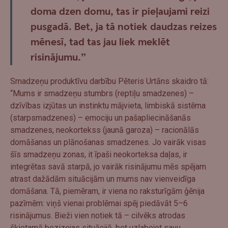
doma dzen domu, tas ir pieļaujami reizi
pusgadā. Bet, ja tā notiek daudzas reizes
mēnesī, tad tas jau liek meklēt
risinājumu.”
Smadzeņu produktīvu darbību Pēteris Urtāns skaidro tā:
“Mums ir smadzeņu stumbrs (reptiļu smadzenes) –
dzīvības izjūtas un instinktu mājvieta, limbiskā sistēma
(starpsmadzenes) – emociju un pašapliecināšanās
smadzenes, neokortekss (jaunā garoza) – racionālās
domāšanas un plānošanas smadzenes. Jo vairāk visas
šīs smadzeņu zonas, it īpaši neokorteksa daļas, ir
integrētas savā starpā, jo vairāk risinājumu mēs spējam
atrast dažādām situācijām un mums nav vienveidīga
domāšana. Tā, piemēram, ir viena no raksturīgām ģēnija
pazīmēm: viņš vienai problēmai spēj piedāvāt 5–6
risinājumus. Bieži vien notiek tā – cilvēks atrodas
šķietamā bezizejas situācijā, bet uzlabojot savu