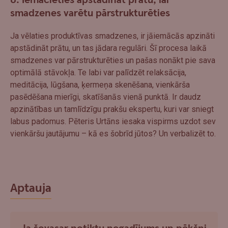
6. Iemācieties apstādināt prātu, lai
smadzenes varētu pārstrukturēties
Ja vēlaties produktīvas smadzenes, ir jāiemācās apzināti
apstādināt prātu, un tas jādara regulāri. Šī procesa laikā
smadzenes var pārstrukturēties un pašas nonākt pie sava
optimālā stāvokļa. Te labi var palīdzēt relaksācija,
meditācija, lūgšana, ķermeņa skenēšana, vienkārša
pasēdēšana mierīgi, skatīšanās vienā punktā. Ir daudz
apzinātības un tamlīdzīgu prakšu ekspertu, kuri var sniegt
labus padomus. Pēteris Urtāns iesaka vispirms uzdot sev
vienkāršu jautājumu – kā es šobrīd jūtos? Un verbalizēt to.
Aptauja