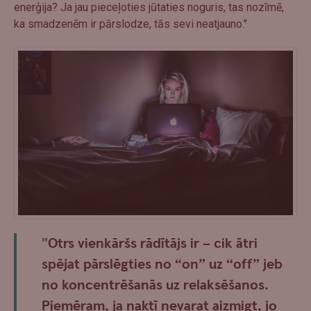
enerģija? Ja jau pieceļoties jūtaties noguris, tas nozīmē,
ka smadzenēm ir pārslodze, tās sevi neatjauno."
"Otrs vienkāršs rādītājs ir – cik ātri
spējat pārslēgties no “on” uz “off” jeb
no koncentrēšanās uz relaksēšanos.
Piemēram, ja naktī nevarat aizmigt, jo