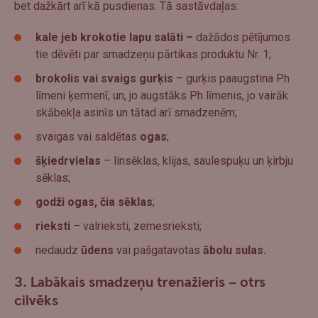
bet dažkārt arī kā pusdienas. Tā sastāvdaļas:
kale jeb krokotie lapu salāti –
dažādos pētījumos
tie dēvēti par smadzeņu pārtikas produktu Nr. 1;
brokolis vai svaigs gurķis
– gurķis paaugstina Ph
līmeni ķermenī, un, jo augstāks Ph līmenis, jo vairāk
skābekļa asinīs un tātad arī smadzenēm;
svaigas vai saldētas
ogas
;
šķiedrvielas
– linsēklas, klijas, saulespuķu un ķirbju
sēklas;
godži ogas, čia sēklas
;
rieksti
– valrieksti, zemesrieksti;
nedaudz
ūdens
vai pašgatavotas
ābolu sulas.
3. Labākais smadzeņu trenažieris – otrs
cilvēks