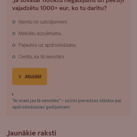
Ja šovasar notiktu negadījums un pēkšņi
vajadzētu 1000+ eur, ko tu darītu?
Ņemtu no uzkrājumiem
Meklētu aizņēmumu
Paļautos uz apdrošināšanu
Cerētu, ka tā nenotiks
Atbildēt
"Ar mani jau tā nenotiks" – uzzini pieredzes stāstus par
apdrošināšanas gadījumiem
Jaunākie raksti