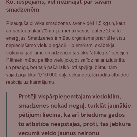
Ko, iespējams, vēl nezinājāt par savām
smadzenēm
Pieauguša cilvēka smadzenes sver vidēji 1,5 kg un, kaut
arī sastāda tikai 2% no ķermeņa masas, patērē 20% tā
enerģijas. Smadzenes ir mūsu organisma prioritāte visu
nepieciešamo vielu piegādē – piemēram, skābekļa
trūkuma gadījumā smadzenēm tas tiks “atslēgts” pēdējām.
Pētnieki mūsu pelēko vielu jokojot salīdzina ar izlutinātu
un prasīgu, bet tajā pašā laikā ļoti spējīgu bērnu: tām
vajadzīga tikai 1/10 000 daļa sekundes, lai radītu atbildes
reakciju uz kairinājumu.
Pretēji vispārpieņemtajam viedoklim,
smadzenes nekad neguļ, turklāt jaunākie
pētījumi liecina, ka arī brieduma gados
to attīstība neapstājas, proti, tās jebkurā
vecumā veido jaunus neironu