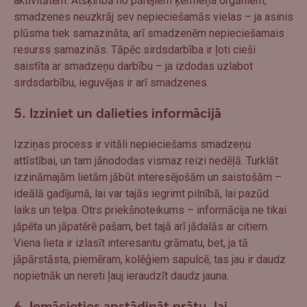
aktivitātēm. Atšķirībā no pārējiem ķermeņa orgāniem,
smadzenes neuzkrāj sev nepieciešamās vielas – ja asinis
plūsma tiek samazināta, arī smadzenēm nepieciešamais
resurss samazinās. Tāpēc sirdsdarbība ir ļoti cieši
saistīta ar smadzeņu darbību – ja izdodas uzlabot
sirdsdarbību, ieguvējas ir arī smadzenes.
5. Izziniet un dalieties informācijā
Izziņas process ir vitāli nepieciešams smadzeņu
attīstībai, un tam jānododas vismaz reizi nedēļā. Turklāt
izzināmajām lietām jābūt interesējošām un saistošām –
ideālā gadījumā, lai var tajās iegrimt pilnībā, lai pazūd
laiks un telpa. Otrs priekšnoteikums – informācija ne tikai
jāpēta un jāpatērē pašam, bet tajā arī jādalās ar citiem.
Viena lieta ir izlasīt interesantu grāmatu, bet, ja tā
jāpārstāsta, piemēram, kolēģiem sapulcē, tas jau ir daudz
nopietnāk un nereti ļauj ieraudzīt daudz jauna.