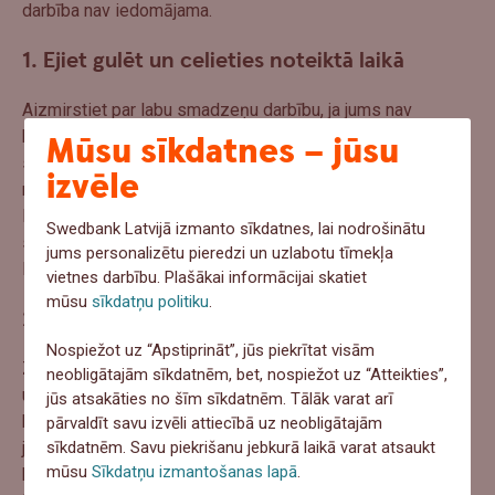
darbība nav iedomājama.
1. Ejiet gulēt un celieties noteiktā laikā
Aizmirstiet par labu smadzeņu darbību, ja jums nav
kvalitatīvs miegs. Tiek daudz runāts par miega stundu
Mūsu sīkdatnes – jūsu
skaitu, telpu iekārtojumu utt., bet ļoti svarīga ir tieši miega
izvēle
regularitāte, tas ir, gulētiešana un pamošanās noteiktā
laikā. Pat ja šāda regulāra režīma ieviešana un ievērošana
Swedbank Latvijā izmanto sīkdatnes, lai nodrošinātu
sākumā sagādā grūtības, pēc laika smadzenes tam
jums personalizētu pieredzi un uzlabotu tīmekļa
lieliski pielāgojas.
vietnes darbību. Plašākai informācijai skatiet
mūsu
sīkdatņu politiku
.
2. Dodiet smadzenēm to, kas tām “garšo”
Nospiežot uz “Apstiprināt”, jūs piekrītat visām
Zivis, ogas, spināti un brokoļi (visi zaļie dārzeņi), sēklas
neobligātajām sīkdatnēm, bet, nospiežot uz “Atteikties”,
un rieksti – tie ir daži no galvenajiem smadzenēm
jūs atsakāties no šīm sīkdatnēm. Tālāk varat arī
būtiskas barības vielas saturošajiem produktiem. Īpaši
pārvaldīt savu izvēli attiecībā uz neobligātajām
sīkdatnēm. Savu piekrišanu jebkurā laikā varat atsaukt
jāizceļ šķidruma lietošana – ir jādzer ūdens! Ir pierādīts,
mūsu
Sīkdatņu izmantošanas lapā
.
ka slāpes samazina koncentrēšanās spējas par 20–30%.