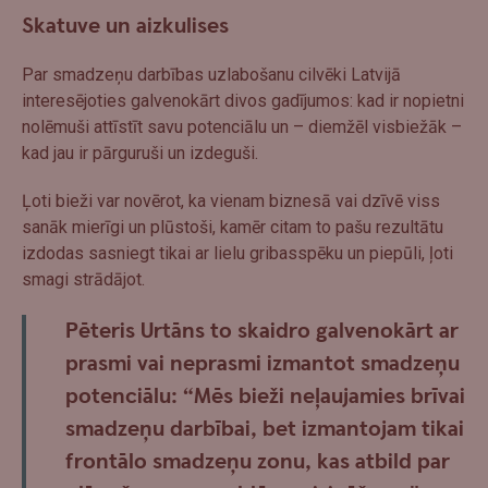
Skatuve un aizkulises
Par smadzeņu darbības uzlabošanu cilvēki Latvijā
interesējoties galvenokārt divos gadījumos: kad ir nopietni
nolēmuši attīstīt savu potenciālu un – diemžēl visbiežāk –
kad jau ir pārguruši un izdeguši.
Ļoti bieži var novērot, ka vienam biznesā vai dzīvē viss
sanāk mierīgi un plūstoši, kamēr citam to pašu rezultātu
izdodas sasniegt tikai ar lielu gribasspēku un piepūli, ļoti
smagi strādājot.
Pēteris Urtāns to skaidro galvenokārt ar
prasmi vai neprasmi izmantot smadzeņu
potenciālu: “Mēs bieži neļaujamies brīvai
smadzeņu darbībai, bet izmantojam tikai
frontālo smadzeņu zonu, kas atbild par