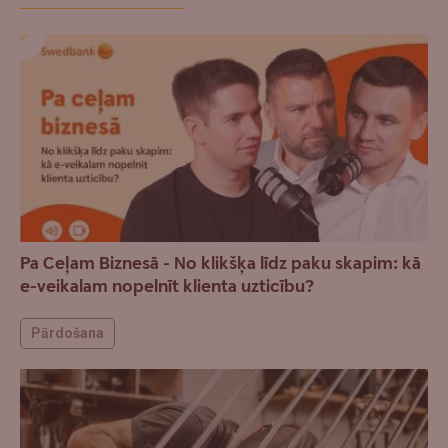
Pa Ceļam Biznesā - No klikšķa līdz paku skapim: kā
e-veikalam nopelnīt klienta uzticību?
Pārdošana