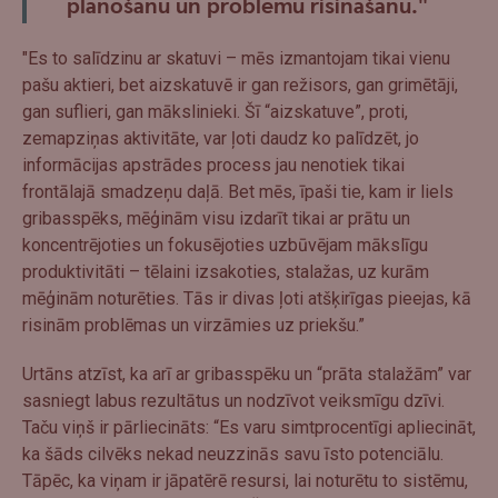
plānošanu un problēmu risināšanu."
"Es to salīdzinu ar skatuvi – mēs izmantojam tikai vienu
pašu aktieri, bet aizskatuvē ir gan režisors, gan grimētāji,
gan suflieri, gan mākslinieki. Šī “aizskatuve”, proti,
zemapziņas aktivitāte, var ļoti daudz ko palīdzēt, jo
informācijas apstrādes process jau nenotiek tikai
frontālajā smadzeņu daļā. Bet mēs, īpaši tie, kam ir liels
gribasspēks, mēģinām visu izdarīt tikai ar prātu un
koncentrējoties un fokusējoties uzbūvējam mākslīgu
produktivitāti – tēlaini izsakoties, stalažas, uz kurām
mēģinām noturēties. Tās ir divas ļoti atšķirīgas pieejas, kā
risinām problēmas un virzāmies uz priekšu.”
Urtāns atzīst, ka arī ar gribasspēku un “prāta stalažām” var
sasniegt labus rezultātus un nodzīvot veiksmīgu dzīvi.
Taču viņš ir pārliecināts: “Es varu simtprocentīgi apliecināt,
ka šāds cilvēks nekad neuzzinās savu īsto potenciālu.
Tāpēc, ka viņam ir jāpatērē resursi, lai noturētu to sistēmu,