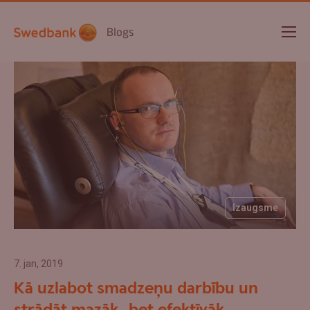
Blogs
Izaugsme
7. jan, 2019
Kā uzlabot smadzeņu darbību un