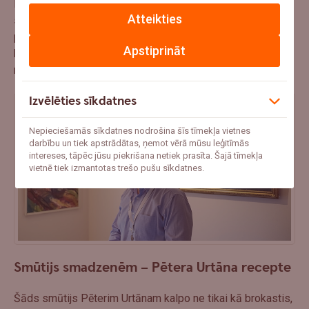
Interesanti, ka negribēšana dzert nereti liecina par
Atteikties
smadzeņu nepietiekamu aktivitāti vai arī to nepietiekamu
pašorganizēšanās spēju. Optimāli darbojošās smadzenes
Apstiprināt
kļūst “skaļākas”, un to signāli par ūdens nepieciešamību –
regulāri.
Izvēlēties sīkdatnes
Nepieciešamās sīkdatnes nodrošina šīs tīmekļa vietnes
darbību un tiek apstrādātas, ņemot vērā mūsu leģitīmās
intereses, tāpēc jūsu piekrišana netiek prasīta. Šajā tīmekļa
vietnē tiek izmantotas trešo pušu sīkdatnes.
Smūtijs
smadzenēm – Pētera Urtāna recepte
Šāds smūtijs Pēterim Urtānam kalpo ne tikai kā brokastis,