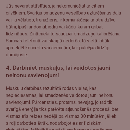
Jūs nevarat attīstīties, ja nekomunicējat ar citiem
cilvēkiem. Svarīga smadzeņu veselības uzturēšanas daļa
vai, ja vēlaties, trenažieris, ir komunikācija ar otru dzīvu
būtni, īpaši ar domubiedru vai kādu, kuram gribat
līdzināties. Zinātnieki to sauc par smadzeņu kalibrēšanu.
Sarunas telefonā vai skaipā nederēs, tā vietā labāk
apmeklēt koncertu vai semināru, kur pulcējas līdzīgi
domājošie.
4.
Darbiniet muskuļus, lai veidotos jauni
neironu savienojumi
Muskuļu darbības rezultātā rodas vielas, kas
nepieciešamas, lai smadzenēs veidotos jauni neironu
savienojumi. Pārcensties, protams, nevajag, jo tad tik
svarīgā enerģija tiks patērēta atjaunošanās procesā, bet
vismaz trīs reizes nedēļā pa vismaz 30 minūtēm jāliek
sirdij darboties ātrāk, nodarbojoties ar fiziskām