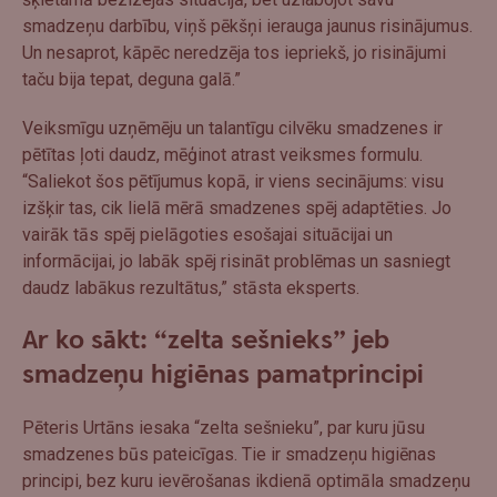
smadzeņu darbību, viņš pēkšņi ierauga jaunus risinājumus.
Un nesaprot, kāpēc neredzēja tos iepriekš, jo risinājumi
taču bija tepat, deguna galā.”
Veiksmīgu uzņēmēju un talantīgu cilvēku smadzenes ir
pētītas ļoti daudz, mēģinot atrast veiksmes formulu.
“Saliekot šos pētījumus kopā, ir viens secinājums: visu
izšķir tas, cik lielā mērā smadzenes spēj adaptēties. Jo
vairāk tās spēj pielāgoties esošajai situācijai un
informācijai, jo labāk spēj risināt problēmas un sasniegt
daudz labākus rezultātus,” stāsta eksperts.
Ar ko sākt: “zelta sešnieks” jeb
smadzeņu higiēnas pamatprincipi
Pēteris Urtāns iesaka “zelta sešnieku”, par kuru jūsu
smadzenes būs pateicīgas. Tie ir smadzeņu higiēnas
principi, bez kuru ievērošanas ikdienā optimāla smadzeņu