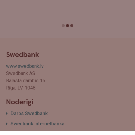
Swedbank
www.swedbank.lv
Swedbank AS
Balasta dambis 15
Rīga, LV-1048
Noderīgi
Darbs Swedbank
Swedbank internetbanka
Filiāļu un bankomātu karte