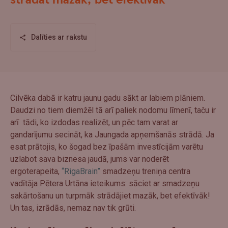
strādāt mazāk, bet efektīvāk
Dalīties ar rakstu
Cilvēka dabā ir katru jaunu gadu sākt ar labiem plāniem.
Daudzi no tiem diemžēl tā arī paliek nodomu līmenī, taču ir
arī tādi, ko izdodas realizēt, un pēc tam varat ar
gandarījumu secināt, ka Jaungada apņemšanās strādā. Ja
esat prātojis, ko šogad bez īpašām investīcijām varētu
uzlabot sava biznesa jaudā, jums var noderēt
ergoterapeita,
“RigaBrain”
smadzeņu treniņa centra
vadītāja Pētera Urtāna ieteikums: sāciet ar smadzeņu
sakārtošanu un turpmāk strādājiet mazāk, bet efektīvāk!
Un tas, izrādās, nemaz nav tik grūti.