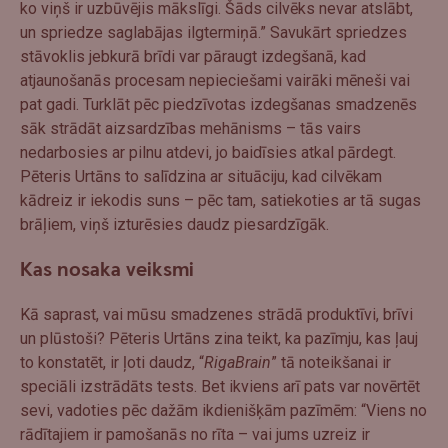
ko viņš ir uzbūvējis mākslīgi. Šāds cilvēks nevar atslābt,
un spriedze saglabājas ilgtermiņā.” Savukārt spriedzes
stāvoklis jebkurā brīdi var pāraugt izdegšanā, kad
atjaunošanās procesam nepieciešami vairāki mēneši vai
pat gadi. Turklāt pēc piedzīvotas izdegšanas smadzenēs
sāk strādāt aizsardzības mehānisms – tās vairs
nedarbosies ar pilnu atdevi, jo baidīsies atkal pārdegt.
Pēteris Urtāns to salīdzina ar situāciju, kad cilvēkam
kādreiz ir iekodis suns – pēc tam, satiekoties ar tā sugas
brāļiem, viņš izturēsies daudz piesardzīgāk.
Kas nosaka veiksmi
Kā saprast, vai mūsu smadzenes strādā produktīvi, brīvi
un plūstoši? Pēteris Urtāns zina teikt, ka pazīmju, kas ļauj
to konstatēt, ir ļoti daudz, “
RigaBrain
” tā noteikšanai ir
speciāli izstrādāts tests. Bet ikviens arī pats var novērtēt
sevi, vadoties pēc dažām ikdienišķām pazīmēm: “Viens no
rādītajiem ir pamošanās no rīta – vai jums uzreiz ir