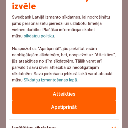
Apzināti iegūta piekrišana un lietotāju tiesību
izvēle
ievērošana
– iegūstiet skaidru un nepārprotamu
piekrišanu no lietotājiem. Dodiet iespēju piekrist vai
Swedbank Latvijā izmanto sīkdatnes, lai nodrošinātu
jums personalizētu pieredzi un uzlabotu tīmekļa
atteikties no datu apstrādes. Nodrošiniet piekļuvi
vietnes darbību. Plašākai informācijai skatiet
datiem, ļaujiet tos labot, izdzēst vai ierobežot to
mūsu
sīkdatņu politiku
.
apstrādi.
Drošības pasākumi
– ieviesiet atbilstošus
Nospiežot uz “Apstiprināt”, jūs piekrītat visām
neobligātajām sīkdatnēm, bet, nospiežot uz “Atteikties”,
tehniskos un organizatoriskos pasākumus, lai
jūs atsakāties no šīm sīkdatnēm. Tālāk varat arī
aizsargātu savu klientu datus no nesankcionētas
pārvaldīt savu izvēli attiecībā uz neobligātajām
piekļuves, izmantošanas, izpaušanas, labošanas vai
sīkdatnēm. Savu piekrišanu jebkurā laikā varat atsaukt
iznīcināšanas. Rūpīgi izvērtējiet savus datu
mūsu
Sīkdatņu izmantošanas lapā
.
apstrādes partnerus un sistēmas.
Atteikties
Esiet radoši
– vienmēr paturiet prātā, ka klients ar
savu piekrišanu jums sniedzis ne vien uzticības
Apstiprināt
kredītu, bet arī iespēju iepazīstināt ar savu zīmolu.
Tā ir iespēja sākt un attīstīt ilgtermiņa komunikāciju
un veidot piesaisti zīmolam un lojalitāti.
Izvēlēties sīkdatnes