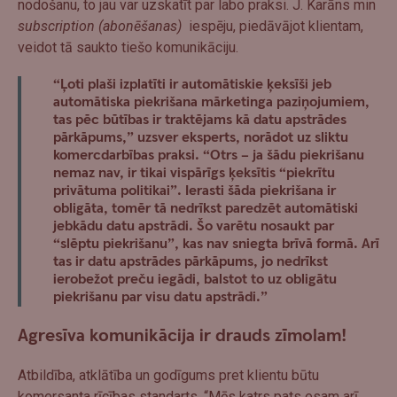
nodošanu, to jau var uzskatīt par labo praksi. J. Karāns min
subscription (abonēšanas)
iespēju, piedāvājot klientam,
veidot tā saukto tiešo komunikāciju.
“Ļoti plaši izplatīti ir automātiskie ķeksīši jeb
automātiska piekrišana mārketinga paziņojumiem,
tas pēc būtības ir traktējams kā datu apstrādes
pārkāpums,” uzsver eksperts, norādot uz sliktu
komercdarbības praksi. “Otrs – ja šādu piekrišanu
nemaz nav, ir tikai vispārīgs ķeksītis “piekrītu
privātuma politikai”. Ierasti šāda piekrišana ir
obligāta, tomēr tā nedrīkst paredzēt automātiski
jebkādu datu apstrādi. Šo varētu nosaukt par
“slēptu piekrišanu”, kas nav sniegta brīvā formā. Arī
tas ir datu apstrādes pārkāpums, jo
nedrīkst
ierobežot preču iegādi, balstot to uz obligātu
piekrišanu par visu datu apstrādi
.”
Agresīva komunikācija ir drauds zīmolam!
Atbildība, atklātība un godīgums pret klientu būtu
komersanta rīcības standarts. “Mēs katrs pats esam arī