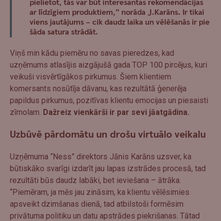
pielietot, tās var būt interesantas rekomendācijas
ar līdzīgiem produktiem,” norāda J.Karāns.
Ir tikai
viens jautājums – cik daudz laika un vēlēšanās ir pie
šāda satura strādāt.
Viņš min kādu piemēru no savas pieredzes, kad
uzņēmums atlasījis aizgājušā gada TOP 100 pircējus, kuri
veikuši visvērtīgākos pirkumus. Šiem klientiem
komersants nosūtīja dāvanu, kas rezultātā ģenerēja
papildus pirkumus, pozitīvas klientu emocijas un piesaisti
zīmolam.
Dažreiz vienkārši ir par sevi jāatgādina.
Uzbūvē pārdomātu un drošu virtuālo veikalu
Uzņēmuma “Ness” direktors Jānis Karāns uzsver, ka
būtiskāko svarīgi izdarīt jau lapas izstrādes procesā, tad
rezultāti būs daudz labāki, bet ieviešana – ātrāka.
“Piemēram, ja mēs jau zināsim, ka klientu vēlēsimies
apsveikt dzimšanas dienā, tad atbilstoši formēsim
privātuma politiku un datu apstrādes piekrišanas. Tātad