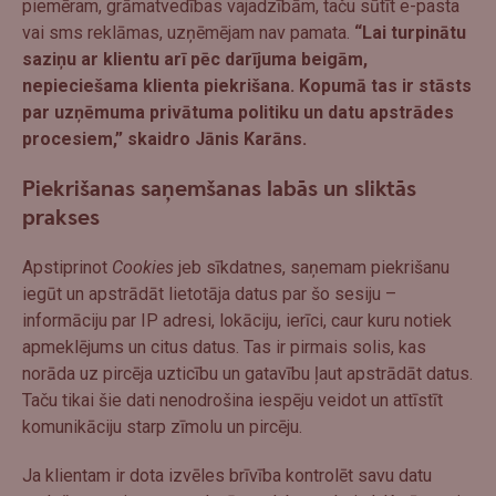
piemēram, grāmatvedības vajadzībām, taču sūtīt e-pasta
vai sms reklāmas, uzņēmējam nav pamata.
“Lai turpinātu
saziņu ar klientu arī pēc darījuma beigām,
nepieciešama klienta piekrišana. Kopumā tas ir stāsts
par uzņēmuma privātuma politiku un datu apstrādes
procesiem,” skaidro Jānis Karāns.
Piekrišanas saņemšanas labās un sliktās
prakses
Apstiprinot
Cookies
jeb sīkdatnes, saņemam piekrišanu
iegūt un apstrādāt lietotāja datus par šo sesiju –
informāciju par IP adresi, lokāciju, ierīci, caur kuru notiek
apmeklējums un citus datus. Tas ir pirmais solis, kas
norāda uz pircēja uzticību un gatavību ļaut apstrādāt datus.
Taču tikai šie dati nenodrošina iespēju veidot un attīstīt
komunikāciju starp zīmolu un pircēju.
Ja klientam ir dota izvēles brīvība kontrolēt savu datu