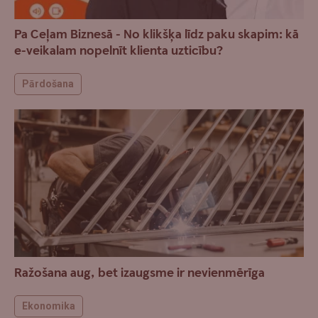
Pa Ceļam Biznesā - No klikšķa līdz paku skapim: kā
e-veikalam nopelnīt klienta uzticību?
Pārdošana
Ražošana aug, bet izaugsme ir nevienmērīga
Ekonomika