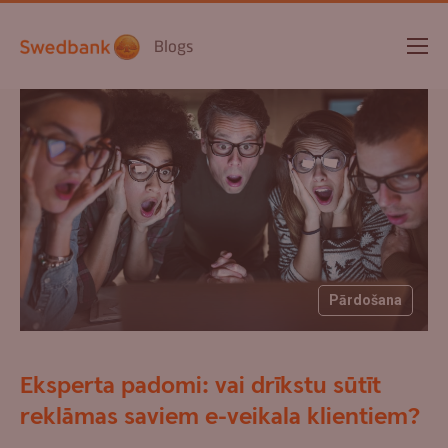
Blogs
Pārdošana
Eksperta padomi: vai drīkstu sūtīt
reklāmas saviem e-veikala klientiem?