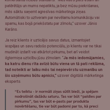
patērētājs un mums nepatiktu, ja bez mūsu piekrišanas,
mēs sāktu saņemt agresīvas mārketinga ziņas.
Automātiski to uztveram par nevēlamu komunikāciju vai
spamu, kas bojā priekšstatu par zīmolu,” uzsver Jānis
Karāns.
Ja reiz klients ir uzticējis savus datus, izmantojiet
iespējas un savu radošo potenciālu, jo klientu var ne tikai
mudināt izdarīt vai atkārtot pirkumu, bet arī veidot
ilgtermiņa uzticību jūsu zīmolam. “
Ja mēs iedomājamies,
ka katru dienu rīta avīzē būtu viena un tā pati reklāma,
tad noteikti ar laiku mēs tai nepievērstu uzmanību un
šis uzņēmums būtu apnicis,”
uzsver digitālā mārketinga
eksperts.
“Es teiktu - ir normāli ziņas sūtīt bieži, ja spējam
nodrošināt dažādu saturu. Tas var būt “paldies par
pirkumu”, tas var būt e-pasts par produkta
novērtēšanu, tie var būt padomi par to, kā preci