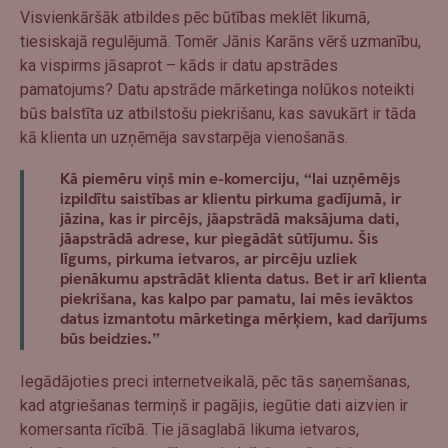
Visvienkāršāk atbildes pēc būtības meklēt likumā,
tiesiskajā regulējumā. Tomēr Jānis Karāns vērš uzmanību,
ka vispirms jāsaprot – kāds ir datu apstrādes
pamatojums? Datu apstrāde mārketinga nolūkos noteikti
būs balstīta uz atbilstošu piekrišanu, kas savukārt ir tāda
kā klienta un uzņēmēja savstarpēja vienošanās.
Kā piemēru viņš min e-komerciju, “lai uzņēmējs
izpildītu saistības ar klientu pirkuma gadījumā, ir
jāzina, kas ir pircējs, jāapstrādā maksājuma dati,
jāapstrādā adrese, kur piegādāt sūtījumu. Šis
līgums, pirkuma ietvaros, ar pircēju uzliek
pienākumu apstrādāt klienta datus. Bet ir arī klienta
piekrišana, kas kalpo par pamatu, lai mēs ievāktos
datus izmantotu mārketinga mērķiem, kad darījums
būs beidzies.”
Iegādājoties preci internetveikalā, pēc tās saņemšanas,
kad atgriešanas termiņš ir pagājis, iegūtie dati aizvien ir
komersanta rīcībā. Tie jāsaglabā likuma ietvaros,