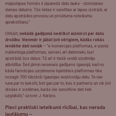
mājaslapas formās ir jāparedz datu lauks - dzimšanas
dienas datums. Tās lietas ir saistītas ar lapas izstrādi, ar
datu apstrādes procesu un privātuma noteikumu
aprakstīšanu.”
Otrkārt,
nekādā gadījumā nedrīkst aizmirst par datu
drošību. Vienmēr ir jābūt ļoti vērīgiem, kādās rokās
ievāktie dati nonāk
– “e-komercijas platformas, e-pasta
mārketinga platformas, serveri, arī darbinieki, kuri
apstrādā šos datus. Tā arī ir tiešā veidā uzņēmēju
atbildība. Šeit jāmin nesenais gadījums Igaunijā, kad no
kāda farmācijas uzņēmuma lojalitātes platformas tika
nozagti 700 tūkstoši Igaunijas iedzīvotāju datu. Te nav
runa par to ķeksīti, bet gan par to, kas ir partneris un cik ļoti
drošas ir sistēmas, kurās šie sensitīvie dati tiek
uzglabāti,” uzsver J. Karāns.
Pieci praktiski ieteikumi rīcībai, kas nerada
jautājumu –