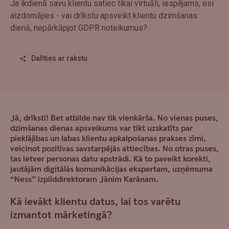
Ja ikdienā savu klientu satiec tikai virtuāli, iespējams, esi
aizdomājies - vai drīkstu apsveikt klientu dzimšanas
dienā, nepārkāpjot GDPR noteikumus?
Dalīties ar rakstu
Jā, drīksti! Bet atbilde nav tik vienkārša. No vienas puses,
dzimšanas dienas apsveikums var tikt uzskatīts par
pieklājības un labas klientu apkalpošanas prakses zīmi,
veicinot pozitīvas savstarpējās attiecības. No otras puses,
tas ietver personas datu apstrādi. Kā to paveikt korekti,
jautājām digitālās komunikācijas ekspertam,
uzņēmuma
“Ness” izpilddirektoram Jānim Karānam
.
Kā ievākt klientu datus, lai tos varētu
izmantot mārketingā?