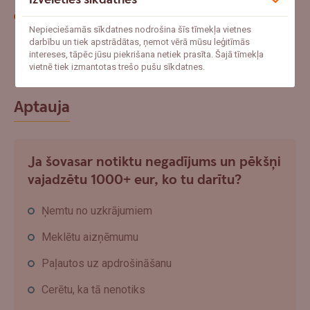
Citu jomas ekspertu padomus un pieredzi uzzini
Nepieciešamās sīkdatnes nodrošina šīs tīmekļa vietnes
šeit:
Swedbank e-komercijai
darbību un tiek apstrādātas, ņemot vērā mūsu leģitīmās
intereses, tāpēc jūsu piekrišana netiek prasīta. Šajā tīmekļa
vietnē tiek izmantotas trešo pušu sīkdatnes.
Aptauja
Ja šovasar notiktu negadījums un pēkšņi
vajadzētu 1000+ eur, ko tu darītu?
Ņemtu no uzkrājumiem
Meklētu aizņēmumu
Paļautos uz apdrošināšanu
Cerētu, ka tā nenotiks