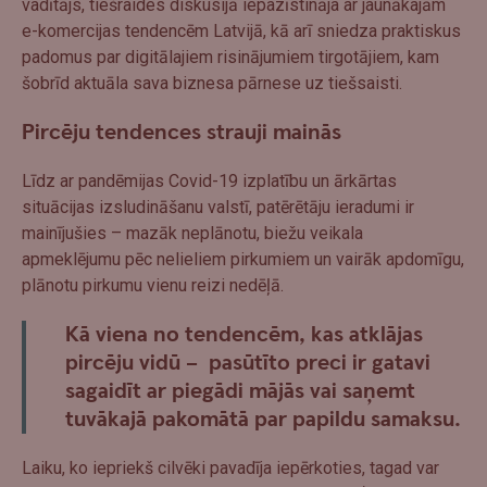
vadītājs, tiešraides diskusijā iepazīstināja ar jaunākajām
e-komercijas tendencēm Latvijā, kā arī sniedza praktiskus
padomus par digitālajiem risinājumiem tirgotājiem, kam
šobrīd aktuāla sava biznesa pārnese uz tiešsaisti.
Pircēju tendences strauji mainās
Līdz ar pandēmijas Covid-19 izplatību un ārkārtas
situācijas izsludināšanu valstī, patērētāju ieradumi ir
mainījušies – mazāk neplānotu, biežu veikala
apmeklējumu pēc nelieliem pirkumiem un vairāk apdomīgu,
plānotu pirkumu vienu reizi nedēļā.
Kā viena no tendencēm, kas atklājas
pircēju vidū – pasūtīto preci ir gatavi
sagaidīt ar piegādi mājās vai saņemt
tuvākajā pakomātā par papildu samaksu.
Laiku, ko iepriekš cilvēki pavadīja iepērkoties, tagad var