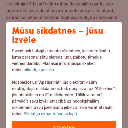
Un sekojiet līdzi arī citām mūsu diskusijām par to, kas
jāņem vērā, izveidojot savu interneta veikalu, kā atrast,
saprast un uzrunāt klientus digitālajā vidē, kā nodrošināt
piegādi un klientu servisu.
Mūsu sīkdatnes – jūsu
izvēle
Mozello dibinātājs un vadītājs Kārlis Blūmentāls
dalās savos padomos:
E-veikala izveide - ko darīt
un ko nedarīt?
Swedbank Latvijā izmanto sīkdatnes, lai nodrošinātu
jums personalizētu pieredzi un uzlabotu tīmekļa
Raitis Puriņš, Printful mārketinga vadītājs, video
vietnes darbību. Plašākai informācijai skatiet
diskusijā palīdzēs rast atbildes uz jautājumiem par
mūsu
sīkdatņu politiku
.
digitālā mārketinga vidi:
Digitālais mārketings - kā
saprast un sasniegt savu auditoriju?
Nospiežot uz “Apstiprināt”, jūs piekrītat visām
neobligātajām sīkdatnēm, bet, nospiežot uz “Atteikties”,
jūs atsakāties no šīm sīkdatnēm. Tālāk varat arī
pārvaldīt savu izvēli attiecībā uz neobligātajām
sīkdatnēm. Savu piekrišanu jebkurā laikā varat atsaukt
Aptauja
mūsu
Sīkdatņu izmantošanas lapā
.
Atteikties