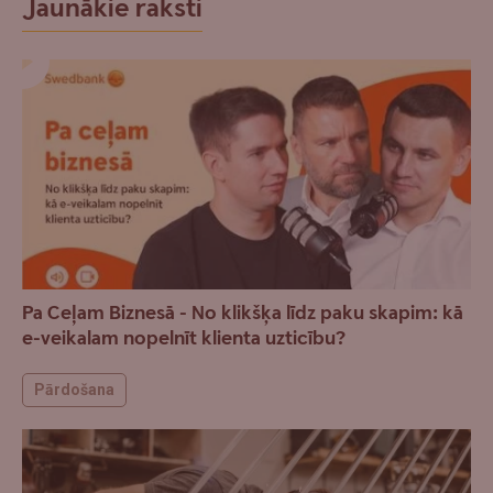
Jaunākie raksti
Pa Ceļam Biznesā - No klikšķa līdz paku skapim: kā
e-veikalam nopelnīt klienta uzticību?
Pārdošana