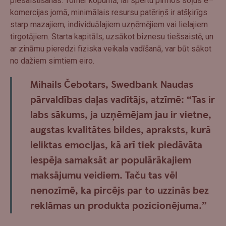
piesaistīšanas. Tomēr kopumā, lai spertu pirmos soļus e–
komercijas jomā, minimālais resursu patēriņš ir atšķirīgs
starp mazajiem, individuālajiem uzņēmējiem vai lielajiem
tirgotājiem. Starta kapitāls, uzsākot biznesu tiešsaistē, un
ar zināmu pieredzi fiziska veikala vadīšanā, var būt sākot
no dažiem simtiem eiro.
Mihails Čebotars, Swedbank Naudas
pārvaldības daļas vadītājs, atzīmē:
“Tas ir
labs sākums, ja uzņēmējam jau ir vietne,
augstas kvalitātes bildes, apraksts, kurā
ieliktas emocijas, kā arī tiek piedāvāta
iespēja samaksāt ar populārākajiem
maksājumu veidiem. Taču tas vēl
nenozīmē, ka pircējs par to uzzinās bez
reklāmas un produkta pozicionējuma.”