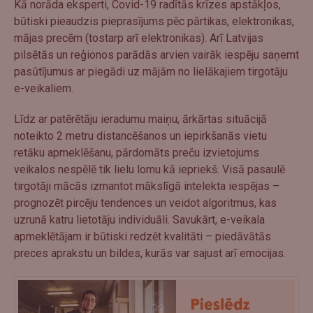
Kā norāda eksperti, Covid-19 radītās krīzes apstākļos,
būtiski pieaudzis pieprasījums pēc pārtikas, elektronikas,
mājas precēm (tostarp arī elektronikas). Arī Latvijas
pilsētās un reģionos parādās arvien vairāk iespēju saņemt
pasūtījumus ar piegādi uz mājām no lielākajiem tirgotāju
e-veikaliem.
Līdz ar patērētāju ieradumu maiņu, ārkārtas situācijā
noteikto 2 metru distancēšanos un iepirkšanās vietu
retāku apmeklēšanu, pārdomāts preču izvietojums
veikalos nespēlē tik lielu lomu kā iepriekš. Visā pasaulē
tirgotāji mācās izmantot mākslīgā intelekta iespējas –
prognozēt pircēju tendences un veidot algoritmus, kas
uzrunā katru lietotāju individuāli. Savukārt, e-veikala
apmeklētājam ir būtiski redzēt kvalitāti – piedāvātās
preces aprakstu un bildes, kurās var sajust arī emocijas.