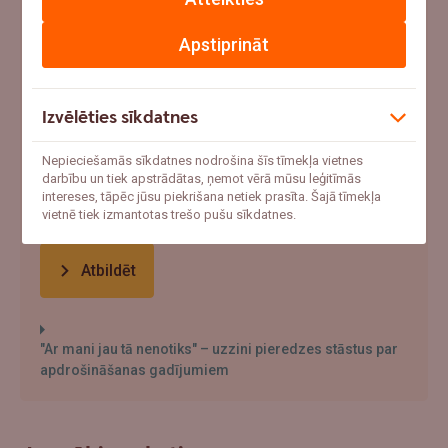
Ja šovasar notiktu negadījums un pēkšņi
Apstiprināt
vajadzētu 1000+ eur, ko tu darītu?
Ņemtu no uzkrājumiem
Izvēlēties sīkdatnes
Meklētu aizņēmumu
Nepieciešamās sīkdatnes nodrošina šīs tīmekļa vietnes
Paļautos uz apdrošināšanu
darbību un tiek apstrādātas, ņemot vērā mūsu leģitīmās
intereses, tāpēc jūsu piekrišana netiek prasīta. Šajā tīmekļa
Cerētu, ka tā nenotiks
vietnē tiek izmantotas trešo pušu sīkdatnes.
Atbildēt
"Ar mani jau tā nenotiks" – uzzini pieredzes stāstus par
apdrošināšanas gadījumiem