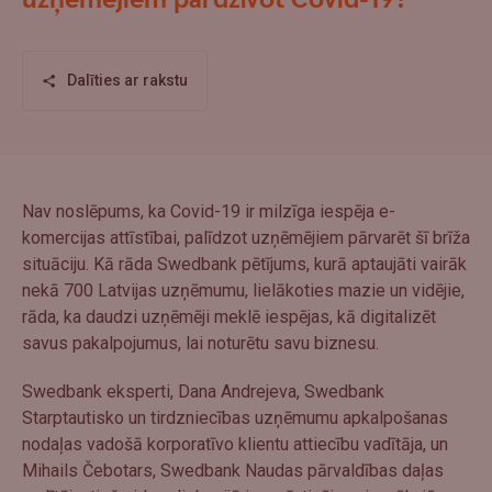
uzņēmējiem pārdzīvot Covid-19?
Dalīties ar rakstu
Nav noslēpums, ka Covid-19 ir milzīga iespēja e-
komercijas attīstībai, palīdzot uzņēmējiem pārvarēt šī brīža
situāciju. Kā rāda Swedbank pētījums, kurā aptaujāti vairāk
nekā 700 Latvijas uzņēmumu, lielākoties mazie un vidējie,
rāda, ka daudzi uzņēmēji meklē iespējas, kā digitalizēt
savus pakalpojumus, lai noturētu savu biznesu.
Swedbank eksperti, Dana Andrejeva, Swedbank
Starptautisko un tirdzniecības uzņēmumu apkalpošanas
nodaļas vadošā korporatīvo klientu attiecību vadītāja, un
Mihails Čebotars, Swedbank Naudas pārvaldības daļas