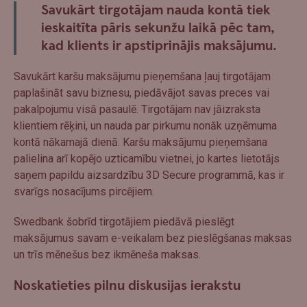
Savukārt tirgotājam nauda kontā tiek
ieskaitīta pāris sekunžu laikā pēc tam,
kad klients ir apstiprinājis maksājumu.
Savukārt karšu maksājumu pieņemšana ļauj tirgotājam
paplašināt savu biznesu, piedāvājot savas preces vai
pakalpojumu visā pasaulē. Tirgotājam nav jāizraksta
klientiem rēķini, un nauda par pirkumu nonāk uzņēmuma
kontā nākamajā dienā. Karšu maksājumu pieņemšana
palielina arī kopējo uzticamību vietnei, jo kartes lietotājs
saņem papildu aizsardzību 3D Secure programmā, kas ir
svarīgs nosacījums pircējiem.
Swedbank šobrīd tirgotājiem piedāvā pieslēgt
maksājumus savam e-veikalam bez pieslēgšanas maksas
un trīs mēnešus bez ikmēneša maksas.
Noskatieties pilnu diskusijas ierakstu