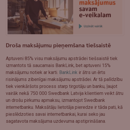
Droša maksājumu pieņemšana tiešsaistē
Aptuveni 85% visu maksājumu apstrādei tiešsaistē tiek
izmantots tā saucamais BankLink, bet aptuveni 15%
maksājumu notiek ar karti.
BankLink
ir ātrs un ērts
risinājums zibenīgai maksājumu apstrādei. Ar tā palīdzību
tiek vienkāršots process starp tirgotāju un banku, ļaujot
vairāk nekā 750 000 Swedbank Latvija klientiem veikt ātru
un drošu pirkumu apmaksu, izmantojot Swedbank
internetbanku. Maksātāju lietotāja pieredze ir tāda pati, kā
pieslēdzoties savai internetbankai, kurai seko jau
sagatavota maksājuma uzdevuma apstiprināšana.