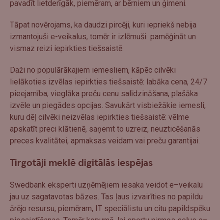
pavadīt lietderīgāk, piemēram, ar bērniem un ģimeni.
Tāpat novērojams, ka daudzi pircēji, kuri iepriekš nebija
izmantojuši e-veikalus, tomēr ir izlēmuši pamēģināt un
vismaz reizi iepirkties tiešsaistē.
Daži no populārākajiem iemesliem, kāpēc cilvēki
lielākoties izvēlas iepirkties tiešsaistē: labāka cena, 24/7
pieejamība, vieglāka preču cenu salīdzināšana, plašāka
izvēle un piegādes opcijas. Savukārt visbiežākie iemesli,
kuru dēļ cilvēki neizvēlas iepirkties tiešsaistē: vēlme
apskatīt preci klātienē, saņemt to uzreiz, neuzticēšanās
preces kvalitātei, apmaksas veidam vai preču garantijai.
Tirgotāji meklē digitālās iespējas
Swedbank eksperti uzņēmējiem iesaka veidot e–veikalu
jau uz sagatavotas bāzes. Tas ļaus izvairīties no papildu
ārējo resursu, piemēram, IT speciālistu un citu papildspēku