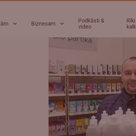
Podkāsti &
Rīki
onām
Biznesam
video
kalk