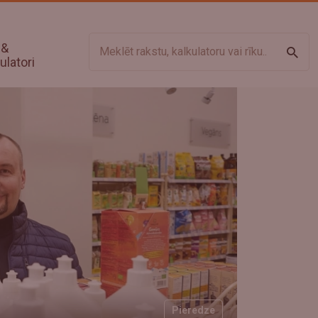
 &
Meklē
ulatori
Pieredze