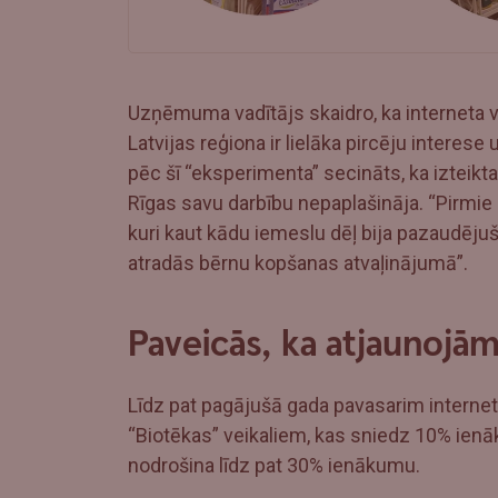
Uzņēmuma vadītājs skaidro, ka interneta vei
Latvijas reģiona ir lielāka pircēju interese u
pēc šī “eksperimenta” secināts, ka izteik
Rīgas savu darbību nepaplašināja. “Pirmie p
kuri kaut kādu iemeslu dēļ bija pazaudēju
atradās bērnu kopšanas atvaļinājumā”.
Paveicās, ka atjaunoj
Līdz pat pagājušā gada pavasarim internet
“Biotēkas” veikaliem, kas sniedz 10% ienā
nodrošina līdz pat 30% ienākumu.