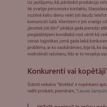
Uz jautājumu, kā, pārdodot produkciju vi
tik svarīgo personisko kontaktu, Staņislav
nozīmē katru dienu veikt ļoti daudz telefon
komunicēt čatā. Klientiem ir ļoti svarīgs c
jānotiek ļoti ātri!” pēdējā gada pieredzi a
piegādātājiem kovidlaikā viņš vērtē kā veik
cenas loģistikas jomā gada laikā konkurenc
problēma, ar ko saskārāmies, bija tā, ka d
nodrošināt ražošanu, līdz ar to nespēja izpi
Konkurenti vai kopētāji
Šobrīd veikalos “Biotēka” ir nopērkami aptu
radīti produkti, piemēram, “
Lauras šampūn