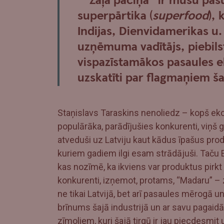
““Zaļā paciņa” ir mūsu pašu 
superpārtika (
superfood
),
Indijas, Dienvidamerikas u. 
uzņēmuma vadītājs, piebilst
vispazīstamākos pasaules e
uzskatīti par flagmaņiem ša
Staņislavs Taraskins nenoliedz – kopš eko
populārāka, parādījušies konkurenti, viņš 
atveduši uz Latviju kaut kādus īpašus pro
kuriem gadiem ilgi esam strādājuši. Taču Ei
kas nozīmē, ka ikviens var produktus pirkt
konkurenti, izņemot, protams, “Madaru” – 
ne tikai Latvijā, bet arī pasaules mērogā un
brīnums šajā industrijā un ar savu pagaidā
zīmoliem, kuri šajā tirgū ir jau piecdesmi