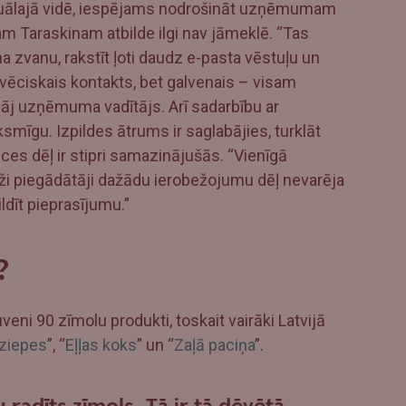
rtuālajā vidē, iespējams nodrošināt uzņēmumam
am Taraskinam atbilde ilgi nav jāmeklē. “Tas
a zvanu, rakstīt ļoti daudz e-pasta vēstuļu un
ilvēciskais kontakts, bet galvenais – visam
tklāj uzņēmuma vadītājs. Arī sadarbību ar
smīgu. Izpildes ātrums ir saglabājies, turklāt
es dēļ ir stipri samazinājušās. “Vienīgā
aži piegādātāji dažādu ierobežojumu dēļ nevarēja
ldīt pieprasījumu.”
?
veni 90 zīmolu produkti, toskait vairāki Latvijā
ziepes
”, “
Eļļas koks
” un “
Zaļā paciņa
”.