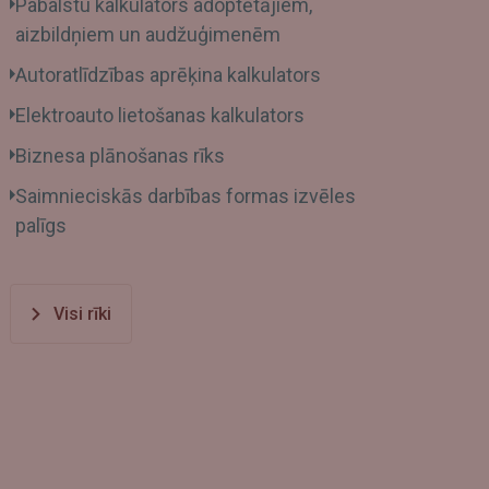
Pabalstu kalkulators adoptētājiem,
aizbildņiem un audžuģimenēm
Autoratlīdzības aprēķina kalkulators
Elektroauto lietošanas kalkulators
Biznesa plānošanas rīks
Saimnieciskās darbības formas izvēles
palīgs
Visi rīki