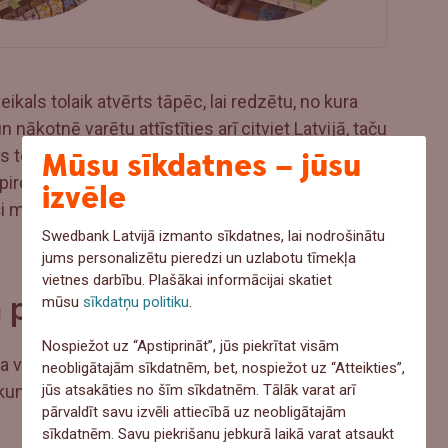
kals tolaik atvērts tāpēc, lai redzētu, no kura
n nākotnē varētu attīstīties arī citviet Latvijā, taču
tas tendences nav, un līdz ar to uzņēmums ārpus
Mūsu sīkdatnes – jūsu
ircēji internetā izrādījās mūsu “Biotēkas” klienti,
izvēle
ši mobilitāti, piemēram, jaunās māmiņas, kuras
Swedbank Latvijā izmanto sīkdatnes, lai nodrošinātu
jums personalizētu pieredzi un uzlabotu tīmekļa
vietnes darbību. Plašākai informācijai skatiet
ām programmas
mūsu
sīkdatņu politiku
.
Nospiežot uz “Apstiprināt”, jūs piekrītat visām
a veikals tika uzskatīts par vienu no daudzajiem
neobligātajām sīkdatnēm, bet, nospiežot uz “Atteikties”,
kumu, bet šobrīd, pēc īpašnieka vārdiem, tas
jūs atsakāties no šīm sīkdatnēm. Tālāk varat arī
pārvaldīt savu izvēli attiecībā uz neobligātajām
sīkdatnēm. Savu piekrišanu jebkurā laikā varat atsaukt