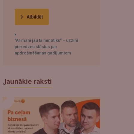
Atbildēt
"Ar mani jau tā nenotiks" – uzzini
pieredzes stāstus par
apdrošināšanas gadījumiem
Jaunākie raksti