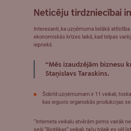
Neticēju tirdzniecībai i
Interesanti, ka uzņēmuma lielākā attīstība
ekonomiskās krīzes laikā, kad telpas va
iepriekš.
“Mēs izaudzējām biznesu kr
Staņislavs Taraskins.
Šobrīd uzņēmumam ir 11 veikali, toskai
kas ieguvis organiskās produkcijas sert
“Interneta veikalu atvērām pirms vairāk n
seši “Biotēkas” veikali, taču tolaik es vēl īs