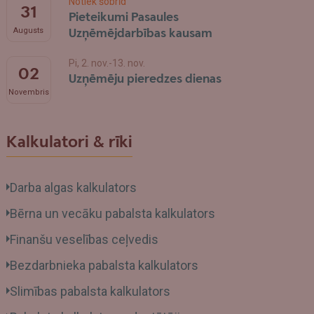
Notiek šobrīd
31
Pieteikumi Pasaules
Uzņēmējdarbības kausam
Augusts
Pi, 2. nov.-13. nov.
02
Uzņēmēju pieredzes dienas
Novembris
Kalkulatori & rīki
Darba algas kalkulators
Bērna un vecāku pabalsta kalkulators
Finanšu veselības ceļvedis
Bezdarbnieka pabalsta kalkulators
Slimības pabalsta kalkulators