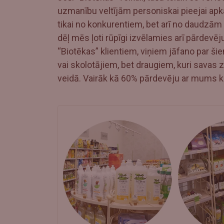
uzmanību veltījām personiskai pieejai apka
tikai no konkurentiem, bet arī no daudzā
dēļ mēs ļoti rūpīgi izvēlamies arī pārdevēj
“Biotēkas” klientiem, viņiem jāfano par š
vai skolotājiem, bet draugiem, kuri savas
veidā. Vairāk kā 60% pārdevēju ar mums ko