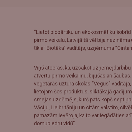
“Lietot biopārtiku un ekokosmētiku šobrīd 
pirmo veikalu, Latvijā tā vēl bija nezināma
tīkla “Biotēka” vadītājs, uzņēmuma “Cintam
Viņš atceras, ka, uzsākot uzņēmējdarbību 
atvērtu pirmo veikaliņu, bijušas arī šaubas.
veģetārās uztura skolas “Vegus” vadītāja
lietojam šos produktus, sliktākajā gadījum
smejas uzņēmējs, kurš pats kopš septiņpa
Vāciju, Lielbritāniju un citām valstīm, cilv
pamazām ievēroja, ka to var iegādāties arī
domubiedru vidū”.