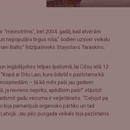
ir “meinstrīms”, bet 2004. gadā, kad atvērām
 un nepopulāra tirgus niša,” šodien uzsver veikalu
ani Baltic” līdzīpašnieks Staņislavs Taraskins.
un iegādājoties telpas īpašumā, lai Cēsu ielā 12
 “Kopā ar Ditu Lasi, kura šobrīd ir pazīstama kā
, nospriedām – tā kā mēs paši jau gadiem
ā, ja neviens nepirks, apēdīsim paši!” stāstot
dsmit gadu vecuma ir veģetārietis. “Ceļojot pa
ēki bija pamanījuši organisko pārtiku un tad
 Latvijā. Jau pēc pusgada veikals bija pazīstams