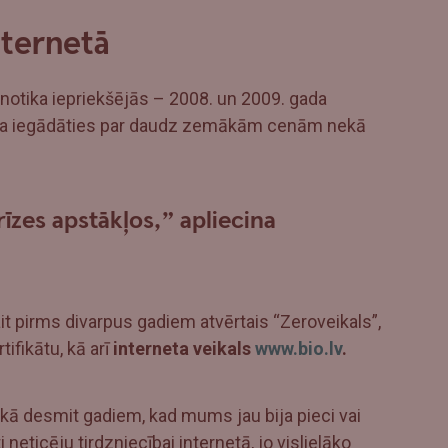
nternetā
 notika iepriekšējās – 2008. un 2009. gada
rēja iegādāties par daudz zemākām cenām nekā
īzes apstākļos,” apliecina
t pirms divarpus gadiem atvērtais “Zeroveikals”,
ifikātu, kā arī
interneta veikals
www.bio.lv
.
ekā desmit gadiem, kad mums jau bija pieci vai
ti neticēju tirdzniecībai internetā, jo vislielāko