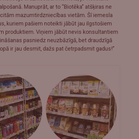
lpošanā. Manuprāt, ar to “Biotēka” atšķiras ne
m citām mazumtirdzniecības vietām. Šī iemesla
us, kuriem pašiem noteikti jābūt jau ilgstošiem
iem produktiem. Viņiem jābūt nevis konsultantiem
 zināšanas pasniedz neuzbāzīgā, bet draudzīgā
pā ir jau desmit, dažs pat četrpadsmit gadus!”