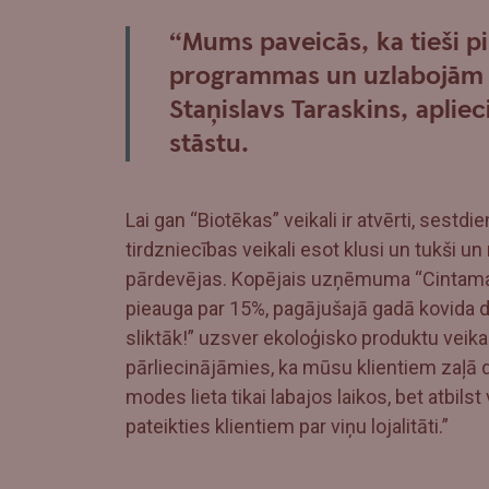
“Mums paveicās, ka tieši 
programmas un uzlabojām i
Staņislavs Taraskins, aplie
stāstu.
Lai gan “Biotēkas” veikali ir atvērti, sestd
tirdzniecības veikali esot klusi un tukši u
pārdevējas. Kopējais uzņēmuma “Cintaman
pieauga par 15%, pagājušajā gadā kovida dē
sliktāk!” uzsver ekoloģisko produktu veikalu
pārliecinājāmies, ka mūsu klientiem zaļā dz
modes lieta tikai labajos laikos, bet atbilst 
pateikties klientiem par viņu lojalitāti.”