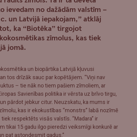
radīts zīmols. Tā ir tā dēvētā
 ko ievedam no dažādām valstīm –
c. un Latvijā iepakojam,” atklāj
ot, ka “Biotēka” tirgojot
kokosmētikas zīmolus, kas tiek
jā jomā.
kosmētika un biopārtika Latvijā kļuvusi
gan tos drīzāk sauc par kopētājiem. “Viņi nav
duktus – tie nāk no tiem pašiem zīmoliem, ar
ropas Savienības politika ir vērsta uz brīvo tirgu,
 un pārdot jebkur citur. Neuzskatu, ka mums ir
zīmolu, kas ir ekokustības “monstrs” labā nozīmē
 tiek respektēts visās valstīs. “Madara” ir
m tikai 15 gadu ilgo pieredzi veiksmīgi konkurē ar
t un pat astoņdesmit gadus.”