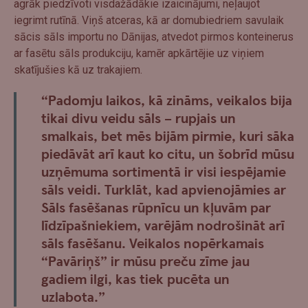
agrāk piedzīvoti visdažādākie izaicinājumi, neļaujot
iegrimt rutīnā. Viņš atceras, kā ar domubiedriem savulaik
sācis sāls importu no Dānijas, atvedot pirmos konteinerus
ar fasētu sāls produkciju, kamēr apkārtējie uz viņiem
skatījušies kā uz trakajiem.
“Padomju laikos, kā zināms, veikalos bija
tikai divu veidu sāls – rupjais un
smalkais, bet mēs bijām pirmie, kuri sāka
piedāvāt arī kaut ko citu, un šobrīd mūsu
uzņēmuma sortimentā ir visi iespējamie
sāls veidi. Turklāt, kad apvienojāmies ar
Sāls fasēšanas rūpnīcu un kļuvām par
līdzīpašniekiem, varējām nodrošināt arī
sāls fasēšanu. Veikalos nopērkamais
“Pavāriņš” ir mūsu preču zīme jau
gadiem ilgi, kas tiek pucēta un
uzlabota.”