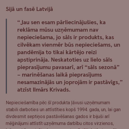
Sijā un fasē Latvijā
“Jau sen esam pārliecinājušies, ka
reklāma mūsu uzņēmumam nav
nepieciešama, jo sāls ir produkts, kas
cilvēkam vienmēr būs nepieciešams, un
pandēmija to tikai kārtējo reizi
apstiprināja. Neskatoties uz lielo sāls
pieprasījumu pavasarī, arī “sāls sezonā”
– marinēšanas laikā pieprasījums
nesamazinājās un joprojām ir pastāvīgs,”
atzīst Ilmārs Krivads.
Nepieciešamība pēc šī produkta ļāvusi uzņēmumam
stabili darboties un attīstīties kopš 1994. gada, un, lai gan
divdesmit septiņos pastāvēšanas gados ir bijuši arī
mēģinājumi attīstīt uzņēmuma darbību citos virzienos,