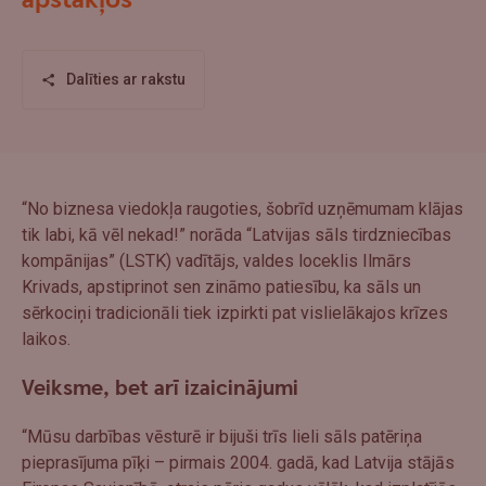
apstākļos
Dalīties ar rakstu
“No biznesa viedokļa raugoties, šobrīd uzņēmumam klājas
tik labi, kā vēl nekad!” norāda “Latvijas sāls tirdzniecības
kompānijas” (LSTK) vadītājs, valdes loceklis Ilmārs
Krivads, apstiprinot sen zināmo patiesību, ka sāls un
sērkociņi tradicionāli tiek izpirkti pat vislielākajos krīzes
laikos.
Veiksme, bet arī izaicinājumi
“Mūsu darbības vēsturē ir bijuši trīs lieli sāls patēriņa
pieprasījuma pīķi – pirmais 2004. gadā, kad Latvija stājās