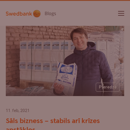
Blogs
Pieredze
11. feb, 2021
Sāls bizness – stabils arī krīzes