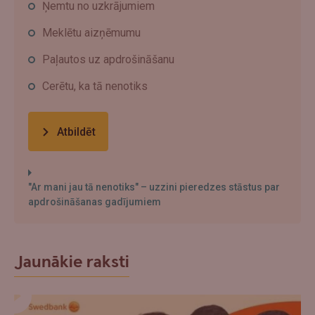
Ņemtu no uzkrājumiem
Meklētu aizņēmumu
Paļautos uz apdrošināšanu
Cerētu, ka tā nenotiks
Atbildēt
"Ar mani jau tā nenotiks" – uzzini pieredzes stāstus par
apdrošināšanas gadījumiem
Jaunākie raksti