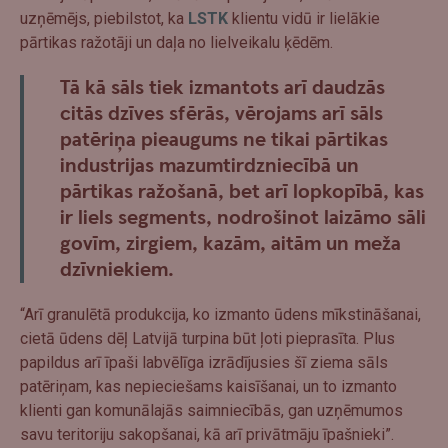
uzņēmējs, piebilstot, ka
LSTK
klientu vidū ir lielākie
pārtikas ražotāji un daļa no lielveikalu ķēdēm.
Tā kā sāls tiek izmantots arī daudzās
citās dzīves sfērās, vērojams arī sāls
patēriņa pieaugums ne tikai pārtikas
industrijas mazumtirdzniecībā un
pārtikas ražošanā, bet arī lopkopībā, kas
ir liels segments, nodrošinot laizāmo sāli
govīm, zirgiem, kazām, aitām un meža
dzīvniekiem.
“Arī granulētā produkcija, ko izmanto ūdens mīkstināšanai,
cietā ūdens dēļ Latvijā turpina būt ļoti pieprasīta. Plus
papildus arī īpaši labvēlīga izrādījusies šī ziema sāls
patēriņam, kas nepieciešams kaisīšanai, un to izmanto
klienti gan komunālajās saimniecībās, gan uzņēmumos
savu teritoriju sakopšanai, kā arī privātmāju īpašnieki”.