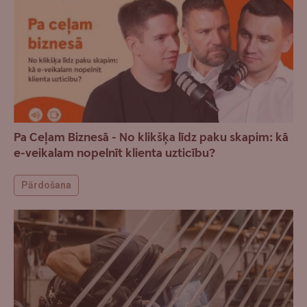
Pa Ceļam Biznesā - No klikšķa līdz paku skapim: kā
e-veikalam nopelnīt klienta uzticību?
Pārdošana