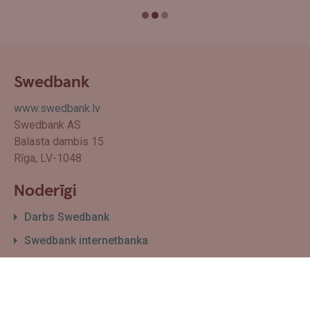
Swedbank
www.swedbank.lv
Swedbank AS
Balasta dambis 15
Rīga, LV-1048
Noderīgi
Darbs Swedbank
Swedbank internetbanka
Filiāļu un bankomātu karte
Par Swedbank