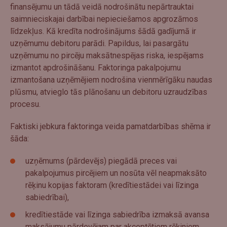
finansējumu un tādā veidā nodrošinātu nepārtrauktai
saimnieciskajai darbībai nepieciešamos apgrozāmos
līdzekļus. Kā kredīta nodrošinājums šādā gadījumā ir
uzņēmumu debitoru parādi. Papildus, lai pasargātu
uzņēmumu no pircēju maksātnespējas riska, iespējams
izmantot apdrošināšanu. Faktoringa pakalpojumu
izmantošana uzņēmējiem nodrošina vienmērīgāku naudas
plūsmu, atvieglo tās plānošanu un debitoru uzraudzības
procesu.
Faktiski jebkura faktoringa veida pamatdarbības shēma ir
šāda:
uzņēmums (pārdevējs) piegādā preces vai
pakalpojumus pircējiem un nosūta vēl neapmaksāto
rēķinu kopijas faktoram (kredītiestādei vai līzinga
sabiedrībai),
kredītiestāde vai līzinga sabiedrība izmaksā avansa
maksājumu pārdevējam par akceptētiem rēķiniem