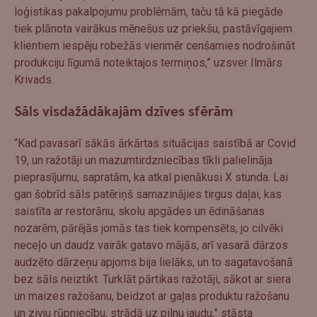
loģistikas pakalpojumu problēmām, taču tā kā piegāde
tiek plānota vairākus mēnešus uz priekšu, pastāvīgajiem
klientiem iespēju robežās vienmēr cenšamies nodrošināt
produkciju līgumā noteiktajos termiņos,” uzsver Ilmārs
Krivads.
Sāls visdažādākajām dzīves sfērām
“Kad pavasarī sākās ārkārtas situācijas saistībā ar Covid
19, un ražotāji un mazumtirdzniecības tīkli palielināja
pieprasījumu, sapratām, ka atkal pienākusi X stunda. Lai
gan šobrīd sāls patēriņš samazinājies tirgus daļai, kas
saistīta ar restorānu, skolu apgādes un ēdināšanas
nozarēm, pārējās jomās tas tiek kompensēts, jo cilvēki
neceļo un daudz vairāk gatavo mājās, arī vasarā dārzos
audzēto dārzeņu apjoms bija lielāks, un to sagatavošanā
bez sāls neiztikt. Turklāt pārtikas ražotāji, sākot ar siera
un maizes ražošanu, beidzot ar gaļas produktu ražošanu
un zivju rūpniecību, strādā uz pilnu jaudu,” stāsta