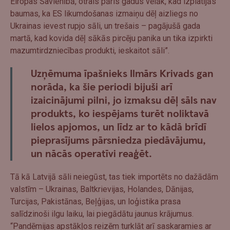
Eiropas Savienībā, otrais pāris gadus vēlāk, kad izplatījās
baumas, ka ES likumdošanas izmaiņu dēļ aizliegs no
Ukrainas ievest rupjo sāli, un trešais – pagājušā gada
martā, kad kovida dēļ sākās pircēju panika un tika izpirkti
mazumtirdzniecības produkti, ieskaitot sāli”.
Uzņēmuma īpašnieks Ilmārs Krivads gan
norāda, ka šie periodi bijuši arī
izaicinājumi pilni, jo izmaksu dēļ sāls nav
produkts, ko iespējams turēt noliktavā
lielos apjomos, un līdz ar to kādā brīdī
pieprasījums pārsniedza piedāvājumu,
un nācās operatīvi reaģēt.
Tā kā Latvijā sāli neiegūst, tas tiek importēts no dažādām
valstīm – Ukrainas, Baltkrievijas, Holandes, Dānijas,
Turcijas, Pakistānas, Beļģijas, un loģistika prasa
salīdzinoši ilgu laiku, lai piegādātu jaunus krājumus.
“Pandēmijas apstākļos reizēm turklāt arī saskaramies ar