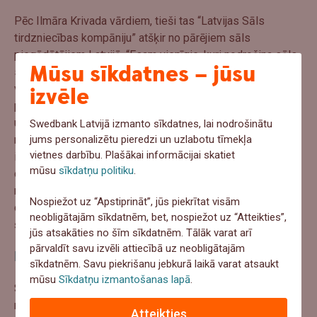
Pēc Ilmāra Krivada vārdiem, tieši tas “Latvijas Sāls
tirdzniecības kompāniju” atšķir no pārējiem sāls
piegādātājiem Latvijā. “Esam vienīgie, kuri nodrošina sāls
Mūsu sīkdatnes – jūsu
sijāšanu un fasēšanu tepat uz vietas, Latvijā, līdz ar to
izvēle
varam nodrošināt atbilstību visām pārtikas likumdošanas
prasībām un būt stingrā Pārtikas un Veterinārā dienesta
uzraudzībā. Varam nodrošināt gan kvalitātes kontroles
Swedbank Latvijā izmanto sīkdatnes, lai nodrošinātu
jums personalizētu pieredzi un uzlabotu tīmekļa
mehānismus ļoti augstā līmenī, gan arī produktu
vietnes darbību. Plašākai informācijai skatiet
izsekojamību, jo produktiem ir visa iespējamā
mūsu
sīkdatņu politiku
.
dokumentācija un kvalitātes sertifikāti, ko pieprasa
mūsdienu ražotāji,” stāsta uzņēmējs, papildus uzsverot,
Nospiežot uz “Apstiprināt”, jūs piekrītat visām
cik svarīgi izvēlēties vietējo produkciju, jo tādejādi mēs
neobligātajām sīkdatnēm, bet, nospiežot uz “Atteikties”,
šajā dīvainajā laikā varam atbalstīt vietējos uzņēmējus.
jūs atsakāties no šīm sīkdatnēm. Tālāk varat arī
pārvaldīt savu izvēli attiecībā uz neobligātajām
Faktoringam
acīmredzamas priekšrocības
sīkdatnēm. Savu piekrišanu jebkurā laikā varat atsaukt
mūsu
Sīkdatņu izmantošanas lapā
.
Sadarbībā ar Swedbank uzņēmuma vadītājs visaugstāk
novērtē
faktoringa
iespējas.
Atteikties