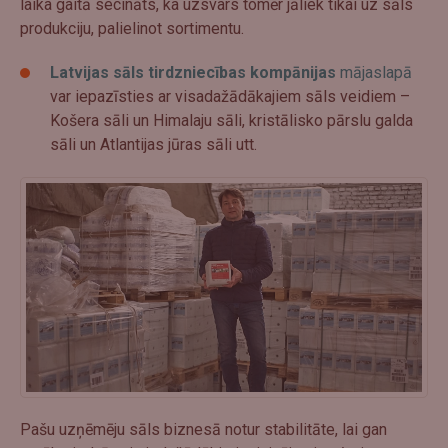
laika gaitā secināts, ka uzsvars tomēr jāliek tikai uz sāls
produkciju, palielinot sortimentu.
Latvijas sāls tirdzniecības kompānijas
mājaslapā
var iepazīsties ar visadažādākajiem sāls veidiem –
Košera sāli un Himalaju sāli, kristālisko pārslu galda
sāli un Atlantijas jūras sāli utt.
Pašu uzņēmēju sāls biznesā notur stabilitāte, lai gan