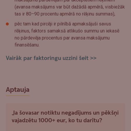
(avansa maksājums var būt dažādā apmērā, visbiežāk
tas ir 80–90 procentu apmērā no rēķinu summas),
pēc tam kad pircēji ir pilnībā apmaksājuši savus
rēķinus, faktors samaksā atlikušo summu un iekasē
no pārdevēja procentus par avansa maksājumu
finansēšanu.
Vairāk par faktoringu uzzini šeit >>
Aptauja
Ja šovasar notiktu negadījums un pēkšņi
vajadzētu 1000+ eur, ko tu darītu?