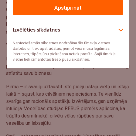
es daru to un to, un pēc laika jau varu novērtēt pārmaiņas.
Apstiprināt
Cilvēkam ir jājūt un jāredz, ka viņam kļūst labāk! Reizi
pusgadā apkopojam un izvērtējam rezultātus un tie rāda,
ka spējam palīdzēt. Tas man kā mediķei dod ārkārtīgi lielu
Izvēlēties sīkdatnes
gandarījumu.”
Nepieciešamās sīkdatnes nodrošina šīs tīmekļa vietnes
Veiksmes faktori
darbību un tiek apstrādātas, ņemot vērā mūsu leģitīmās
intereses, tāpēc jūsu piekrišana netiek prasīta. Šajā tīmekļa
No savas pieredzes Inga Martinsone var ieteikt dažas
vietnē tiek izmantotas trešo pušu sīkdatnes.
pamatlietas, kas svarīgas katram uzņēmējam, lai veiksmīgi
attīstītu savu biznesu.
Pirmā – ir svarīgi uztaustīt īsto pieeju īstajā vietā un īstajā
laikā – sajust, kas cilvēkiem nepieciešams. Te vienlīdz
svarīga gan racionāls apstākļu izvērtējums, gan uzņēmēja
intuīcija. Veselības studijas REBUS piemērs apliecina, ka
trāpīts desmitniekā: cilvēki vēlas rūpēties par savu
veselību un labsajūtu.