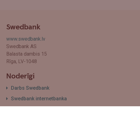
Swedbank
www.swedbank.lv
Swedbank AS
Balasta dambis 15
Rīga, LV-1048
Noderīgi
Darbs Swedbank
Swedbank internetbanka
Filiāļu un bankomātu karte
Par Swedbank
Sīkdatņu izmantošanas politika