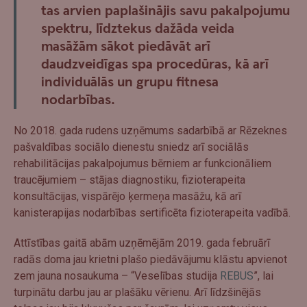
tas arvien paplašinājis savu pakalpojumu
spektru, līdztekus dažāda veida
masāžām sākot piedāvāt arī
daudzveidīgas spa procedūras, kā arī
individuālās un grupu fitnesa
nodarbības.
No 2018. gada rudens uzņēmums sadarbībā ar Rēzeknes
pašvaldības sociālo dienestu sniedz arī sociālās
rehabilitācijas pakalpojumus bērniem ar funkcionāliem
traucējumiem – stājas diagnostiku, fizioterapeita
konsultācijas, vispārējo ķermeņa masāžu, kā arī
kanisterapijas nodarbības sertificēta fizioterapeita vadībā.
Attīstības gaitā abām uzņēmējām 2019. gada februārī
radās doma jau krietni plašo piedāvājumu klāstu apvienot
zem jauna nosaukuma – “Veselības studija
REBUS
”, lai
turpinātu darbu jau ar plašāku vērienu. Arī līdzšinējās