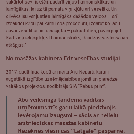
sakārtot sevi iekšēji, padarīt viņus harmoniskākus un
laimīgākus, lai uz tā pamata viņi kļūtu arī veselāki. Un
cilvēks jau var justies laimīgāks dažādos veidos – arī
izbaudot kādu patīkamu spa procedūru, izdarot ko labu
savai veselībai un pašsajūtai – pakustoties, pavingrojot.
Kad viņš iekšēji kļūst harmoniskāks, daudzas saslimšanas
atkāpjas.”
No masāžas kabineta līdz veselības studijai
2017. gadā Inga kopā ar meitu Aiju Neparti, kurai ir
augstākā izglītība uzņēmējdarbības jomā un pieredze
vairākos projektos, nodibināja SIA “Rebus prim”.
Abu veiksmīgā tandēmā vadītais
uzņēmums trīs gadu laikā piedzīvojis
ievērojamu izaugsmi – sācis ar nelielu
ārstnieciskās masāžas kabinetu
Rēzeknes viesnīcas “Latgale” paspārnē,