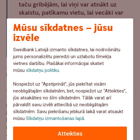
taču gribējām, lai viņi var atnākt uz
skaistu, patīkamu vietu, lai vecāki var
mierīgi iedzert tēju, kamēr ar viņu bērnu
Mūsu sīkdatnes – jūsu
nodarbojas speciālists. Lai apkārt ir
izvēle
mājīga, relaksējoša vide un lai viņiem
nebūtu jājūt poliklīnikas garša. Tagad tā
Swedbank Latvijā izmanto sīkdatnes, lai nodrošinātu
ir.”
jums personalizētu pieredzi un uzlabotu tīmekļa
vietnes darbību. Plašākai informācijai skatiet
Pieprasīts veselības studijas piedāvājums ir
mūsu
sīkdatņu politiku
.
kanisterapijas nodarbības, kas norit ar īpaši apmācītu suni
sertificēta fizioterapeita klātbūtnē. Šajās nodarbībās bērni
Nospiežot uz “Apstiprināt”, jūs piekrītat visām
ar autisma spektra traucējumiem pamazām atveras,
neobligātajām sīkdatnēm, bet, nospiežot uz “Atteikties”,
iemācās komunicēt, nebaidīties pieskarties un ļauties
jūs atsakāties no šīm sīkdatnēm. Tālāk varat arī
pārvaldīt savu izvēli attiecībā uz neobligātajām
pieskārieniem. “Sunītis – mūsu taksītis Muhu – ir ļoti
sīkdatnēm. Savu piekrišanu jebkurā laikā varat atsaukt
jūtīgs un inteliģents: ir sajūta, ka viņš uzmanīgi ieklausās
mūsu
Sīkdatņu izmantošanas lapā
.
bērnā un zina, ko dara,” stāsta Inga. “Mēs redzam, ka šīm
nodarbībām ir efekts. Ir svarīgi, lai katrai lietai būtu kāds
Atteikties
atskaites punkts. Arī cilvēkam: šodien esmu, lūk, tāds, bet