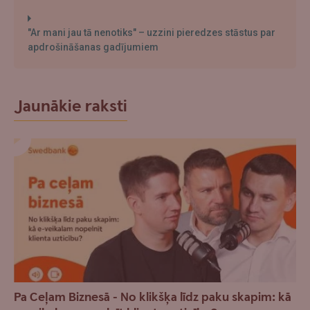
"Ar mani jau tā nenotiks" – uzzini pieredzes stāstus par
apdrošināšanas gadījumiem
Jaunākie raksti
Pa Ceļam Biznesā - No klikšķa līdz paku skapim: kā