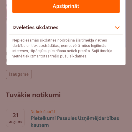
Apstiprināt
Izvēlēties sīkdatnes
Nepieciešamās sīkdatnes nodrošina šīs tīmekļa vietnes
darbību un tiek apstrādātas, ņemot vērā mūsu leģitīmās
intereses, tāpēc jūsu piekrišana netiek prasīta. Šajā tīmekļa
Latvijas uzņēmēji mudināti pieteikties Pasaules
vietnē tiek izmantotas trešo pušu sīkdatnes.
Uzņēmējdarbības kausam 2026
Izaugsme
Tuvākie notikumi
Notiek šobrīd
31
Pieteikumi Pasaules Uzņēmējdarbības
Augusts
kausam