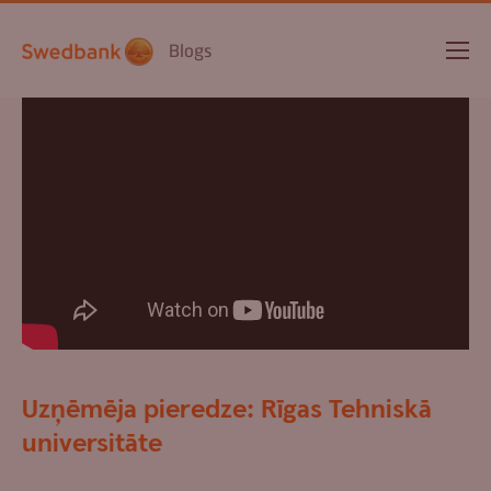
Blogs
Uzņēmēja pieredze: Rīgas Tehniskā
universitāte