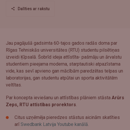
Dalīties ar rakstu
Jau pagājušā gadsimta 60-tajos gados radās doma par
Rīgas Tehniskās universitātes (RTU) studentu pilsētiņas
izveidi Ķīpsalā. Šobrīd ideja attīstīta- pašmāju un ārvalstu
studentiem pieejama moderna, starptautiski atpazīstama
vide, kas sevī apvieno gan mācībām paredzētas telpas un
laboratorijas, gan studentu atpūtai un sporta aktivitātēm
veltītas.
Par koncepta ieviešanu un attīstības plāniem stāsta
Arūrs
Zeps, RTU attīstības prorektors
.
Citus uzņēmēja pieredzes stāstus aicinām skatīties
arī
Swedbank Latvija Youtube kanālā
.