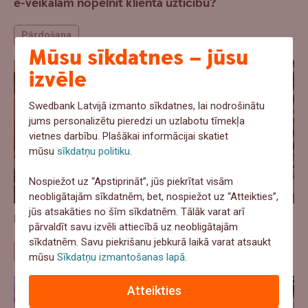
e-veikalam nopelnīt klienta uzticību?
Pārdošana
Mūsu sīkdatnes – jūsu
izvēle
Swedbank Latvijā izmanto sīkdatnes, lai nodrošinātu
jums personalizētu pieredzi un uzlabotu tīmekļa
vietnes darbību. Plašākai informācijai skatiet
mūsu
sīkdatņu politiku
.
Nospiežot uz “Apstiprināt”, jūs piekrītat visām
neobligātajām sīkdatnēm, bet, nospiežot uz “Atteikties”,
jūs atsakāties no šīm sīkdatnēm. Tālāk varat arī
Ražošana aug, bet izaugsme ir nevienmērīga
pārvaldīt savu izvēli attiecībā uz neobligātajām
sīkdatnēm. Savu piekrišanu jebkurā laikā varat atsaukt
Ekonomika
mūsu
Sīkdatņu izmantošanas lapā
.
Atteikties