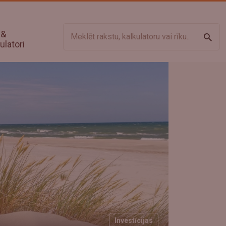
 &
Meklē
ulatori
Investīcijas