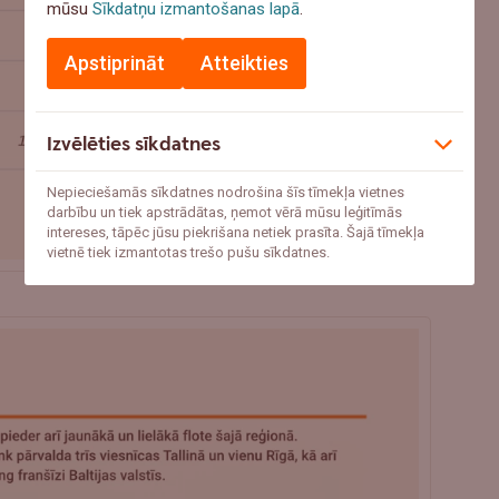
mūsu
Sīkdatņu izmantošanas lapā
.
Apstiprināt
Atteikties
Izvēlēties sīkdatnes
Nepieciešamās sīkdatnes nodrošina šīs tīmekļa vietnes
darbību un tiek apstrādātas, ņemot vērā mūsu leģitīmās
intereses, tāpēc jūsu piekrišana netiek prasīta. Šajā tīmekļa
vietnē tiek izmantotas trešo pušu sīkdatnes.