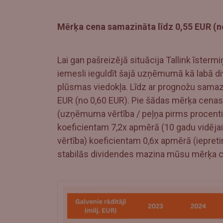
Mērķa cena samazināta līdz 0,55 EUR (no
Lai gan pašreizējā situācija Tallink īster
iemesli ieguldīt šajā uzņēmumā kā labā d
plūsmas viedokļa. Līdz ar prognožu sama
EUR (no 0,60 EUR). Pie šādas mērķa cenas
(uzņēmuma vērtība / peļņa pirms procenti
koeficientam 7,2x apmērā (10 gadu vidējais
vērtība) koeficientam 0,6x apmērā (iepreti
stabilās dividendes mazina mūsu mērķa 