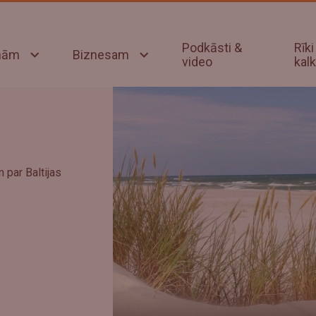
Podkāsti &
Rīki
onām
Biznesam
video
kalk
 par Baltijas