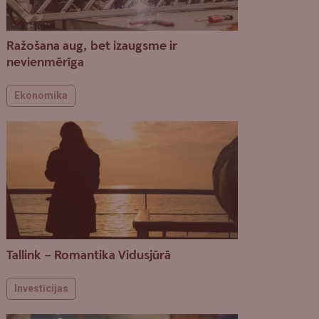
Ražošana aug, bet izaugsme ir
nevienmērīga
Ekonomika
Tallink – Romantika Vidusjūrā
Investīcijas