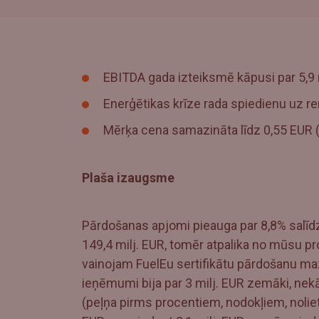
EBITDA gada izteiksmē kāpusi par 5,9 m
Enerģētikas krīze rada spiedienu uz ren
Mērķa cena samazināta līdz 0,55 EUR (
Plaša izaugsme
Pārdošanas apjomi pieauga par 8,8% salīdz
149,4 milj. EUR, tomēr atpalika no mūsu pr
vainojam FuelEu sertifikātu pārdošanu mazā
ieņēmumi bija par 3 milj. EUR zemāki, nekā
(peļņa pirms procentiem, nodokļiem, noliet