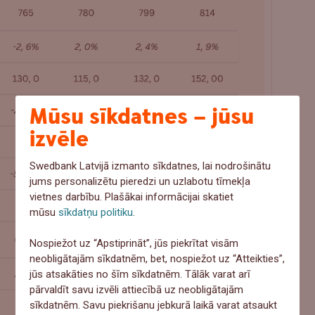
Mūsu sīkdatnes – jūsu
izvēle
Swedbank Latvijā izmanto sīkdatnes, lai nodrošinātu
jums personalizētu pieredzi un uzlabotu tīmekļa
vietnes darbību. Plašākai informācijai skatiet
mūsu
sīkdatņu politiku
.
Nospiežot uz “Apstiprināt”, jūs piekrītat visām
neobligātajām sīkdatnēm, bet, nospiežot uz “Atteikties”,
jūs atsakāties no šīm sīkdatnēm. Tālāk varat arī
pārvaldīt savu izvēli attiecībā uz neobligātajām
sīkdatnēm. Savu piekrišanu jebkurā laikā varat atsaukt