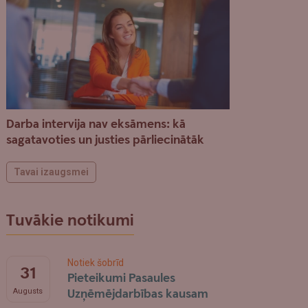
Darba intervija nav eksāmens: kā
sagatavoties un justies pārliecinātāk
Tavai izaugsmei
Tuvākie notikumi
Notiek šobrīd
31
Pieteikumi Pasaules
Uzņēmējdarbības kausam
Augusts