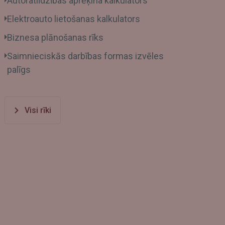
Autoratlīdzības aprēķina kalkulators
Elektroauto lietošanas kalkulators
Biznesa plānošanas rīks
Saimnieciskās darbības formas izvēles
palīgs
Visi rīki