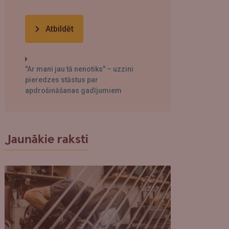
Atbildēt
"Ar mani jau tā nenotiks" – uzzini
pieredzes stāstus par
apdrošināšanas gadījumiem
Jaunākie raksti