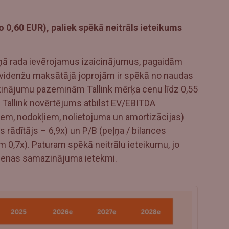
 0,60 EUR), paliek spēkā neitrāls ieteikums
miņā rada ievērojamus izaicinājumus, pagaidām
ividenžu maksātājā joprojām ir spēkā no naudas
zinājumu pazeminām Tallink mērķa cenu līdz 0,55
 Tallink novērtējums atbilst EV/EBITDA
em, nodokļiem, nolietojuma un amortizācijas)
 rādītājs – 6,9x) un P/B (peļņa / bilances
m 0,7x). Paturam spēkā neitrālu ieteikumu, jo
cenas samazinājuma ietekmi.