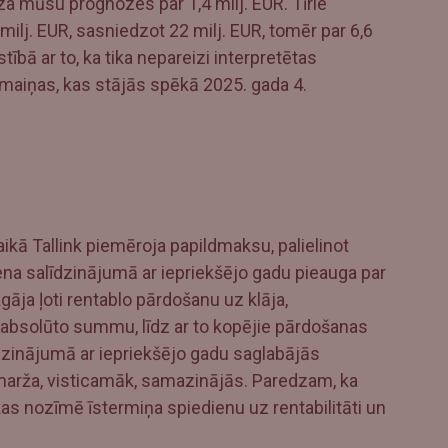
za mūsu prognozes par 1,4 milj. EUR. Tīrie
lj. EUR, sasniedzot 22 milj. EUR, tomēr par 6,6
bā ar to, ka tika nepareizi interpretētas
maiņas, kas stājās spēkā 2025. gada 4.
ikā Tallink piemēroja papildmaksu, palielinot
cena salīdzinājumā ar iepriekšējo gadu pieauga par
āja ļoti rentablo pārdošanu uz klāja,
bsolūto summu, līdz ar to kopējie pārdošanas
īdzinājumā ar iepriekšējo gadu saglabājās
s marža, visticamāk, samazinājās. Paredzam, ka
 kas nozīmē īstermiņa spiedienu uz rentabilitāti un