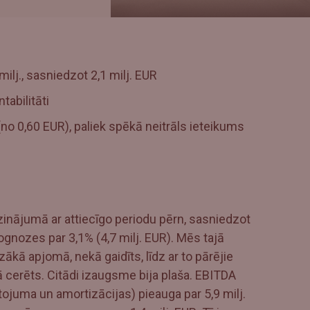
ilj., sasniedzot 2,1 milj. EUR
tabilitāti
no 0,60 EUR), paliek spēkā neitrāls ieteikums
inājumā ar attiecīgo periodu pērn, sasniedzot
ognozes par 3,1% (4,7 milj. EUR). Mēs tajā
kā apjomā, nekā gaidīts, līdz ar to pārējie
 cerēts. Citādi izaugsme bija plaša. EBITDA
ojuma un amortizācijas) pieauga par 5,9 milj.