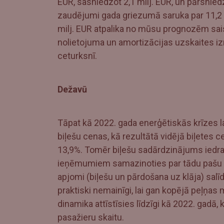
EUR, sasniedzot 2,1 milj. EUR, un pārsnied
zaudējumi gada griezumā saruka par 11,2 mi
milj. EUR atpalika no mūsu prognozēm saistī
nolietojuma un amortizācijas uzskaites iz
ceturksnī.
Dežavū
Tāpat kā 2022. gada enerģētiskās krīzes la
biļešu cenas, kā rezultātā vidējā biļetes 
13,9%. Tomēr biļešu sadārdzinājums iedrag
ieņēmumiem samazinoties par tādu pašu a
apjomi (biļešu un pārdošana uz klāja) sal
praktiski nemainīgi, lai gan kopējā peļņa
dinamika attīstīsies līdzīgi kā 2022. gadā,
pasažieru skaitu.