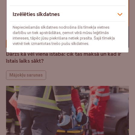
Izvēlēties sīkdatnes
Nepieciešamās sīkdatnes nodrošina šīs tīmekļa vietnes
darbību un tiek apstrādātas, ņemot vērā mūsu leģitīmās
intereses, tāpēc jūsu piekrišana netiek prasīta. Šajā tīmekļa
vietnē tiek izmantotas trešo pušu sīkdatnes.
Dārzs kā vēl viena istaba: cik tas maksā un kad ir
īstais laiks sākt?
Mājokļu sarunas