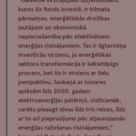
“Galvenie virzītājspēki uzņēmumiem,
kuros šis fonds investē, ir klimata
pārmaiņas, enerģētiskās drošības
jautājumi un ekonomiskā
nepieciešamība pēc efektīvākiem
enerģijas risinājumiem. Tas ir ilgtermiņa
investīciju virziens, jo enerģētikas
sektora transformācija ir laikietilpīgs
process, bet šis ir virziens ar lielu
perspektīvu. Saskaņā ar nozares
aplēsēm līdz 2050. gadam
elektroenerģijas patēriņš, visticamāk,
varētu pieaugt divas līdz trīs reizes, līdz
ar to arī pieprasījums pēc atjaunojamās
enerģijas ražošanas risinājumiem,”