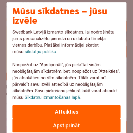
Jaunākie raksti
Mūsu sīkdatnes – jūsu
izvēle
Swedbank Latvijā izmanto sīkdatnes, lai nodrošinātu
jums personalizētu pieredzi un uzlabotu tīmekļa
vietnes darbību. Plašākai informācijai skatiet
mūsu
sīkdatņu politiku
.
Nospiežot uz “Apstiprināt”, jūs piekrītat visām
neobligātajām sīkdatnēm, bet, nospiežot uz “Atteikties”,
jūs atsakāties no šīm sīkdatnēm. Tālāk varat arī
pārvaldīt savu izvēli attiecībā uz neobligātajām
Pa Ceļam Biznesā - No klikšķa līdz paku skapim: kā
sīkdatnēm. Savu piekrišanu jebkurā laikā varat atsaukt
e-veikalam nopelnīt klienta uzticību?
mūsu
Sīkdatņu izmantošanas lapā
.
Pārdošana
Atteikties
Apstiprināt