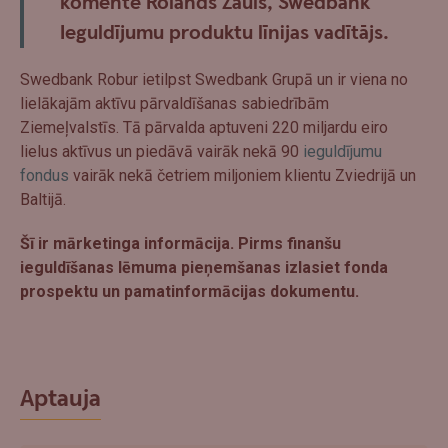
komentē
Rolands Zauls, Swedbank
Ieguldījumu produktu līnijas vadītājs
.
Swedbank Robur ietilpst Swedbank Grupā un ir viena no
lielākajām aktīvu pārvaldīšanas sabiedrībām
Ziemeļvalstīs. Tā pārvalda aptuveni 220 miljardu eiro
lielus aktīvus un piedāvā vairāk nekā 90
ieguldījumu
fondus
vairāk nekā četriem miljoniem klientu Zviedrijā un
Baltijā.
Šī ir mārketinga informācija. Pirms finanšu
ieguldīšanas lēmuma pieņemšanas izlasiet fonda
prospektu un pamatinformācijas dokumentu.
Aptauja