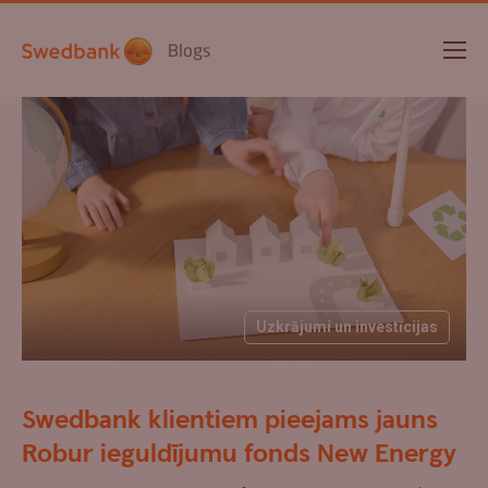
Blogs
Uzkrājumi un investīcijas
Swedbank klientiem pieejams jauns
Robur ieguldījumu fonds New Energy