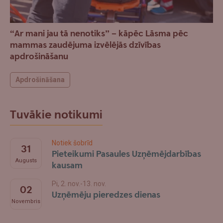
“Ar mani jau tā nenotiks” – kāpēc Lāsma pēc
mammas zaudējuma izvēlējās dzīvības
apdrošināšanu
Apdrošināšana
Tuvākie notikumi
Notiek šobrīd
31
Pieteikumi Pasaules Uzņēmējdarbības
Augusts
kausam
Pi, 2. nov.-13. nov.
02
Uzņēmēju pieredzes dienas
Novembris