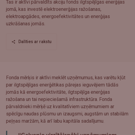
Tas ir aktīvi pārvaldīts akciju fonds ilgtspējīgas enerģijas
jomā, kas investē elektroenerģijas ražošanas,
elektroapgādes, energoefektivitātes un enerģijas
uzkrāšanas jomās.
Dalīties ar rakstu
Fonda mērķis ir aktīvi meklēt uzņēmumus, kas varētu kļūt
par ilgtspējīgas enerģētikas pārejas ieguvējiem tādās
jomās kā energoefektivitāte, ilgtspējīga enerģijas
ražošana un tai nepieciešamā infrastruktūra. Fonda
pārvaldnieki mērķē uz kvalitatīviem uzņēmumiem ar
spēcīgu naudas plūsmu un izaugsmi, augstām un stabilām
peļņas maržām, kā arī labu kapitāla sadalījumu.