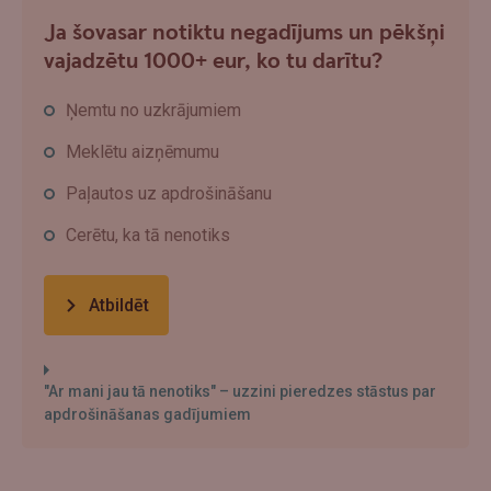
Ja šovasar notiktu negadījums un pēkšņi
vajadzētu 1000+ eur, ko tu darītu?
Ņemtu no uzkrājumiem
Meklētu aizņēmumu
Paļautos uz apdrošināšanu
Cerētu, ka tā nenotiks
Atbildēt
"Ar mani jau tā nenotiks" – uzzini pieredzes stāstus par
apdrošināšanas gadījumiem