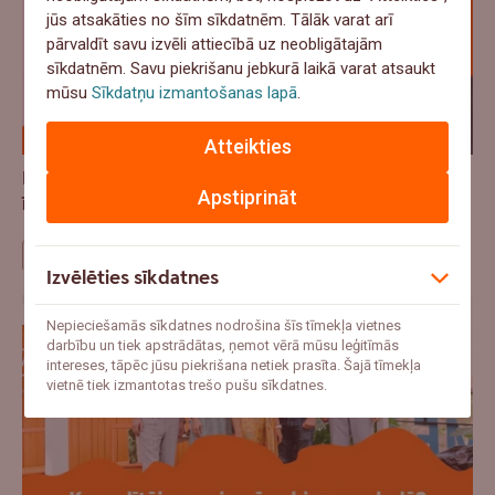
jūs atsakāties no šīm sīkdatnēm. Tālāk varat arī
pārvaldīt savu izvēli attiecībā uz neobligātajām
sīkdatnēm. Savu piekrišanu jebkurā laikā varat atsaukt
mūsu
Sīkdatņu izmantošanas lapā
.
Atteikties
Dārzs kā vēl viena istaba: cik tas maksā un kad ir
Apstiprināt
īstais laiks sākt?
Mājokļu sarunas
Izvēlēties sīkdatnes
Nepieciešamās sīkdatnes nodrošina šīs tīmekļa vietnes
darbību un tiek apstrādātas, ņemot vērā mūsu leģitīmās
intereses, tāpēc jūsu piekrišana netiek prasīta. Šajā tīmekļa
vietnē tiek izmantotas trešo pušu sīkdatnes.