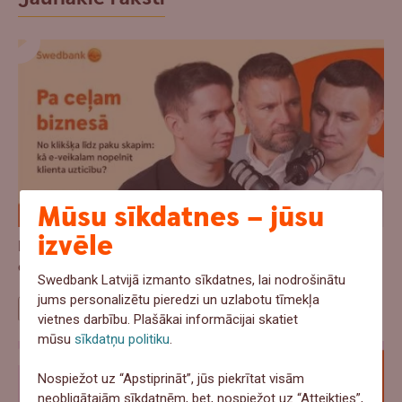
Mūsu sīkdatnes – jūsu
izvēle
Pa Ceļam Biznesā - No klikšķa līdz paku skapim: kā
e-veikalam nopelnīt klienta uzticību?
Swedbank Latvijā izmanto sīkdatnes, lai nodrošinātu
jums personalizētu pieredzi un uzlabotu tīmekļa
Pa ceļam biznesā
vietnes darbību. Plašākai informācijai skatiet
mūsu
sīkdatņu politiku
.
Nospiežot uz “Apstiprināt”, jūs piekrītat visām
neobligātajām sīkdatnēm, bet, nospiežot uz “Atteikties”,