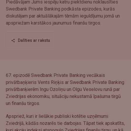
Piedāvājam Jums iespēju katru piektdienu noklausīties
Swedbank Private Banking podkāsta epizodes, kurās
diskutējam par aktuālākajām tēmām ieguldījumu jomā un
apspriežam karstākos jaunumus finanšu tirgos.
Dalīties ar rakstu
67. epizodē Swedbank Private Banking vecākais
privātbaņķieris Vents Riņķis ar Swedbank Private Banking
privātbanķierēm Ingu Ozoliņu un Olgu Veselovu runā par
Zviedrijas ekonomiku, situāciju nekustamā īpašuma tirgū
un finanšu tirgos.
Apspriež, kuri ir lielākie publiski kotētie uzņēmumi
Zviedrijā, kādās nozarēs tie darbojas. Tāpat tiek apskatīts,
kuri akciju indeksi atspoguļo Zviedrijas finanšu tirgu, un kā