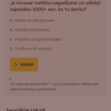
Ja šovasar notiktu negadījums un pēkšņi
vajadzētu 1000+ eur, ko tu darītu?
Ņemtu no uzkrājumiem
Meklētu aizņēmumu
Paļautos uz apdrošināšanu
Cerētu, ka tā nenotiks
Atbildēt
"Ar mani jau tā nenotiks" – uzzini pieredzes stāstus par
apdrošināšanas gadījumiem
Jaunākie raksti