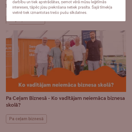
darbību un tiek apstrādātas, ņemot vērā mūsu leģitīmās
īstais laiks sākt?
intereses, tāpēc jūsu piekrišana netiek prasīta. Šajā tīmekļa
vietnē tiek izmantotas trešo pušu sīkdatnes.
Mājokļu sarunas
Pa Ceļam Biznesā - Ko vadītājam neiemāca biznesa
skolā?
Pa ceļam biznesā