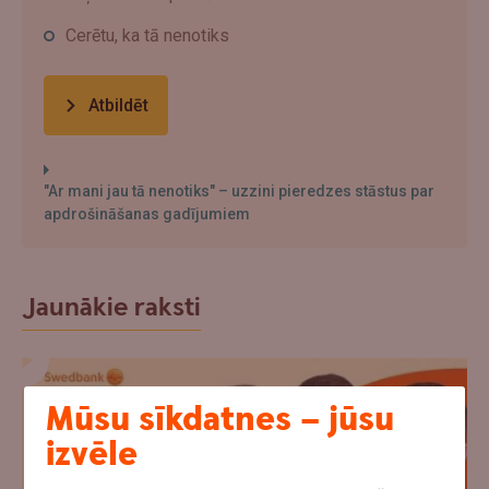
Cerētu, ka tā nenotiks
Atbildēt
"Ar mani jau tā nenotiks" – uzzini pieredzes stāstus par
apdrošināšanas gadījumiem
Jaunākie raksti
Mūsu sīkdatnes – jūsu
izvēle