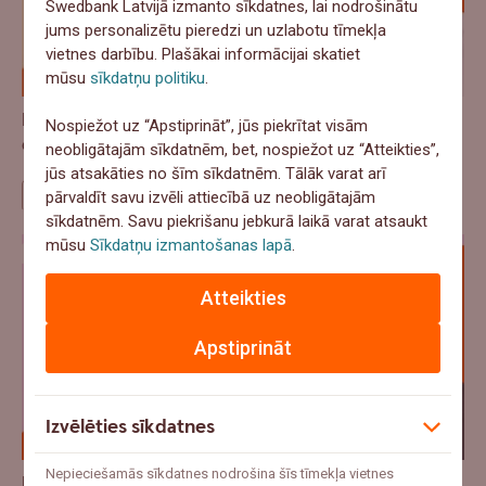
Swedbank Latvijā izmanto sīkdatnes, lai nodrošinātu
jums personalizētu pieredzi un uzlabotu tīmekļa
vietnes darbību. Plašākai informācijai skatiet
mūsu
sīkdatņu politiku
.
Pa Ceļam Biznesā - No klikšķa līdz paku skapim: kā
Nospiežot uz “Apstiprināt”, jūs piekrītat visām
e-veikalam nopelnīt klienta uzticību?
neobligātajām sīkdatnēm, bet, nospiežot uz “Atteikties”,
jūs atsakāties no šīm sīkdatnēm. Tālāk varat arī
Pa ceļam biznesā
pārvaldīt savu izvēli attiecībā uz neobligātajām
sīkdatnēm. Savu piekrišanu jebkurā laikā varat atsaukt
mūsu
Sīkdatņu izmantošanas lapā
.
Atteikties
Apstiprināt
Izvēlēties sīkdatnes
Nepieciešamās sīkdatnes nodrošina šīs tīmekļa vietnes
Dārzs kā vēl viena istaba: cik tas maksā un kad ir