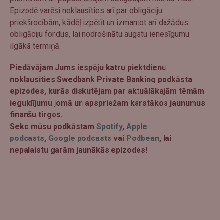
Epizodē varēsi noklausīties arī par obligāciju
priekšrocībām, kādēļ izpētīt un izmantot arī dažādus
obligāciju fondus, lai nodrošinātu augstu ienesīgumu
ilgākā termiņā.
Piedāvājam Jums iespēju katru piektdienu
noklausīties Swedbank Private Banking podkāsta
epizodes, kurās diskutējam par aktuālākajām tēmām
ieguldījumu jomā un apspriežam karstākos jaunumus
finanšu tirgos.
Seko mūsu podkāstam
Spotify
,
Apple
podcasts
,
Google podcasts
vai
Podbean
, lai
nepalaistu garām jaunākās epizodes!