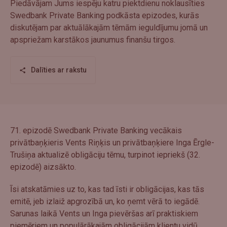
Piedāvājam Jums iespēju katru piektdienu noklausīties
Swedbank Private Banking podkāsta epizodes, kurās
diskutējam par aktuālākajām tēmām ieguldījumu jomā un
apspriežam karstākos jaunumus finanšu tirgos.
Dalīties ar rakstu
71. epizodē Swedbank Private Banking vecākais
privātbaņķieris Vents Riņķis un privātbaņķiere Inga Ērgle-
Trušiņa aktualizē obligāciju tēmu, turpinot iepriekš (32.
epizodē) aizsākto.
Īsi atskatāmies uz to, kas tad īsti ir obligācijas, kas tās
emitē, jeb izlaiž apgrozībā un, ko ņemt vērā to iegādē.
Sarunas laikā Vents un Inga pievēršas arī praktiskiem
piemēriem un populārākajām obligācijām klientu vidū.