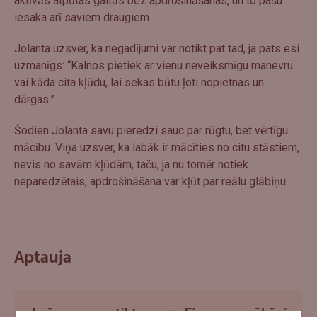
aktīvās atpūtas gaitās bez apdrošināšanas, un to pašu
iesaka arī saviem draugiem.
Jolanta uzsver, ka negadījumi var notikt pat tad, ja pats esi
uzmanīgs: “Kalnos pietiek ar vienu neveiksmīgu manevru
vai kāda cita kļūdu, lai sekas būtu ļoti nopietnas un
dārgas.”
Šodien Jolanta savu pieredzi sauc par rūgtu, bet vērtīgu
mācību. Viņa uzsver, ka labāk ir mācīties no citu stāstiem,
nevis no savām kļūdām, taču, ja nu tomēr notiek
neparedzētais, apdrošināšana var kļūt par reālu glābiņu.
Aptauja
Ja šovasar notiktu negadījums un pēkšņi