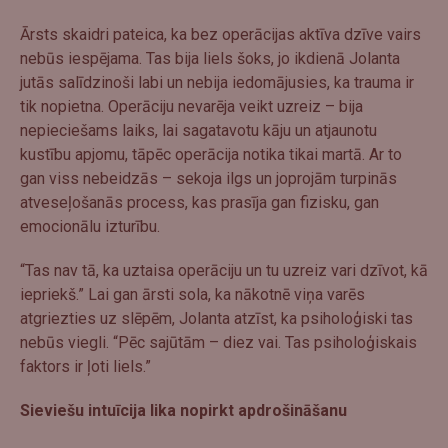
Ārsts skaidri pateica, ka bez operācijas aktīva dzīve vairs
nebūs iespējama. Tas bija liels šoks, jo ikdienā Jolanta
jutās salīdzinoši labi un nebija iedomājusies, ka trauma ir
tik nopietna. Operāciju nevarēja veikt uzreiz – bija
nepieciešams laiks, lai sagatavotu kāju un atjaunotu
kustību apjomu, tāpēc operācija notika tikai martā. Ar to
gan viss nebeidzās – sekoja ilgs un joprojām turpinās
atveseļošanās process, kas prasīja gan fizisku, gan
emocionālu izturību.
“Tas nav tā, ka uztaisa operāciju un tu uzreiz vari dzīvot, kā
iepriekš.” Lai gan ārsti sola, ka nākotnē viņa varēs
atgriezties uz slēpēm, Jolanta atzīst, ka psiholoģiski tas
nebūs viegli. “Pēc sajūtām – diez vai. Tas psiholoģiskais
faktors ir ļoti liels.”
Sieviešu intuīcija lika nopirkt apdrošināšanu