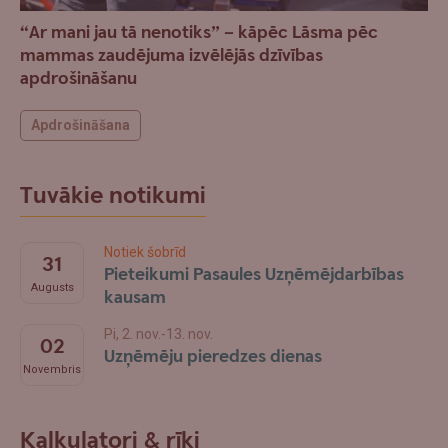
“Ar mani jau tā nenotiks” – kāpēc Lāsma pēc
mammas zaudējuma izvēlējās dzīvības
apdrošināšanu
Apdrošināšana
Tuvākie notikumi
Notiek šobrīd
31
Pieteikumi Pasaules Uzņēmējdarbības
Augusts
kausam
Pi, 2. nov.-13. nov.
02
Uzņēmēju pieredzes dienas
Novembris
Kalkulatori & rīki