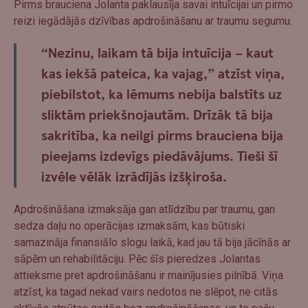
Pirms brauciena Jolanta paklausīja savai intuīcijai un pirmo
reizi iegādājās dzīvības apdrošināšanu ar traumu segumu.
“Nezinu, laikam tā bija intuīcija – kaut
kas iekšā pateica, ka vajag,” atzīst viņa,
piebilstot, ka lēmums nebija balstīts uz
sliktām priekšnojautām. Drīzāk tā bija
sakritība, ka neilgi pirms brauciena bija
pieejams izdevīgs piedāvājums. Tieši šī
izvēle vēlāk izrādījās izšķiroša.
Apdrošināšana izmaksāja gan atlīdzību par traumu, gan
sedza daļu no operācijas izmaksām, kas būtiski
samazināja finansiālo slogu laikā, kad jau tā bija jācīnās ar
sāpēm un rehabilitāciju. Pēc šīs pieredzes Jolantas
attieksme pret apdrošināšanu ir mainījusies pilnībā. Viņa
atzīst, ka tagad nekad vairs nedotos ne slēpot, ne citās