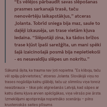
“Es vēlējos pārbaudīt savas slēpošanas
prasmes sarkanajā trasē, taču
nenovērtēju laikapstākļus,”
atceras
Jolanta. Tobrīd sniega bija maz, saule to
daļēji izkausēja, un trase vietām kļuva
ledaina.
“Slēpotāji zina, ka tādos brīžos
trase kļūst īpaši sarežģīta, un mani spēki
šajā izaicinošajā posmā bija nepietiekoši
- es nesavaldīju slēpes un nokritu.”
Sākumā šķita, ka trauma nav ļoti nopietna. “Es kliboju, taču
vēl spēju pārvietoties,” atceras Jolanta. Slovākijā viņu no
trases nogādāja kalnu glābēji, taču uz slimnīcu viņa toreiz
neaizbrauca – tikai pēc atgriešanās Latvijā, kad sāpes ar
katru dienu kļuva arvien spēcīgākas, viņa vērsās pie ārsta.
Izmeklējumi apstiprināja nopietnāko scenāriju – pilns
krusteniskās saites plīsums.