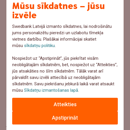
Mūsu sīkdatnes – jūsu
vajadzētu 1000+ eur, ko tu darītu?
izvēle
Ņemtu no uzkrājumiem
Swedbank Latvijā izmanto sīkdatnes, lai nodrošinātu
Meklētu aizņēmumu
jums personalizētu pieredzi un uzlabotu tīmekļa
vietnes darbību. Plašākai informācijai skatiet
Paļautos uz apdrošināšanu
mūsu
sīkdatņu politiku
.
Cerētu, ka tā nenotiks
Nospiežot uz “Apstiprināt”, jūs piekrītat visām
neobligātajām sīkdatnēm, bet, nospiežot uz “Atteikties”,
Atbildēt
jūs atsakāties no šīm sīkdatnēm. Tālāk varat arī
pārvaldīt savu izvēli attiecībā uz neobligātajām
sīkdatnēm. Savu piekrišanu jebkurā laikā varat atsaukt
mūsu
Sīkdatņu izmantošanas lapā
.
"Ar mani jau tā nenotiks" – uzzini pieredzes stāstus par
apdrošināšanas gadījumiem
Atteikties
Apstiprināt
Jaunākie raksti