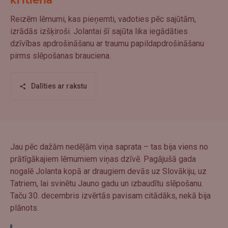
kritiena
Reizēm lēmumi, kas pieņemti, vadoties pēc sajūtām,
izrādās izšķiroši. Jolantai šī sajūta lika iegādāties
dzīvības apdrošināšanu ar traumu papildapdrošināšanu
pirms slēpošanas brauciena.
Dalīties ar rakstu
Jau pēc dažām nedēļām viņa saprata – tas bija viens no
prātīgākajiem lēmumiem viņas dzīvē. Pagājušā gada
nogalē Jolanta kopā ar draugiem devās uz Slovākiju, uz
Tatriem, lai svinētu Jauno gadu un izbaudītu slēpošanu.
Taču 30. decembris izvērtās pavisam citādāks, nekā bija
plānots.