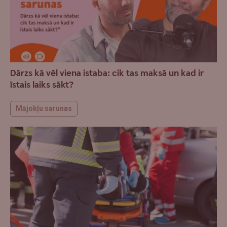
Dārzs kā vēl viena istaba: cik tas maksā un kad ir
īstais laiks sākt?
Mājokļu sarunas