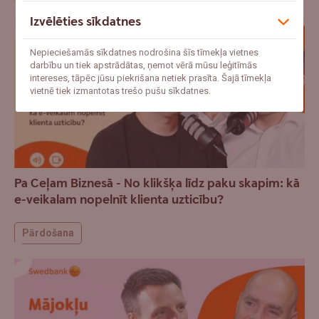
Izvēlēties sīkdatnes
Nepieciešamās sīkdatnes nodrošina šīs tīmekļa vietnes
darbību un tiek apstrādātas, ņemot vērā mūsu leģitīmās
intereses, tāpēc jūsu piekrišana netiek prasīta. Šajā tīmekļa
vietnē tiek izmantotas trešo pušu sīkdatnes.
Pa Ceļam Biznesā - No klikšķa līdz paku skapim: kā
e-veikalam nopelnīt klienta uzticību?
Pārdošana