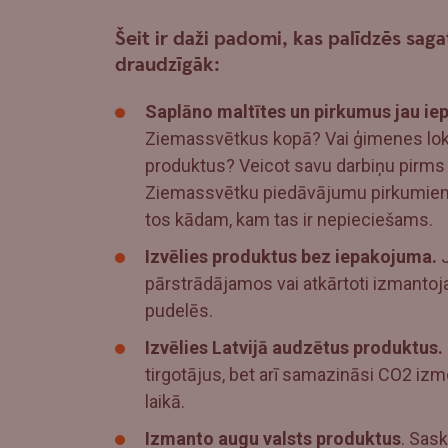
Šeit ir daži padomi, kas palīdzēs saga
draudzīgāk:
Saplāno maltītes un pirkumus jau iep
Ziemassvētkus kopā? Vai ģimenes lokā 
produktus? Veicot savu darbiņu pirms 
Ziemassvētku piedāvājumu pirkumiem -
tos kādam, kam tas ir nepieciešams.
Izvēlies produktus bez iepakojuma.
J
pārstrādājamos vai atkārtoti izmantoj
pudelēs.
Izvēlies Latvijā audzētus produktus.
tirgotājus, bet arī samazināsi CO2 i
laikā.
Izmanto augu valsts produktus
. Sas