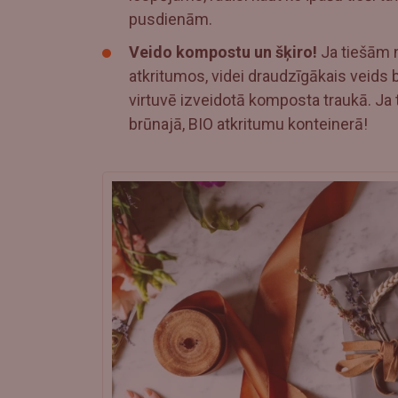
pusdienām.
Veido kompostu un šķiro!
Ja tiešām n
atkritumos, videi draudzīgākais veid
virtuvē izveidotā komposta traukā. Ja 
brūnajā, BIO atkritumu konteinerā!