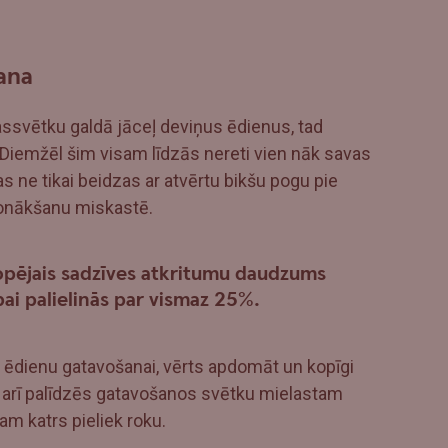
ana
assvētku galdā jāceļ deviņus ēdienus, tad
Diemžēl šim visam līdzās nereti vien nāk savas
s ne tikai beidzas ar atvērtu bikšu pogu pie
nonākšanu miskastē.
kopējais sadzīves atkritumu daudzums
bai palielinās par vismaz 25%.
u ēdienu gatavošanai, vērts apdomāt un kopīgi
as arī palīdzēs gatavošanos svētku mielastam
m katrs pieliek roku.