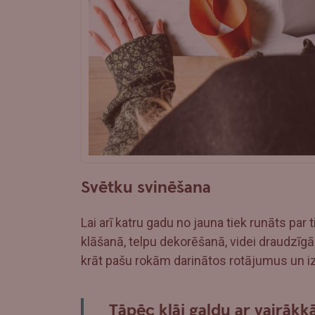
Svētku svinēšana
Lai arī katru gadu no jauna tiek runāts par
klāšanā, telpu dekorēšanā, videi draudzīgāk
krāt pašu rokām darinātos rotājumus un iz
Tāpēc klāj galdu ar vairāk