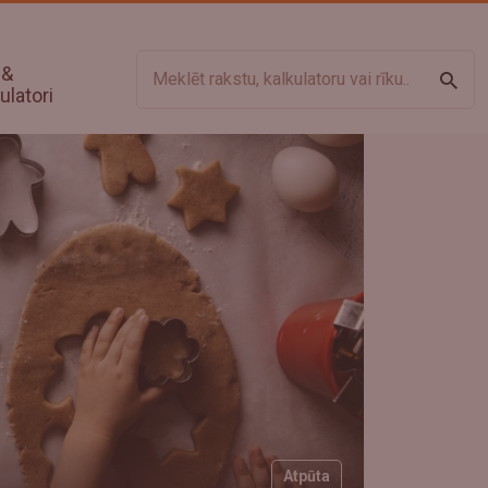
 &
Meklē
ulatori
Atpūta