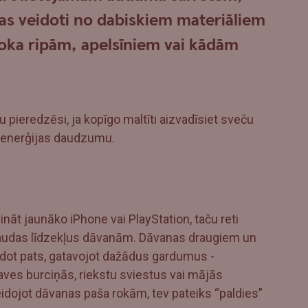
as veidoti no dabiskiem materiāliem
koka ripām, apelsīniem vai kādām
pieredzēsi, ja kopīgo maltīti aizvadīsiet sveču
roenerģijas daudzumu.
āt jaunāko iPhone vai PlayStation, taču reti
 naudas līdzekļus dāvanām. Dāvanas draugiem un
veidot pats, gatavojot dažādus gardumus -
ves burciņās, riekstu sviestus vai mājās
eidojot dāvanas paša rokām, tev pateiks “paldies”