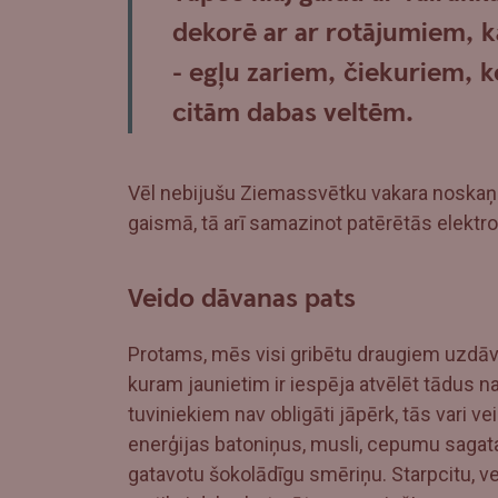
dekorē ar ar rotājumiem, k
- egļu zariem, čiekuriem, 
citām dabas veltēm.
Vēl nebijušu Ziemassvētku vakara noskaņu 
gaismā, tā arī samazinot patērētās elekt
Veido dāvanas pats
Protams, mēs visi gribētu draugiem uzdāvin
kuram jaunietim ir iespēja atvēlēt tādus
tuviniekiem nav obligāti jāpērk, tās vari 
enerģijas batoniņus, musli, cepumu sagata
gatavotu šokolādīgu smēriņu. Starpcitu, v