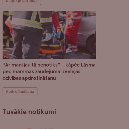
Mājokļu sarunas
“Ar mani jau tā nenotiks” – kāpēc Lāsma
pēc mammas zaudējuma izvēlējās
dzīvības apdrošināšanu
Apdrošināšana
Tuvākie notikumi