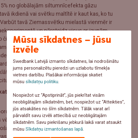
 15% no globālajām siltumnīcefekta gāzu
tavā ikdienā vai svētku maltītē ir kaut kas, ko tu
? Varbūt tavā Ziemassvētku mielastā vienmēr ir
paeksperimentē un pārsteidz visus ar jaunām
Mūsu sīkdatnes – jūsu
o čia sēklām, lasi – no burkāniem! Ja kādā no
izvēle
mas olas, aizvieto tās ar 1 tējkaroti samaltu
ūdens. Ja gatavo saldo ēdienu, olu vietā izmanto
Swedbank Latvijā izmanto sīkdatnes, lai nodrošinātu
ardā marinādē pagatavot tofu, pākšaugus vai arī
jums personalizētu pieredzi un uzlabotu tīmekļa
klāt receptēs, kurās nepieciešams piens, izvēlies
vietnes darbību. Plašākai informācijai skatiet
citu augu pienu.
mūsu
sīkdatņu politiku
.
atlus ar vāku
! Tā samazināsi enerģiju, ko patērē
Nospiežot uz “Apstiprināt”, jūs piekrītat visām
neobligātajām sīkdatnēm, bet, nospiežot uz “Atteikties”,
jūs atsakāties no šīm sīkdatnēm. Tālāk varat arī
orcijās, sasaldē un apēd, kad būsi izsalcis, bet
pārvaldīt savu izvēli attiecībā uz neobligātajām
 vēlmes. Ja pāri palikušas kādas sastāvdaļas, ko
sīkdatnēm. Savu piekrišanu jebkurā laikā varat atsaukt
adošajai iedvesmai – jauc salātos, sacepumos un,
mūsu
Sīkdatņu izmantošanas lapā
.
tavas ģimenes tradicionālajām pēcsvētku