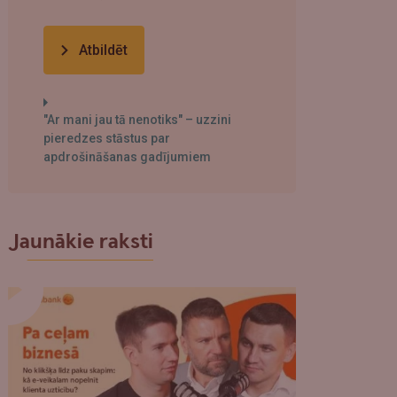
Atbildēt
"Ar mani jau tā nenotiks" – uzzini
pieredzes stāstus par
apdrošināšanas gadījumiem
Jaunākie raksti