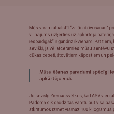
Mēs varam atbalstīt “zaļās dzīvošanas” pr
vilinājums uzķerties uz apkārtējā patēriņa 
iespaidīgāk” ir gandrīz ikvienam. Pat tiem, 
sevišķi, ja vēl atceramies mūsu sentēvu sv
cūkas cepeti, štovētiem kāpostiem un pel
Mūsu ēšanas paradumi spēcīgi ie
apkārtējo vidi.
Jo sevišķi Ziemassvētkos, kad ASV vien a
Padomā cik daudz tas varētu būt visā pasau
atkritumos izmet vismaz 100 kilogramus pā