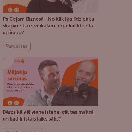
Pa Ceļam Biznesā - No klikšķa līdz paku
skapim: kā e-veikalam nopelnīt klienta
uzticību?
Pārdošana
Dārzs kā vēl viena istaba: cik tas maksā
un kad ir īstais laiks sākt?