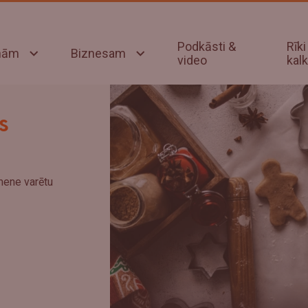
Podkāsti &
Rīki
onām
Biznesam
video
kalk
s
mene varētu