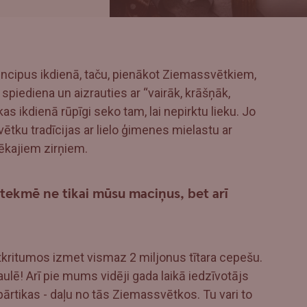
incipus ikdienā, taču, pienākot Ziemassvētkiem,
spiediena un aizrauties ar “vairāk, krāšņāk,
kas ikdienā rūpīgi seko tam, lai nepirktu lieku. Jo
ētku tradīcijas ar lielo ģimenes mielastu ar
ēkajiem zirņiem.
tekmē ne tikai mūsu maciņus, bet arī
tkritumos izmet vismaz 2 miljonus tītara cepešu.
lē! Arī pie mums vidēji gada laikā iedzīvotājs
rtikas - daļu no tās Ziemassvētkos. Tu vari to