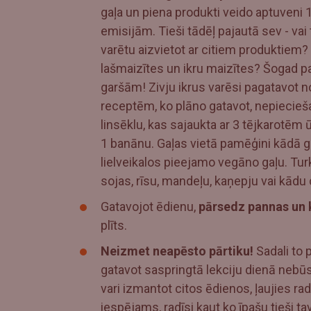
gaļa un piena produkti veido aptuveni
emisijām. Tieši tādēļ pajautā sev - vai 
varētu aizvietot ar citiem produktiem
lašmaizītes un ikru maizītes? Šogad 
garšām! Zivju ikrus varēsi pagatavot n
receptēm, ko plāno gatavot, nepiecieša
linsēklu, kas sajaukta ar 3 tējkarotēm 
1 banānu. Gaļas vietā pamēģini kādā g
lielveikalos pieejamo vegāno gaļu. Tur
sojas, rīsu, mandeļu, kaņepju vai kādu 
Gatavojot ēdienu,
pārsedz pannas un k
plīts.
Neizmet neapēsto pārtiku!
Sadali to p
gatavot saspringtā lekciju dienā nebūs
vari izmantot citos ēdienos, ļaujies r
iespējams, radīsi kaut ko īpašu tieši 