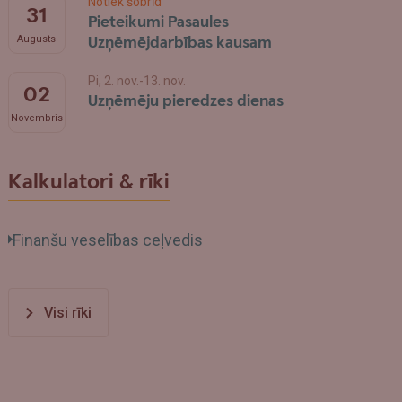
Notiek šobrīd
31
Pieteikumi Pasaules
Uzņēmējdarbības kausam
Augusts
Pi, 2. nov.-13. nov.
02
Uzņēmēju pieredzes dienas
Novembris
Kalkulatori & rīki
Finanšu veselības ceļvedis
Visi rīki