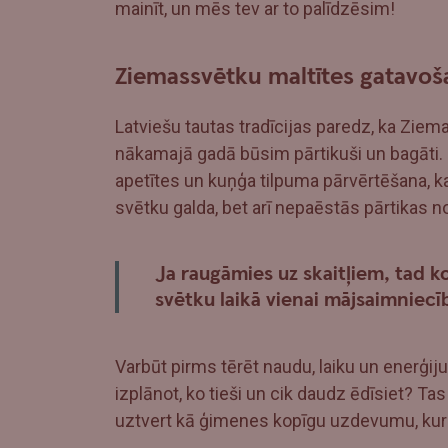
mainīt, un mēs tev ar to palīdzēsim!
Ziemassvētku maltītes gatavoš
Latviešu tautas tradīcijas paredz, ka Ziem
nākamajā gadā būsim pārtikuši un bagāti. 
apetītes un kuņģa tilpuma pārvērtēšana, ka
svētku galda, bet arī nepaēstās pārtikas 
Ja raugāmies uz skaitļiem, tad 
svētku laikā vienai mājsaimniecī
Varbūt pirms tērēt naudu, laiku un enerģij
izplānot, ko tieši un cik daudz ēdīsiet? T
uztvert kā ģimenes kopīgu uzdevumu, kura