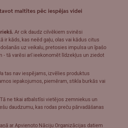
tavot maltītes pēc iespējas videi
riekš.
Ar cik daudz cilvēkiem svinēsi
ir kāds, kas neēd gaļu, olas vai kādus citus
došanās uz veikalu, pretosies impulsa un īpašo
 tā varēsi arī ieekonomēt līdzekļus un ziedot
a tas nav iespējams, izvēlies produktus
amos iepakojumos, piemēram, stikla burkās vai
Tā ne tikai atbalstīsi vietējos zemniekus un
zmešu daudzumu, kas rodas preču pārvadāšanas
kaņā ar Apvienoto Nāciju Organizācijas datiem