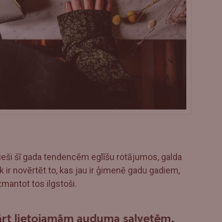
 tieši šī gada tendencēm eglīšu rotājumos, galda
 ir novērtēt to, kas jau ir ģimenē gadu gadiem,
mantot tos ilgstoši.
kārt lietojamām auduma salvetēm,