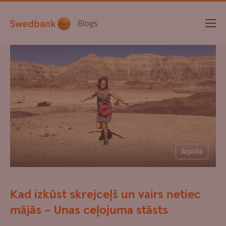
Blogs
Atpūta
Kad izkūst skrejceļš un vairs netiec
mājās – Unas ceļojuma stāsts