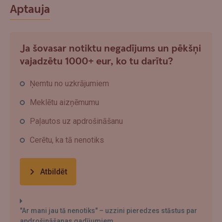
Aptauja
Ja šovasar notiktu negadījums un pēkšņi
vajadzētu 1000+ eur, ko tu darītu?
Ņemtu no uzkrājumiem
Meklētu aizņēmumu
Paļautos uz apdrošināšanu
Cerētu, ka tā nenotiks
Atbildēt
"Ar mani jau tā nenotiks" – uzzini pieredzes stāstus par
apdrošināšanas gadījumiem