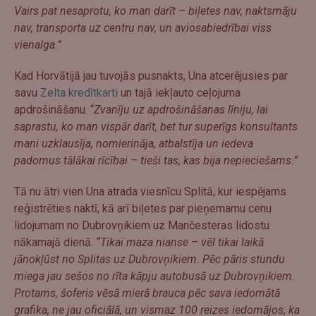
Vairs pat nesaprotu, ko man darīt – biļetes nav, naktsmāju
nav, transporta uz centru nav, un aviosabiedrībai viss
vienalga.”
Kad Horvātijā jau tuvojās pusnakts, Una atcerējusies par
savu
Zelta kredītkarti
un tajā iekļauto ceļojuma
apdrošināšanu. “
Zvanīju uz apdrošināšanas līniju, lai
saprastu, ko man vispār darīt, bet tur superīgs konsultants
mani uzklausīja, nomierināja, atbalstīja un iedeva
padomus tālākai rīcībai – tieši tas, kas bija nepieciešams.”
Tā nu ātri vien Una atrada viesnīcu Splitā, kur iespējams
reģistrēties naktī, kā arī biļetes par pieņemamu cenu
lidojumam no Dubrovņikiem uz Mančesteras lidostu
nākamajā dienā.
“Tikai maza nianse – vēl tikai laikā
jānokļūst no Splitas uz Dubrovņikiem. Pēc pāris stundu
miega jau sešos no rīta kāpju autobusā uz Dubrovņikiem.
Protams, šoferis vēsā mierā brauca pēc sava iedomātā
grafika, ne jau oficiālā, un vismaz 100 reizes iedomājos, ka