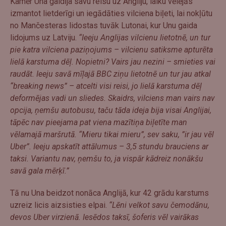
Kamēr Una gaidīja savu reisu uz Angliju, laiku vēlējās
izmantot lietderīgi un iegādāties vilciena biļeti, lai nokļūtu
no Mančesteras lidostas tuvāk Lutonai, kur Unu gaida
lidojums uz Latviju.
“Ieeju Anglijas vilcienu lietotnē, un tur
pie katra vilciena paziņojums – vilcienu satiksme apturēta
lielā karstuma dēļ. Nopietni? Vairs jau nezini – smieties vai
raudāt. Ieeju savā mīļajā BBC ziņu lietotnē un tur jau atkal
“breaking news” – atcelti visi reisi, jo lielā karstuma dēļ
deformējas vadi un sliedes. Skaidrs, vilciens man vairs nav
opcija, ņemšu autobusu, taču tāda ideja bija visai Anglijai,
tāpēc nav pieejama pat viena mazītiņa biļetīte man
vēlamajā maršrutā. “Mieru tikai mieru”, sev saku, ”ir jau vēl
Uber”. Ieeju apskatīt attālumus – 3,5 stundu brauciens ar
taksi. Variantu nav, ņemšu to, ja vispār kādreiz nonākšu
savā gala mērķī.”
Tā nu Una beidzot nonāca Anglijā, kur 42 grādu karstums
uzreiz licis aizsisties elpai.
“Lēni velkot savu čemodānu,
devos Uber virzienā. Iesēdos taksī, šoferis vēl vairākas