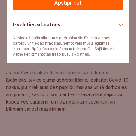
Apstiprināt
Izvēlēties sīkdatnes
Nepieciešamās sīkdatnes nodrošina šīs tīmekļa vietnes
darbību un tiek apstrādātas, ņemot vērā mūsu leģitīmās
intereses, tāpēc jūsu piekrišana netiek prasīta. Šajā tīmekļa
vietnē tiek izmantotas trešo pušu sīkdatnes.
Ja esi
Swedbank Zelta vai Platinum kredītkartes
īpašnieks, tev ceļojuma apdrošināšana, ieskaitot Covid-19
riskus, jau ir iekļauta bez papildu maksas un tā darbosies
arī ģimenei, kas ceļo kopā ar tevi – tavam laulātajam vai
kopdzīves partnerim un līdz noteiktam vecumam arī
bērniem vai pat mazbērniem.