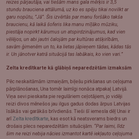
reizes pārjautāja, vai tiešām mans gala mērķis ir 3,5
stundu brauciena attālumā, uz ko es spēju tikai novilkt ar
garu nopūtu, ”Jā”. Šis izvērtās par manu foršāko takša
braucienu, kā laikā šoferis lika manu mīļāko mūziku,
piestāja nopirkt kārumus un atspirdzinājumus, kad vien
vēlējos, un abi jautri čalojām par kultūras atšķirībām,
savām ģimenēm un to, ka lietas jāpieņem tādas, kādas tās
ir. Un jānotver katrā situācijā tas labākais, ko vien vari.”
Zelta kredītkarte kā glābiņš neparedzētām izmaksām
Pēc neskaitāmām izmaiņām, biļešu pirkšanas un ceļojuma
pārplānošanas, Una tomēr laimīgi nonāca atpakaļ Latvijā.
Viņa sevi pieskaita pie regulāriem ceļotājiem, jo vidēji
reizi divos mēnešos jau ilgus gadus dodas ārpus Latvijas
īsākās vai garākās brīvdienās. Tieši šī iemesla dēļ Unai ir
arī
Zelta kredītkarte
, kas esot kā neatsverams biedrs un
drošais plecs neparedzētām situācijām.
“Par laimi, līdz
šim ne reizi nebija nācies izmantot kartē iekļauto ceļojuma