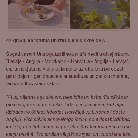
42 grādu karstums un izkusušais skrejceļš
Šogad vasarā Una bija izplānojusi trīs nedēļu atvaļinājumu
“Latvija - Anglija - Melnkalne - Horvātija - Anglija - Latvija”,
un, lai nokļūtu no viena galamērķa uz otru, bija paredzēti
gan lidojumi, gan braucieni ar autobusu un pat katamarānu,
lai pārceltos starp salām.
“Atvaļinājums bija skaists, piepildīts un katrs rīts sākās ar
piedzīvojumiem un prieku. Līdz pienāca diena, kad bija
jādodas no Splitas lidostas Horvātijā uz Lutonas lidostu
Anglijā. Viss sākās ar nevainīgo īsziņu no aviosabiedrības,
ka lidojums tiek nedaudz pārcelts. Kas tad man – iedzeršu
kafiju pilsētā. Tad atnāca vēl pāris ziņas, un izlidošana tikai