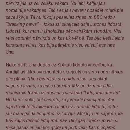
pārvirzījās uz vēl vēlāku vakaru. Nu labi, kafiju jau
nomainīja vakariņas. Taču es jau nevaru nosēdēt mierā pie
sava šķīvja. Tā nu lūkoju pasaules ziņas un BBC redzu
“breaking news” – izkususi skrejceļa daļa Lutonas lidostā.
Lidostā, kur man ir jānolaižas pēc vairākām stundām. Visi
reisi apturēti, pārvirzīti un kas tik vēl nē. Tas bija tieši lielais
karstuma vilnis, kas bija pārņēmis visu valsti,”
atminas
Una.
Neko darīt. Una dodas uz Splitas lidostu ar cerību, ka
Anglijā aši tiks saremontēts skrejceļš un viss norisināsies
pēc plāna.
“Piereģistrējos un gaidu reisu. Jau atkal
saņemu īsziņu, ka reiss pārcelts, līdz beidzot parādās
maģiskais teksts izlidošanas sarakstā “Lidojums atcelts”.
Nedaudz šoks, bet saprotu, ka jāmeklē risinājums. Aši
jāpērk biļete tuvākajam reisam uz Lutonas lidostu, jo tur
jau mani gaida lidojums uz Latviju. Meklēju un saprotu, ka
tuvākajās dienās lidojumu nav. Diezgan loģiski, jo visi šī
reisa pasažieri jau ķer, grābj un pērk visu, kas pieejams.