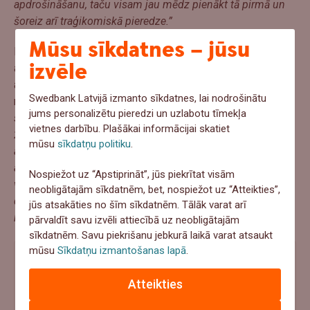
apdrošināšanu, taču visam jau mēdz pienākt tā pirmā un
šoreiz arī traģikomiskā pieredze.”
Mūsu sīkdatnes – jūsu
Pateicoties Zelta kredītkartē iekļauto ceļojumu
izvēle
apdrošināšanu, Unai tika apmaksāta nakts viesnīcā,
autobusa brauciens uz Dubrovņikiem, kā arī visi
Swedbank Latvijā izmanto sīkdatnes, lai nodrošinātu
neparedzētie takšu braucieni.
“Ticiet man – jūs negribētu
jums personalizētu pieredzi un uzlabotu tīmekļa
saskarties ar situāciju, kad par taksi Anglijā būtu jāmaksā
vietnes darbību. Plašākai informācijai skatiet
290 mārciņas! Tā kā par lidmašīnas biļetēm naudu
mūsu
sīkdatņu politiku
.
atgrieza aviosabiedrība, tad šis netika iekļauts
apdrošināšanas pieteikumā. Atgriežoties Latvijā, iesniedzu
Nospiežot uz “Apstiprināt”, jūs piekrītat visām
visus čekus, un pēc lēmuma pieņemšanas nepilnu trīs
neobligātajām sīkdatnēm, bet, nospiežot uz “Atteikties”,
dienu laikā savā kontā saņēmu apdrošināšanas atlīdzību,
jūs atsakāties no šīm sīkdatnēm. Tālāk varat arī
kas nosedza manus papildu izdevumus.
pārvaldīt savu izvēli attiecībā uz neobligātajām
sīkdatnēm. Savu piekrišanu jebkurā laikā varat atsaukt
mūsu
Sīkdatņu izmantošanas lapā
.
Atteikties