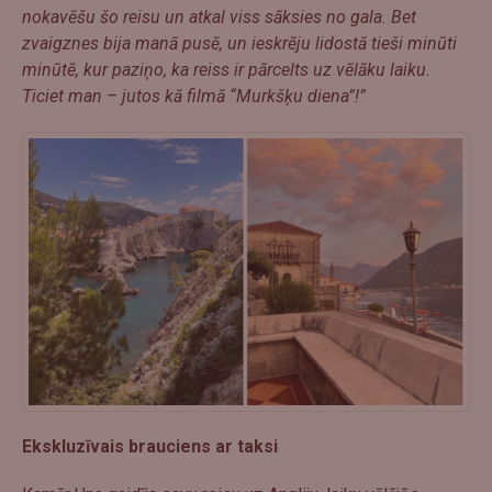
nokavēšu šo reisu un atkal viss sāksies no gala. Bet
zvaigznes bija manā pusē, un ieskrēju lidostā tieši minūti
minūtē, kur paziņo, ka reiss ir pārcelts uz vēlāku laiku.
Ticiet man – jutos kā filmā “Murkšķu diena”!”
Ekskluzīvais brauciens ar taksi