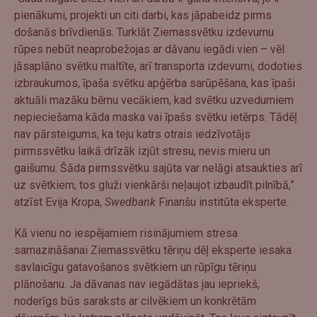
pienākumi, projekti un citi darbi, kas jāpabeidz pirms
došanās brīvdienās. Turklāt Ziemassvētku izdevumu
rūpes nebūt neaprobežojas ar dāvanu iegādi vien – vēl
jāsaplāno svētku maltīte, arī transporta izdevumi, dodoties
izbraukumos, īpaša svētku apģērba sarūpēšana, kas īpaši
aktuāli mazāku bērnu vecākiem, kad svētku uzvedumiem
nepieciešama kāda maska vai īpašs svētku ietērps. Tādēļ
nav pārsteigums, ka teju katrs otrais iedzīvotājs
pirmssvētku laikā drīzāk izjūt stresu, nevis mieru un
gaišumu. Šāda pirmssvētku sajūta var nelāgi atsaukties arī
uz svētkiem, tos gluži vienkārši neļaujot izbaudīt pilnībā,”
atzīst Evija Kropa,
Swedbank
Finanšu institūta eksperte.
Kā vienu no iespējamiem risinājumiem stresa
samazināšanai Ziemassvētku tēriņu dēļ eksperte iesaka
savlaicīgu gatavošanos svētkiem un rūpīgu tēriņu
plānošanu. Ja dāvanas nav iegādātas jau iepriekš,
noderīgs būs saraksts ar cilvēkiem un konkrētām