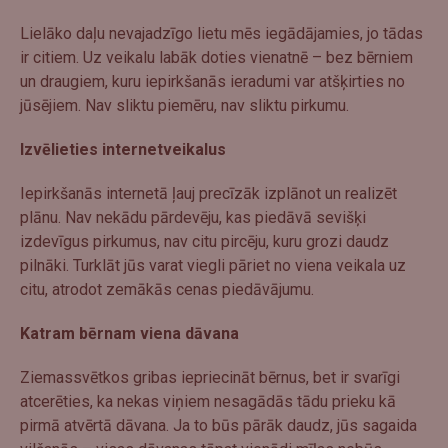
Lielāko daļu nevajadzīgo lietu mēs iegādājamies, jo tādas
ir citiem. Uz veikalu labāk doties vienatnē – bez bērniem
un draugiem, kuru iepirkšanās ieradumi var atšķirties no
jūsējiem. Nav sliktu piemēru, nav sliktu pirkumu.
Izvēlieties internetveikalus
Iepirkšanās internetā ļauj precīzāk izplānot un realizēt
plānu. Nav nekādu pārdevēju, kas piedāvā sevišķi
izdevīgus pirkumus, nav citu pircēju, kuru grozi daudz
pilnāki. Turklāt jūs varat viegli pāriet no viena veikala uz
citu, atrodot zemākās cenas piedāvājumu.
Katram bērnam viena dāvana
Ziemassvētkos gribas iepriecināt bērnus, bet ir svarīgi
atcerēties, ka nekas viņiem nesagādās tādu prieku kā
pirmā atvērtā dāvana. Ja to būs pārāk daudz, jūs sagaida