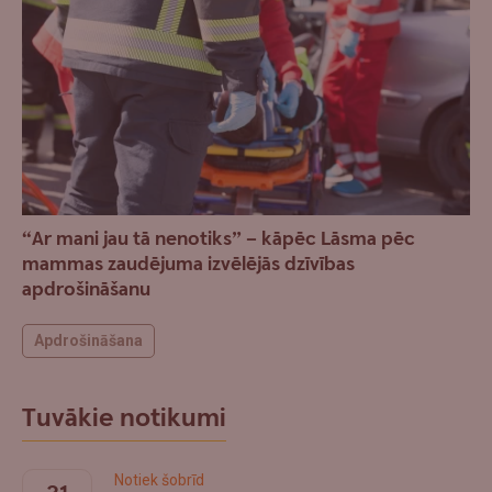
“Ar mani jau tā nenotiks” – kāpēc Lāsma pēc
mammas zaudējuma izvēlējās dzīvības
apdrošināšanu
Apdrošināšana
Tuvākie notikumi
Notiek šobrīd