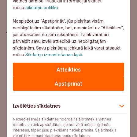
vietnes darbību. Plašākai informācijai skatiet
mūsu
sīkdatņu politiku
.
Nospiežot uz “Apstiprināt”, jūs piekrītat visām
neobligātajām sīkdatnēm, bet, nospiežot uz “Atteikties”,
Aptauja
jūs atsakāties no šīm sīkdatnēm. Tālāk varat arī
pārvaldīt savu izvēli attiecībā uz neobligātajām
sīkdatnēm. Savu piekrišanu jebkurā laikā varat atsaukt
Ja šovasar notiktu negadījums un pēkšņi
mūsu
Sīkdatņu izmantošanas lapā
.
vajadzētu 1000+ eur, ko tu darītu?
Atteikties
Ņemtu no uzkrājumiem
Apstiprināt
Meklētu aizņēmumu
Paļautos uz apdrošināšanu
Izvēlēties sīkdatnes
Cerētu, ka tā nenotiks
Nepieciešamās sīkdatnes nodrošina šīs tīmekļa vietnes
darbību un tiek apstrādātas, ņemot vērā mūsu leģitīmās
intereses, tāpēc jūsu piekrišana netiek prasīta. Šajā tīmekļa
Atbildēt
vietnē tiek izmantotas trešo pušu sīkdatnes.