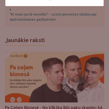
"Ar mani jau tā nenotiks" – uzzini pieredzes stāstus par
apdrošināšanas gadījumiem
Jaunākie raksti
Pa Ceļam Biznesā - No klikšķa līdz paku skapim: kā