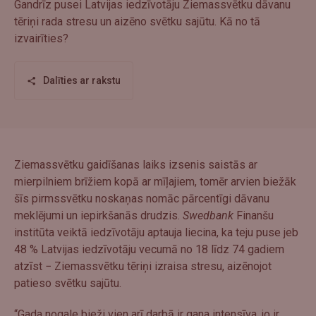
Gandrīz pusei Latvijas iedzīvotāju Ziemassvētku dāvanu
tēriņi rada stresu un aizēno svētku sajūtu. Kā no tā
izvairīties?
Dalīties ar rakstu
Ziemassvētku gaidīšanas laiks izsenis saistās ar
mierpilniem brīžiem kopā ar mīļajiem, tomēr arvien biežāk
šīs pirmssvētku noskaņas nomāc pārcentīgi dāvanu
meklējumi un iepirkšanās drudzis.
Swedbank
Finanšu
institūta veiktā iedzīvotāju aptauja liecina, ka teju puse jeb
48 % Latvijas iedzīvotāju vecumā no 18 līdz 74 gadiem
atzīst − Ziemassvētku tēriņi izraisa stresu, aizēnojot
patieso svētku sajūtu.
“Gada nogale bieži vien arī darbā ir gana intensīva, jo ir