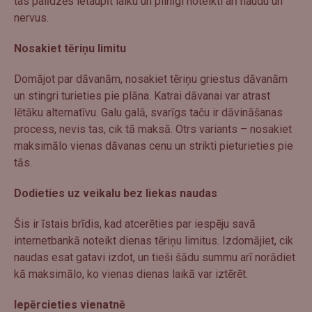
tas palīdzēs ietaupīt laiku un pilnīgi noteikti arī naudu un
nervus.
Nosakiet tēriņu limitu
Domājot par dāvanām, nosakiet tēriņu griestus dāvanām
un stingri turieties pie plāna. Katrai dāvanai var atrast
lētāku alternatīvu. Galu galā, svarīgs taču ir dāvināšanas
process, nevis tas, cik tā maksā. Otrs variants – nosakiet
maksimālo vienas dāvanas cenu un strikti pieturieties pie
tās.
Dodieties uz veikalu bez liekas naudas
Šis ir īstais brīdis, kad atcerēties par iespēju savā
internetbankā noteikt dienas tēriņu limitus. Izdomājiet, cik
naudas esat gatavi izdot, un tieši šādu summu arī norādiet
kā maksimālo, ko vienas dienas laikā var iztērēt.
Iepērcieties vienatnē