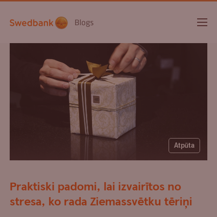
Blogs
Atpūta
Praktiski padomi, lai izvairītos no
stresa, ko rada Ziemassvētku tēriņi