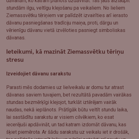
dāvanām, ko katram plānots uzdāvināt. Tas ļaus aiztaupīt
stundām ilgu, veltīgu klejošanu pa veikaliem. No lieliem
Ziemassvētku tēriņiem var palīdzēt izvairīties arī ierasto
dāvanu pasniegšanas tradīciju maiņa, proti, dārgu un
vērienīgu dāvanu vietā izvēloties pasniegt simboliskas
dāvanas.
Ieteikumi, kā mazināt Ziemassvētku tēriņu
stresu
Izveidojiet dāvanu sarakstu
Parasti mēs dodamies uz lielveikalu ar domu tur atrast
dāvanas saviem tuvajiem, bet rezultātā pavadām vairākas
stundas bezmērķīgi klejojot, turklāt iztērējam vairāk
naudas, nekā ieplānots. Prātīgāk būtu veltīt stundu laika,
lai sastādītu sarakstu ar visiem cilvēkiem, ko esat
iecerējuši apdāvināt, un tad katram izdomāt dāvanu, kas
šķiet piemērota. Ar šādu sarakstu uz veikalu iet ir drošāk,