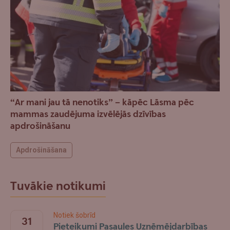
“Ar mani jau tā nenotiks” – kāpēc Lāsma pēc
mammas zaudējuma izvēlējās dzīvības
apdrošināšanu
Apdrošināšana
Tuvākie notikumi
Notiek šobrīd
31
Pieteikumi Pasaules Uzņēmējdarbības