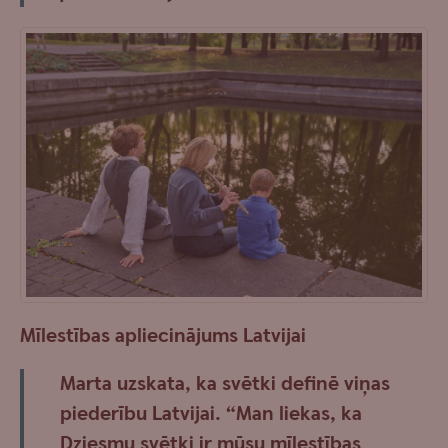
Mīlestības apliecinājums Latvijai
Marta uzskata, ka svētki definē viņas
piederību Latvijai. “Man liekas, ka
Dziesmu svētki ir mūsu mīlestības