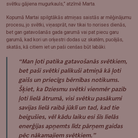
svētku gājiena mugurkauls,” atzīmē Marta.
Kopumā Martai spilgtākās atmiņas saistās ar mēģinājumu
procesu, jo svētki, viņasprāt, nav tikai to norises dienās,
bet gan gatavošanās gada garumā vai pat piecu garu
garumā, kad kori un orķestri dodas uz skatēm, pucējās,
skatās, kā citiem iet un paši cenšas būt labāki.
“Man ļoti patika gatavošanās svētkiem,
bet paši svētki palikuši atmiņā kā ļoti
gaišs un priecīgs bērnības notikums.
Šķiet, ka Dziesmu svētki vienmēr pazib
ļoti lielā ātrumā, visi svētku pasākumi
savijas lielā raibā jūklī un tad, kad tie
beigušies, vēl kādu laiku esi šīs lielās
enerģijas apņemts līdz pārņem gaidas
pēc nākamajiem svētkiem.”