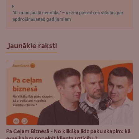
"Ar mani jau tā nenotiks" – uzzini pieredzes stāstus par
apdrošināšanas gadījumiem
Jaunākie raksti
Pa Ceļam Biznesā - No klikšķa līdz paku skapim: kā
e-veikalam nopelnīt klienta uzticību?