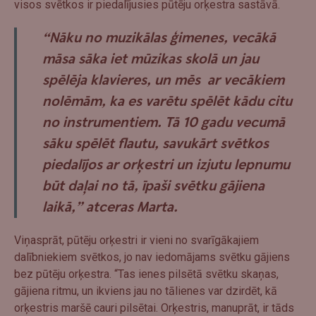
visos svētkos ir piedalījusies pūtēju orķestra sastāvā.
“Nāku no muzikālas ģimenes, vecākā
māsa sāka iet mūzikas skolā un jau
spēlēja klavieres, un mēs ar vecākiem
nolēmām, ka es varētu spēlēt kādu citu
no instrumentiem. Tā 10 gadu vecumā
sāku spēlēt flautu, savukārt svētkos
piedalījos ar orķestri un izjutu lepnumu
būt daļai no tā, īpaši svētku gājiena
laikā,” atceras Marta.
Viņasprāt, pūtēju orķestri ir vieni no svarīgākajiem
dalībniekiem svētkos, jo nav iedomājams svētku gājiens
bez pūtēju orķestra. “Tas ienes pilsētā svētku skaņas,
gājiena ritmu, un ikviens jau no tālienes var dzirdēt, kā
orķestris maršē cauri pilsētai. Orķestris, manuprāt, ir tāds