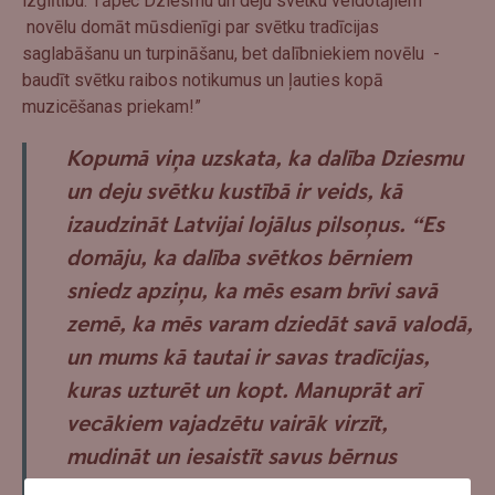
izglītību. Tāpēc Dziesmu un deju svētku veidotājiem
novēlu domāt mūsdienīgi par svētku tradīcijas
saglabāšanu un turpināšanu, bet dalībniekiem novēlu -
baudīt svētku raibos notikumus un ļauties kopā
muzicēšanas priekam!”
Kopumā viņa uzskata, ka dalība Dziesmu
un deju svētku kustībā ir veids, kā
izaudzināt Latvijai lojālus pilsoņus. “Es
domāju, ka dalība svētkos bērniem
sniedz apziņu, ka mēs esam brīvi savā
zemē, ka mēs varam dziedāt savā valodā,
un mums kā tautai ir savas tradīcijas,
kuras uzturēt un kopt. Manuprāt arī
vecākiem vajadzētu vairāk virzīt,
mudināt un iesaistīt savus bērnus
Dziesmu svētku tradīcijā, lai jaunā