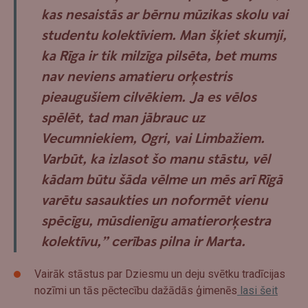
kas nesaistās ar bērnu mūzikas skolu vai
studentu kolektīviem. Man šķiet skumji,
ka Rīga ir tik milzīga pilsēta, bet mums
nav neviens amatieru orķestris
pieaugušiem cilvēkiem. Ja es vēlos
spēlēt, tad man jābrauc uz
Vecumniekiem, Ogri, vai Limbažiem.
Varbūt, ka izlasot šo manu stāstu, vēl
kādam būtu šāda vēlme un mēs arī Rīgā
varētu sasaukties un noformēt vienu
spēcīgu, mūsdienīgu amatierorķestra
kolektīvu,” cerības pilna ir Marta.
Vairāk stāstus par Dziesmu un deju svētku tradīcijas
nozīmi un tās pēctecību dažādās ģimenēs
lasi šeit