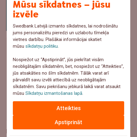
Mūsu sīkdatnes – jūsu
paaudze jau no agra vecuma tajā
izvēle
dzīvojas, spurojas, un iet uz priekšu,
gūstot piederības sajūtu Latvijai.”
Swedbank Latvijā izmanto sīkdatnes, lai nodrošinātu
jums personalizētu pieredzi un uzlabotu tīmekļa
vietnes darbību. Plašākai informācijai skatiet
mūsu
sīkdatņu politiku
.
Nospiežot uz “Apstiprināt”, jūs piekrītat visām
neobligātajām sīkdatnēm, bet, nospiežot uz “Atteikties”,
jūs atsakāties no šīm sīkdatnēm. Tālāk varat arī
pārvaldīt savu izvēli attiecībā uz neobligātajām
sīkdatnēm. Savu piekrišanu jebkurā laikā varat atsaukt
mūsu
Sīkdatņu izmantošanas lapā
.
Atteikties
Apstiprināt
Rīgai vajag savu amatieru pūtēju orķestri!