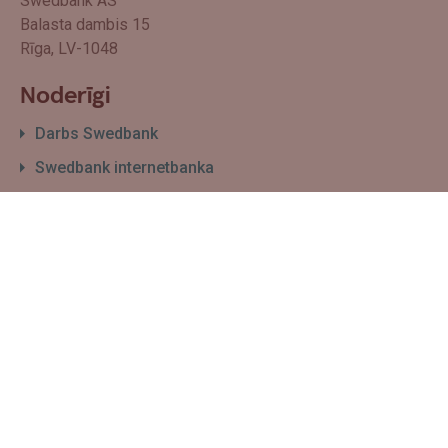
Swedbank AS
Balasta dambis 15
Rīga, LV-1048
Noderīgi
Darbs Swedbank
Swedbank internetbanka
Filiāļu un bankomātu karte
Par Swedbank
Sīkdatņu izmantošanas politika
Biznesam
Maksājumu pieņemšana
E-komercijas risinājumi
Finansēšanas ceļvedis