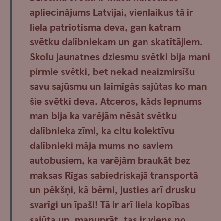
apliecinājums Latvijai, vienlaikus tā ir
liela patriotisma deva, gan katram
svētku dalībniekam un gan skatītājiem.
Skolu jaunatnes dziesmu svētki bija mani
pirmie svētki, bet nekad neaizmirsīšu
savu sajūsmu un laimīgās sajūtas ko man
šie svētki deva. Atceros, kāds lepnums
man bija ka varējām nēsāt svētku
dalībnieka zīmi, ka citu kolektīvu
dalībnieki māja mums no saviem
autobusiem, ka varējām braukāt bez
maksas Rīgas sabiedriskajā transportā
un pēkšņi, kā bērni, justies arī drusku
svarīgi un īpaši! Tā ir arī liela kopības
sajūta un, manuprāt, tas ir viens no