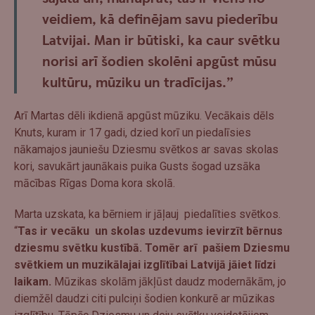
veidiem, kā definējam savu piederību
Latvijai. Man ir būtiski, ka caur svētku
norisi arī šodien skolēni apgūst mūsu
kultūru, mūziku un tradīcijas.”
Arī Martas dēli ikdienā apgūst mūziku. Vecākais dēls
Knuts, kuram ir 17 gadi, dzied korī un piedalīsies
nākamajos jauniešu Dziesmu svētkos ar savas skolas
kori, savukārt jaunākais puika Gusts šogad uzsāka
mācības Rīgas Doma kora skolā.
Marta uzskata, ka bērniem ir jāļauj piedalīties svētkos.
“
Tas ir vecāku un skolas uzdevums ievirzīt bērnus
dziesmu svētku kustībā. Tomēr arī pašiem Dziesmu
svētkiem un muzikālajai izglītībai Latvijā jāiet līdzi
laikam.
Mūzikas skolām jākļūst daudz modernākām, jo
diemžēl daudzi citi pulciņi šodien konkurē ar mūzikas