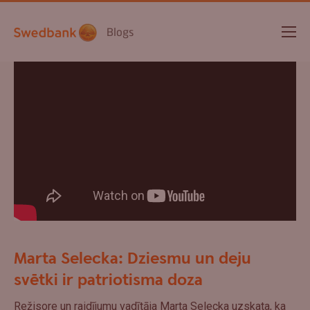
Blogs
Marta Selecka: Dziesmu un deju
svētki ir patriotisma doza
Režisore un raidījumu vadītāja Marta Selecka uzskata, ka