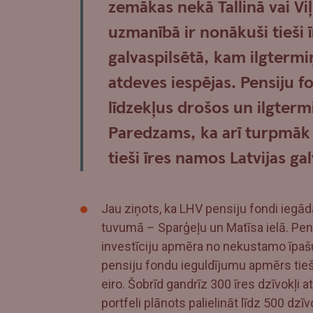
zemākas nekā Tallinā vai Vi
uzmanībā ir nonākuši tieši 
galvaspilsētā, kam ilgtermi
atdeves iespējas. Pensiju fo
līdzekļus drošos un ilgterm
Paredzams, ka arī turpmāk 
tieši īres namos Latvijas ga
Jau ziņots, ka LHV pensiju fondi iegā
tuvumā – Sparģeļu un Matīsa ielā. Pen
investīciju apmēra no nekustamo īpašu
pensiju fondu ieguldījumu apmērs ti
eiro. Šobrīd gandrīz 300 īres dzīvokļi at
portfeli plānots palielināt līdz 500 dzī