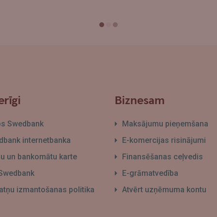
rīgi
Biznesam
bs Swedbank
Maksājumu pieņemšana
bank internetbanka
E-komercijas risinājumi
āļu un bankomātu karte
Finansēšanas ceļvedis
 Swedbank
E-grāmatvedība
atņu izmantošanas politika
Atvērt uzņēmuma kontu