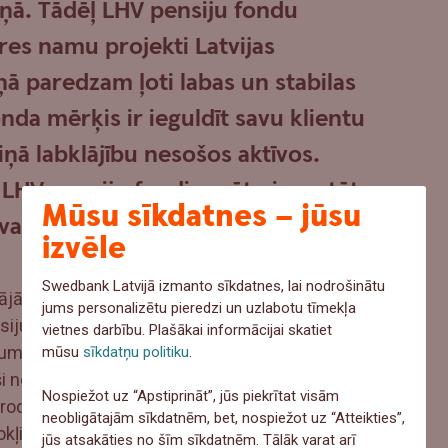
ļņā. Tādēļ LHV pensiju fondu
īres namu projekti Latvijas
ņā paredzam ļoti labas un stabilas
nda mērķis ir ieguldīt savu klientu
iņā labklājību nesošos aktīvos.
LHV pensiju fondi varētu investēt
Mūsu sīkdatnes – jūsu
lvaspilsētā.”
izvēle
Swedbank Latvijā izmanto sīkdatnes, lai nodrošinātu
dājās 5 īres namus ar 109 dzīvokļiem Rīgas centra
jums personalizētu pieredzi un uzlabotu tīmekļa
siju fonda plāns ir apmēram ceturto daļu
vietnes darbību. Plašākai informācijai skatiet
mu portfeļa novirzīt tieši Rīgā. Kopējais LHV
mūsu
sīkdatņu politiku
.
eši nekustamajos īpašumos mērāms 85 miljonos
Nospiežot uz “Apstiprināt”, jūs piekrītat visām
rodas Tallinā, savukārt Rīgā ar laiku īres dzīvokļu
neobligātajām sīkdatnēm, bet, nospiežot uz “Atteikties”,
vokļiem.
jūs atsakāties no šīm sīkdatnēm. Tālāk varat arī