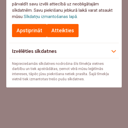
pārvaldīt savu izvēli attiecībā uz neobligātajām
sīkdatnēm. Savu piekrišanu jebkurā laikā varat atsaukt
mūsu
Sīkdatņu izmantošanas lapā
.
Apstiprināt
Atteikties
Izvēlēties sīkdatnes
Nepieciešamās sīkdatnes nodrošina šīs tīmekļa vietnes
darbību un tiek apstrādātas, ņemot vērā mūsu leģitīmās
intereses, tāpēc jūsu piekrišana netiek prasīta. Šajā tīmekļa
vietnē tiek izmantotas trešo pušu sīkdatnes.