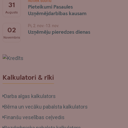
Notiek šobrīd
31
Pieteikumi Pasaules
Uzņēmējdarbības kausam
Augusts
Pi, 2. nov.-13. nov.
02
Uzņēmēju pieredzes dienas
Novembris
Swedbank
Kalkulatori & rīki
Darba algas kalkulators
Bērna un vecāku pabalsta kalkulators
Finanšu veselības ceļvedis
Bezdarbnieka pabalsta kalkulators