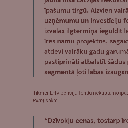
jauna niša Latvijas nekust
īpašumu tirgū. Aizvien vair
uzņēmumu un investīciju 
izvēlas ilgtermiņā ieguldīt l
īres namu projektos, sagaid
atdevi vairāku gadu garumā
pastiprināti atbalstīt šādu
segmentā ļoti labas izaugs
Tikmēr LHV pensiju fondu nekustamo īpaš
Riim
) saka:
“Dzīvokļu cenas, tostarp īr