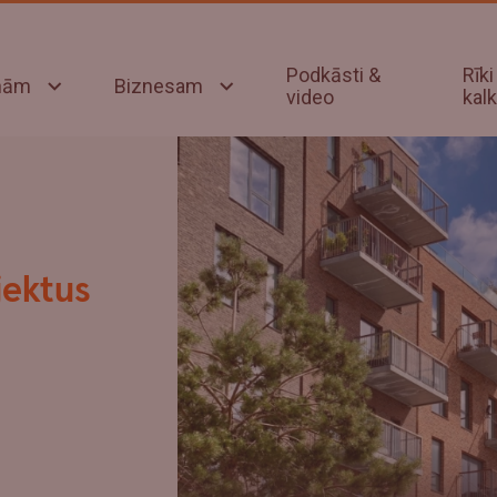
Podkāsti &
Rīki
onām
Biznesam
video
kalk
jektus