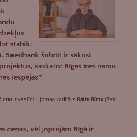
amo
āk
fondu
īdzekļus
ot stabilu
. Swedbank šobrīd ir sākusi
s projektus, saskatot Rīgas īres namu
mes iespējas”.
umu investīciju jomas vadītājs
Raits Rīms
(
Rait
es cenas, vēl joprojām Rīgā ir