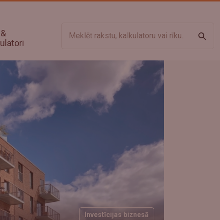
 &
Meklē
ulatori
Investīcijas biznesā