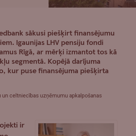
wedbank sākusi piešķirt finansējumu
tiem. Igaunijas LHV pensiju fondi
amus Rīgā, ar mērķi izmantot tos kā
vokļu segmentā. Kopējā darījuma
o, kur puse finansējuma piešķirta
 un celtniecības uzņēmumu apkalpošanas
ojekti ir