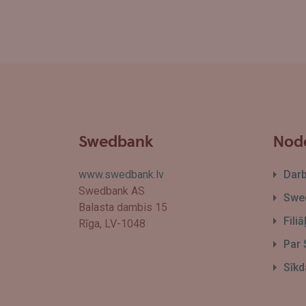
Swedbank
Node
www.swedbank.lv
Dar
Swedbank AS
Swed
Balasta dambis 15
Fili
Rīga, LV-1048
Par
Sīkd