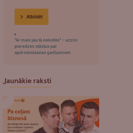
Atbildēt
"Ar mani jau tā nenotiks" – uzzini
pieredzes stāstus par
apdrošināšanas gadījumiem
Jaunākie raksti