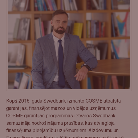
Kopš 2016. gada Swedbank izmanto COSME atbalsta
garantijas, finansējot mazos un vidējos uzņēmumus.
COSME garantijas programmas ietvaros Swedbank
samazināja nodrošinājuma prasības, kas atviegloja
finansējuma pieejamību uzņēmumiem. Aizdevumu un
līzinga līgumi noslēgti ar 626 uzņēmumiem vairāk nekā