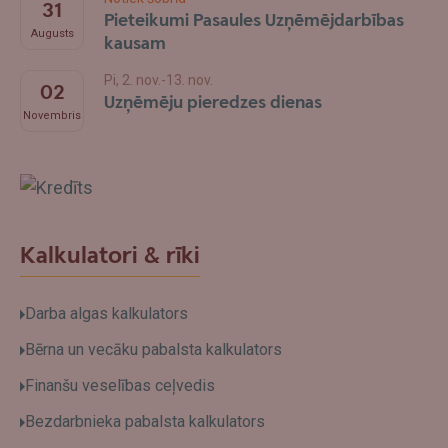
31
Pieteikumi Pasaules Uzņēmējdarbības
Augusts
kausam
Pi, 2. nov.-13. nov.
02
Uzņēmēju pieredzes dienas
Novembris
Swedbank
Kalkulatori & rīki
Darba algas kalkulators
Bērna un vecāku pabalsta kalkulators
Finanšu veselības ceļvedis
Bezdarbnieka pabalsta kalkulators