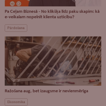
Pa Ceļam Biznesā - No klikšķa līdz paku skapim: kā
e-veikalam nopelnīt klienta uzticību?
Pārdošana
Ražošana aug, bet izaugsme ir nevienmērīga
Ekonomika