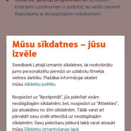
kritērijiem uzņēmumam ir jāatbilst, lai varētu saņemt
finansējumu ar atvieglotajiem noteikumiem
.
Mūsu sīkdatnes – jūsu
Aptauja
izvēle
Swedbank Latvijā izmanto sīkdatnes, lai nodrošinātu
Ja šovasar notiktu negadījums un pēkšņi
jums personalizētu pieredzi un uzlabotu tīmekļa
vajadzētu 1000+ eur, ko tu darītu?
vietnes darbību. Plašākai informācijai skatiet
mūsu
sīkdatņu politiku
.
Ņemtu no uzkrājumiem
Nospiežot uz “Apstiprināt”, jūs piekrītat visām
Meklētu aizņēmumu
neobligātajām sīkdatnēm, bet, nospiežot uz “Atteikties”,
jūs atsakāties no šīm sīkdatnēm. Tālāk varat arī
Paļautos uz apdrošināšanu
pārvaldīt savu izvēli attiecībā uz neobligātajām
Cerētu, ka tā nenotiks
sīkdatnēm. Savu piekrišanu jebkurā laikā varat atsaukt
mūsu
Sīkdatņu izmantošanas lapā
.