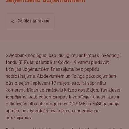
saņemšanu uzņēmumiem
Dalīties ar rakstu
Swedbank noslēgusi papildu līgumu ar Eiropas Investīciju
fondu (EIF), lai saistībā ar Covid-19 varētu piedāvāt
Latvijas uzņēmumiem finansējumu bez papildu
nodrošinājuma. Aizdevumiem un līzinga pakalpojumiem
būs pieejami aptuveni 17 miljoni eiro, lai stiprinātu
komercdarbības veicināšanu krīzes apstākļos. Tas kļuvis
iespējams, pateicoties Eiropas Investīciju Fondam, kas ir
palielinājis atbalsta programmu COSME un EaSI garantiju
apmēru un atvieglojis finansējuma saņemšanas
nosacījumus.