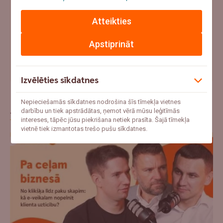
Atbildēt
Atteikties
Apstiprināt
"Ar mani jau tā nenotiks" – uzzini pieredzes stāstus par
apdrošināšanas gadījumiem
Izvēlēties sīkdatnes
Nepieciešamās sīkdatnes nodrošina šīs tīmekļa vietnes
Jaunākie raksti
darbību un tiek apstrādātas, ņemot vērā mūsu leģitīmās
intereses, tāpēc jūsu piekrišana netiek prasīta. Šajā tīmekļa
vietnē tiek izmantotas trešo pušu sīkdatnes.