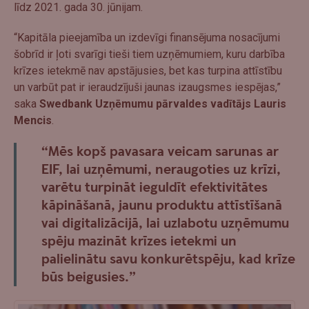
līdz 2021. gada 30. jūnijam.
“Kapitāla pieejamība un izdevīgi finansējuma nosacījumi
šobrīd ir ļoti svarīgi tieši tiem uzņēmumiem, kuru darbība
krīzes ietekmē nav apstājusies, bet kas turpina attīstību
un varbūt pat ir ieraudzījuši jaunas izaugsmes iespējas,”
saka
Swedbank Uzņēmumu pārvaldes vadītājs Lauris
Mencis
.
“Mēs kopš pavasara veicam sarunas ar
EIF, lai uzņēmumi, neraugoties uz krīzi,
varētu turpināt ieguldīt efektivitātes
kāpināšanā, jaunu produktu attīstīšanā
vai digitalizācijā, lai uzlabotu uzņēmumu
spēju mazināt krīzes ietekmi un
palielinātu savu konkurētspēju, kad krīze
būs beigusies.”