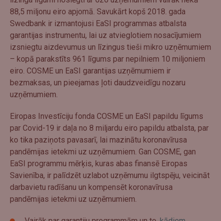
88,5 miljonu eiro apjomā. Savukārt kopš 2018. gada
Swedbank ir izmantojusi EaSI programmas atbalsta
garantijas instrumentu, lai uz atvieglotiem nosacījumiem
izsniegtu aizdevumus un līzingus tieši mikro uzņēmumiem
– kopā parakstīts 961 līgums par nepilniem 10 miljoniem
eiro. COSME un EaSI garantijas uzņēmumiem ir
bezmaksas, un pieejamas ļoti daudzveidīgu nozaru
uzņēmumiem.
Eiropas Investīciju fonda COSME un EaSI papildu līgums
par Covid-19 ir daļa no 8 miljardu eiro papildu atbalsta, par
ko tika paziņots pavasarī, lai mazinātu koronavīrusa
pandēmijas ietekmi uz uzņēmumiem. Gan COSME, gan
EaSI programmu mērķis, kuras abas finansē Eiropas
Savienība, ir palīdzēt uzlabot uzņēmumu ilgtspēju, veicināt
darbavietu radīšanu un kompensēt koronavīrusa
pandēmijas ietekmi uz uzņēmumiem.
Vairāk par garantiju programmām un to,
kādiem