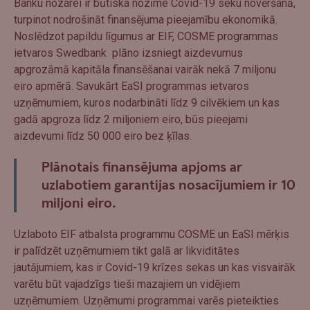
Banku nozarei ir būtiska nozīme Covid-19 seku novēršanā,
turpinot nodrošināt finansējuma pieejamību ekonomikā.
Noslēdzot papildu līgumus ar EIF, COSME programmas
ietvaros Swedbank plāno izsniegt aizdevumus
apgrozāmā kapitāla finansēšanai vairāk nekā 7 miljonu
eiro apmērā. Savukārt EaSI programmas ietvaros
uzņēmumiem, kuros nodarbināti līdz 9 cilvēkiem un kas
gadā apgroza līdz 2 miljoniem eiro, būs pieejami
aizdevumi līdz 50 000 eiro bez ķīlas.
Plānotais finansējuma apjoms ar
uzlabotiem garantijas nosacījumiem ir 10
miljoni eiro.
Uzlaboto EIF atbalsta programmu COSME un EaSI mērķis
ir palīdzēt uzņēmumiem tikt galā ar likviditātes
jautājumiem, kas ir Covid-19 krīzes sekas un kas visvairāk
varētu būt vajadzīgs tieši mazajiem un vidējiem
uzņēmumiem. Uzņēmumi programmai varēs pieteikties