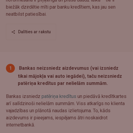
biežāk dzirdētie mīti par banku kredītiem, kas jau sen
neatbilst patiesībai.
Dalīties ar rakstu
Bankas neizsniedz aizdevumus (vai izsniedz
tikai mājokļa vai auto iegādei), taču neizsniedz
patēriņa kredītus par nelielām summām.
Bankas izsniedz
patēriņa kredītus
un piedāvā kredītkartes
arī salīdzinoši nelielām summām. Viss atkarīgs no klienta
vajadzības un plānotā naudas izlietojuma. To, kāds
aizdevums ir pieejams, iespējams ātri noskaidrot
internetbankā.