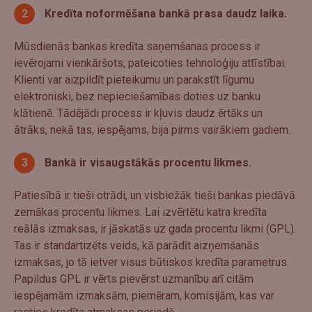
Kredīta noformēšana bankā prasa daudz laika.
Mūsdienās bankas kredīta saņemšanas process ir
ievērojami vienkāršots, pateicoties tehnoloģiju attīstībai.
Klienti var aizpildīt pieteikumu un parakstīt līgumu
elektroniski, bez nepieciešamības doties uz banku
klātienē. Tādējādi process ir kļuvis daudz ērtāks un
ātrāks, nekā tas, iespējams, bija pirms vairākiem gadiem.
Bankā ir visaugstākās procentu likmes.
Patiesībā ir tieši otrādi, un visbiežāk tieši bankas piedāvā
zemākas procentu likmes. Lai izvērtētu katra kredīta
reālās izmaksas, ir jāskatās uz gada procentu likmi (GPL).
Tas ir standartizēts veids, kā parādīt aizņemšanās
izmaksas, jo tā ietver visus būtiskos kredīta parametrus.
Papildus GPL ir vērts pievērst uzmanību arī citām
iespējamām izmaksām, piemēram, komisijām, kas var