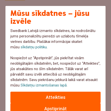
Mūsu sīkdatnes – jūsu
Ja šovasar notiktu negadījums un pēkšņi
izvēle
vajadzētu 1000+ eur, ko tu darītu?
Swedbank Latvijā izmanto sīkdatnes, lai nodrošinātu
Ņemtu no uzkrājumiem
jums personalizētu pieredzi un uzlabotu tīmekļa
vietnes darbību. Plašākai informācijai skatiet
Meklētu aizņēmumu
mūsu
sīkdatņu politiku
.
Paļautos uz apdrošināšanu
Nospiežot uz “Apstiprināt”, jūs piekrītat visām
Cerētu, ka tā nenotiks
neobligātajām sīkdatnēm, bet, nospiežot uz “Atteikties”,
jūs atsakāties no šīm sīkdatnēm. Tālāk varat arī
pārvaldīt savu izvēli attiecībā uz neobligātajām
Atbildēt
sīkdatnēm. Savu piekrišanu jebkurā laikā varat atsaukt
mūsu
Sīkdatņu izmantošanas lapā
.
"Ar mani jau tā nenotiks" – uzzini pieredzes stāstus par
Atteikties
apdrošināšanas gadījumiem
Apstiprināt