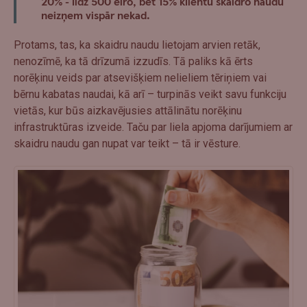
20% ‒ līdz 500 eiro, bet 15% klientu skaidro naudu
neizņem vispār nekad.
Protams, tas, ka skaidru naudu lietojam arvien retāk,
nenozīmē, ka tā drīzumā izzudīs. Tā paliks kā ērts
norēķinu veids par atsevišķiem nelieliem tēriņiem vai
bērnu kabatas naudai, kā arī – turpinās veikt savu funkciju
vietās, kur būs aizkavējusies attālinātu norēķinu
infrastruktūras izveide. Taču par liela apjoma darījumiem ar
skaidru naudu gan nupat var teikt – tā ir vēsture.