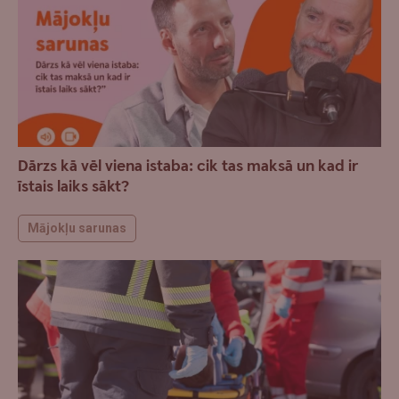
Dārzs kā vēl viena istaba: cik tas maksā un kad ir
īstais laiks sākt?
Mājokļu sarunas