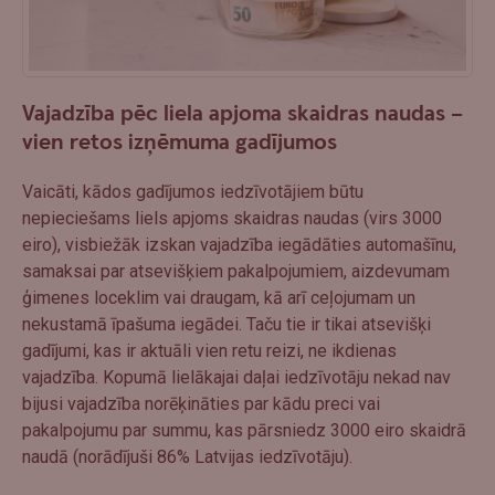
Vajadzība pēc liela apjoma skaidras naudas –
vien retos izņēmuma gadījumos
Vaicāti, kādos gadījumos iedzīvotājiem būtu
nepieciešams liels apjoms skaidras naudas (virs 3000
eiro), visbiežāk izskan vajadzība iegādāties automašīnu,
samaksai par atsevišķiem pakalpojumiem, aizdevumam
ģimenes loceklim vai draugam, kā arī ceļojumam un
nekustamā īpašuma iegādei. Taču tie ir tikai atsevišķi
gadījumi, kas ir aktuāli vien retu reizi, ne ikdienas
vajadzība. Kopumā lielākajai daļai iedzīvotāju nekad nav
bijusi vajadzība norēķināties par kādu preci vai
pakalpojumu par summu, kas pārsniedz 3000 eiro skaidrā
naudā (norādījuši 86% Latvijas iedzīvotāju).