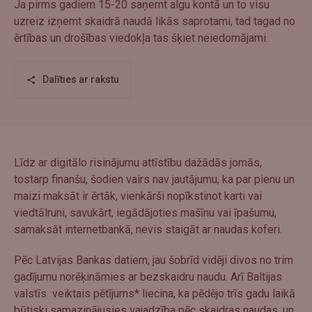
Ja pirms gadiem 15-20 saņemt algu kontā un to visu
uzreiz izņemt skaidrā naudā likās saprotami, tad tagad no
ērtības un drošības viedokļa tas šķiet neiedomājami.
Dalīties ar rakstu
Līdz ar digitālo risinājumu attīstību dažādās jomās,
tostarp finanšu, šodien vairs nav jautājumu, ka par pienu un
maizi maksāt ir ērtāk, vienkārši nopīkstinot karti vai
viedtālruni, savukārt, iegādājoties mašīnu vai īpašumu,
samaksāt internetbankā, nevis staigāt ar naudas koferi.
Pēc Latvijas Bankas datiem, jau šobrīd vidēji divos no trim
gadījumu norēķināmies ar bezskaidru naudu. Arī Baltijas
valstīs veiktais pētījums* liecina, ka pēdējo trīs gadu laikā
būtiski samazinājusies vajadzība pēc skaidras naudas, un