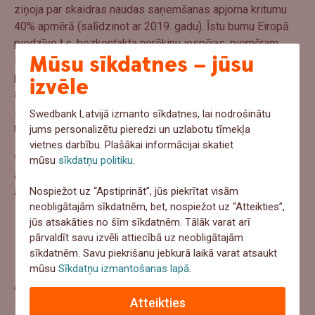
ziņoja par skaidras naudas saņemšanas apjoma kritumu
40% apmērā (salīdzinot ar 2019. gadu). Īstu bumu Eiropā
piedzīvo t.s. bezkontakta norēķinu iespējas, piemēram,
Mūsu sīkdatnes – jūsu
Latvijā gada laikā
bezkontakta norēķinu
izmantotāju skaits
pieaudzis no 44% līdz 61% (Latvijas Bankas dati). Šobrīd
izvēle
ar lielu pārliecību var teikt, ka pēcpandēmijas apstākļos
saglabāsies gan paradumi iepirkties internetā, gan
Swedbank Latvijā izmanto sīkdatnes, lai nodrošinātu
norēķināties ar bezkontakta karti vai viedtālruni.
jums personalizētu pieredzi un uzlabotu tīmekļa
vietnes darbību. Plašākai informācijai skatiet
* Pēc Swedbank pasūtīja Baltijas valstu iedzīvotāju
mūsu
sīkdatņu politiku
.
aptauja veikta sadarbībā ar SKDS 2021. gada aprīlī,
Nospiežot uz “Apstiprināt”, jūs piekrītat visām
aptaujājot 1000 respondentu katrā no valstīm vecumā no
neobligātajām sīkdatnēm, bet, nospiežot uz “Atteikties”,
18 līdz 75 gadiem.
jūs atsakāties no šīm sīkdatnēm. Tālāk varat arī
pārvaldīt savu izvēli attiecībā uz neobligātajām
sīkdatnēm. Savu piekrišanu jebkurā laikā varat atsaukt
mūsu
Sīkdatņu izmantošanas lapā
.
Aptauja
Atteikties