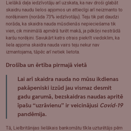
Lielākā daļa iedzīvotāju arī uzskata, ka nav droši glabāt
skaidru naudu lielos apjomos un attiecīgi arī neizmanto to
norēķiniem (norāda 73% iedzīvotāju). Teju tik pat daudzi
norāda, ka skaidra nauda mūsdienās nepieciešama tik
vien, cik minimālā apmērā turēt makā, ja pēkšņi nestrādā
karšu norēķini. Savukārt katrs otrais piekrīt viedoklim, ka
liela apjoma skaidra nauda vairs teju nekur nav
izmantojama, tāpēc arī netiek lietota.
Drošība un ērtība pirmajā vietā
Lai arī skaidra nauda no mūsu ikdienas
pakāpeniski izzūd jau vismaz desmit
gadu garumā, bezskaidras naudas apritē
īpašu “uzrāvienu” ir veicinājusi
Covid-19
pandēmija.
Tā, Lielbritānijas lielākais bankomātu tīkla uzturētājs pērn