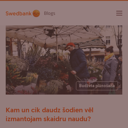
Blogs
Budžeta plānošana
Kam un cik daudz šodien vēl
izmantojam skaidru naudu?