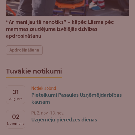
“Ar mani jau tā nenotiks” – kāpēc Lāsma pēc
mammas zaudējuma izvēlējās dzīvības
apdrošināšanu
Apdrošināšana
Tuvākie notikumi
Notiek šobrīd
31
Pieteikumi Pasaules Uzņēmējdarbības
Augusts
kausam
Pi, 2. nov.-13. nov.
02
Uzņēmēju pieredzes dienas
Novembris