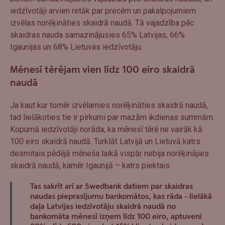
iedzīvotāji arvien retāk par precēm un pakalpojumiem
izvēlas norēķināties skaidrā naudā. Tā vajadzība pēc
skaidras nauda samazinājusies 65% Latvijas, 66%
Igaunijas un 68% Lietuvas iedzīvotāju.
Mēnesī tērējam vien līdz 100 eiro skaidrā
naudā
Ja kaut kur tomēr izvēlamies norēķināties skaidrā naudā,
tad lielākoties tie ir pirkumi par mazām ikdienas summām.
Kopumā iedzīvotāji norāda, ka mēnesī tērē ne vairāk kā
100 eiro skaidrā naudā. Turklāt Latvijā un Lietuvā katrs
desmitais pēdējā mēneša laikā vispār nebija norēķinājies
skaidrā naudā, kamēr Igaunijā – katrs piektais.
Tas sakrīt arī ar Swedbank datiem par skaidras
naudas pieprasījumu bankomātos, kas rāda - lielākā
daļa Latvijas iedzīvotāju skaidrā naudā no
bankomāta mēnesī izņem līdz 100 eiro, aptuveni