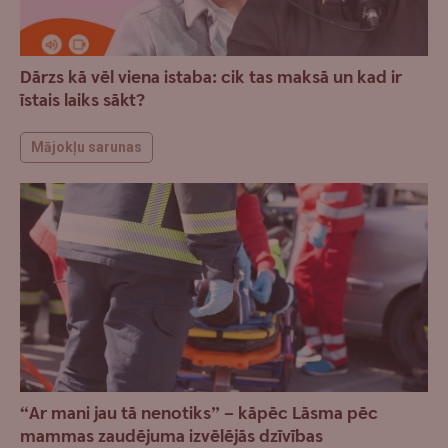
Dārzs kā vēl viena istaba: cik tas maksā un kad ir
īstais laiks sākt?
Mājokļu sarunas
“Ar mani jau tā nenotiks” – kāpēc Lāsma pēc
mammas zaudējuma izvēlējās dzīvības