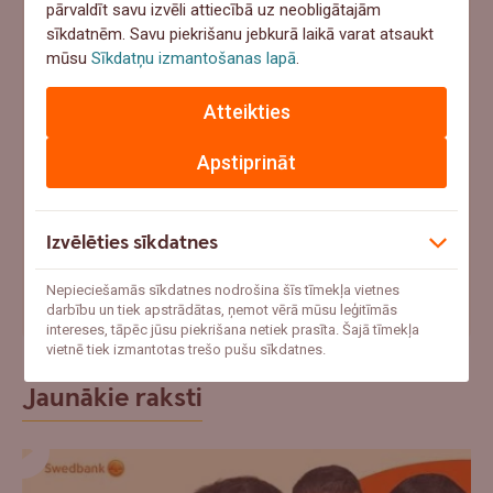
pārvaldīt savu izvēli attiecībā uz neobligātajām
sīkdatnēm. Savu piekrišanu jebkurā laikā varat atsaukt
Meklētu aizņēmumu
mūsu
Sīkdatņu izmantošanas lapā
.
Paļautos uz apdrošināšanu
Atteikties
Cerētu, ka tā nenotiks
Apstiprināt
Atbildēt
Izvēlēties sīkdatnes
"Ar mani jau tā nenotiks" – uzzini pieredzes stāstus par
Nepieciešamās sīkdatnes nodrošina šīs tīmekļa vietnes
apdrošināšanas gadījumiem
darbību un tiek apstrādātas, ņemot vērā mūsu leģitīmās
intereses, tāpēc jūsu piekrišana netiek prasīta. Šajā tīmekļa
vietnē tiek izmantotas trešo pušu sīkdatnes.
Jaunākie raksti