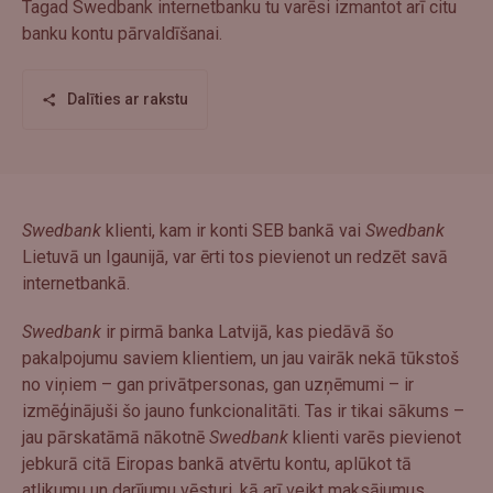
Tagad Swedbank internetbanku tu varēsi izmantot arī citu
banku kontu pārvaldīšanai.
Dalīties ar rakstu
Swedbank
klienti, kam ir konti SEB bankā vai
Swedbank
Lietuvā un Igaunijā, var ērti tos pievienot un redzēt savā
internetbankā.
Swedbank
ir pirmā banka Latvijā, kas piedāvā šo
pakalpojumu saviem klientiem, un jau vairāk nekā tūkstoš
no viņiem – gan privātpersonas, gan uzņēmumi – ir
izmēģinājuši šo jauno funkcionalitāti. Tas ir tikai sākums –
jau pārskatāmā nākotnē
Swedbank
klienti varēs pievienot
jebkurā citā Eiropas bankā atvērtu kontu, aplūkot tā
atlikumu un darījumu vēsturi, kā arī veikt maksājumus,