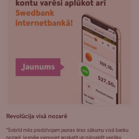
Revolūcija visā nozarē
“Šobrīd mēs piedzīvojam jaunas ēras sākumu visā banku
nozarē. Iespēja vienuviet apskatīt un pārvaldīt vairāku