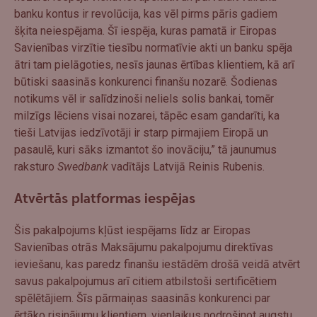
banku kontus ir revolūcija, kas vēl pirms pāris gadiem
šķita neiespējama. Šī iespēja, kuras pamatā ir Eiropas
Savienības virzītie tiesību normatīvie akti un banku spēja
ātri tam pielāgoties, nesīs jaunas ērtības klientiem, kā arī
būtiski saasinās konkurenci finanšu nozarē. Šodienas
notikums vēl ir salīdzinoši neliels solis bankai, tomēr
milzīgs lēciens visai nozarei, tāpēc esam gandarīti, ka
tieši Latvijas iedzīvotāji ir starp pirmajiem Eiropā un
pasaulē, kuri sāks izmantot šo inovāciju,” tā jaunumus
raksturo
Swedbank
vadītājs Latvijā Reinis Rubenis.
Atvērtās platformas iespējas
Šis pakalpojums kļūst iespējams līdz ar Eiropas
Savienības otrās Maksājumu pakalpojumu direktīvas
ieviešanu, kas paredz finanšu iestādēm drošā veidā atvērt
savus pakalpojumus arī citiem atbilstoši sertificētiem
spēlētājiem. Šīs pārmaiņas saasinās konkurenci par
ērtāko risinājumu klientiem, vienlaikus nodrošinot augstu