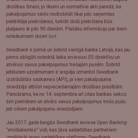
drošības līmeni, jo likumi un normatīvie akti paredz, ka
pakalpojumus varēs nodrošināt tikai pēc saņemtas
patērētāja piekrišanas, turklāt dotā piekrišana būs
jāatjauno ik pēc 90 dienām. Plašāku informāciju par šiem
noteikumiem lasiet
šeit
.
Swedbank
ir pirmā un šobrīd vienīgā banka Latvijā, kas jau
pirms obligāti noteiktā laika ieviesusi ES direktīvu un
atvērusi savus pakalpojumus trešajām pusēm. Šobrīd
jebkuram uzņēmumam ir iespēja izmantot
Swedbank
izstrādātās saskarnes (API), ja vien pakalpojuma
sniedzējs atbilst nepieciešamajām drošības prasībām.
Paredzams, ka no 14. septembra arī citas bankas sekos
šim piemēram un atvērs savus pakalpojumus trešo pušu
jeb citiem pakalpojumu sniedzējiem.
Jau 2017. gada beigās
Swedbank
ieviesa
Open Banking
“smilšukastes” vidi, kas ļāva sadarbības partneriem
izmēģināt jauno sadarbības platformu
Swedbank