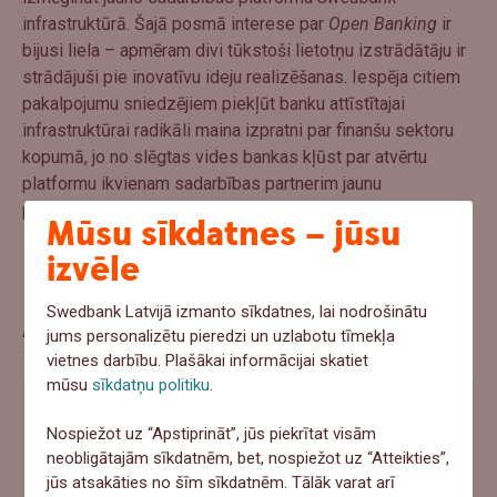
infrastruktūrā. Šajā posmā interese par
Open Banking
ir
bijusi liela – apmēram divi tūkstoši lietotņu izstrādātāju ir
strādājuši pie inovatīvu ideju realizēšanas. Iespēja citiem
pakalpojumu sniedzējiem piekļūt banku attīstītajai
infrastruktūrai radikāli maina izpratni par finanšu sektoru
kopumā, jo no slēgtas vides bankas kļūst par atvērtu
platformu ikvienam sadarbības partnerim jaunu
pakalpojumu ieviešanai.
Mūsu sīkdatnes – jūsu
izvēle
Swedbank Latvijā izmanto sīkdatnes, lai nodrošinātu
Aptauja
jums personalizētu pieredzi un uzlabotu tīmekļa
vietnes darbību. Plašākai informācijai skatiet
mūsu
sīkdatņu politiku
.
Ja šovasar notiktu negadījums un pēkšņi
Nospiežot uz “Apstiprināt”, jūs piekrītat visām
vajadzētu 1000+ eur, ko tu darītu?
neobligātajām sīkdatnēm, bet, nospiežot uz “Atteikties”,
jūs atsakāties no šīm sīkdatnēm. Tālāk varat arī
Ņemtu no uzkrājumiem