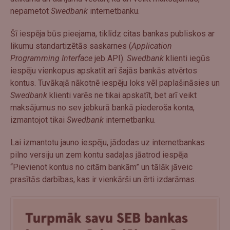
nepametot
Swedbank
internetbanku.
Šī iespēja būs pieejama, tiklīdz citas bankas publiskos ar
likumu standartizētās saskarnes (
Application
Programming Interface
jeb API).
Swedbank
klienti iegūs
iespēju vienkopus apskatīt arī šajās bankās atvērtos
kontus. Tuvākajā nākotnē iespēju loks vēl paplašināsies un
Swedbank
klienti varēs ne tikai apskatīt, bet arī veikt
maksājumus no sev jebkurā bankā piederoša konta,
izmantojot tikai
Swedbank
internetbanku.
Lai izmantotu jauno iespēju, jādodas uz internetbankas
pilno versiju un zem kontu sadaļas jāatrod iespēja
“Pievienot kontus no citām bankām” un tālāk jāveic
prasītās darbības, kas ir vienkārši un ērti izdarāmas.