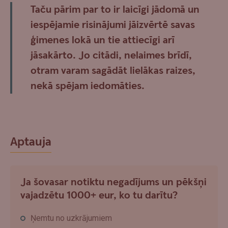
Taču pārim par to ir laicīgi jādomā un
iespējamie risinājumi jāizvērtē savas
ģimenes lokā un tie attiecīgi arī
jāsakārto. Jo citādi, nelaimes brīdī,
otram varam sagādāt lielākas raizes,
nekā spējam iedomāties.
Aptauja
Ja šovasar notiktu negadījums un pēkšņi
vajadzētu 1000+ eur, ko tu darītu?
Ņemtu no uzkrājumiem