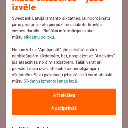
papildu līdzekļi, lai mantinieks pēc līguma vai
izvēle
testamenta varētu iegūt nekustamo īpašumu pilnībā
vai iegādātos citu vietā.
Swedbank Latvijā izmanto sīkdatnes, lai nodrošinātu
jums personalizētu pieredzi un uzlabotu tīmekļa
Nelaime nes arī papildu izdevumus
vietnes darbību. Plašākai informācijai skatiet
mūsu
sīkdatņu politiku
.
Jāņem vērā, ka mantojuma saņemšana nav bez maksas –
Nospiežot uz “Apstiprināt”, jūs piekrītat visām
likumiskajam, testamentārajam vai līgumiskajam
neobligātajām sīkdatnēm, bet, nospiežot uz “Atteikties”,
mantiniekiem var nākties samaksāt ienākuma nodokli, kā
jūs atsakāties no šīm sīkdatnēm. Tālāk varat arī
arī jāapmaksā mantojuma lietas kārtošana. Kā esam
pārvaldīt savu izvēli attiecībā uz neobligātajām
skaidrojuši rakstā
“Cik izmaksā mantojums”,
mantojuma
sīkdatnēm. Savu piekrišanu jebkurā laikā varat atsaukt
saņemšana var izmaksāt vairākus simtus vai pat
mūsu
Sīkdatņu izmantošanas lapā
.
tūkstošus. Tuva cilvēka nāve ne tikai atstāj psiholoģiskas
sekas, bet arī rada finansiālas grūtības. Gadījumos, kad
Atteikties
persona, kuru ir vēlme finansiāli pasargāt, nav radinieksun
nav tiesīga iesaistīties mantošanas procesā, lieliski
Apstiprināt
palīdz
dzīvības apdrošināšana
. Noslēdzot dzīvības
apdrošināšanas līgumu, ir iespējams norādīt labuma
guvēju, respektīvi, personu, kas var saņemt ar nodokli