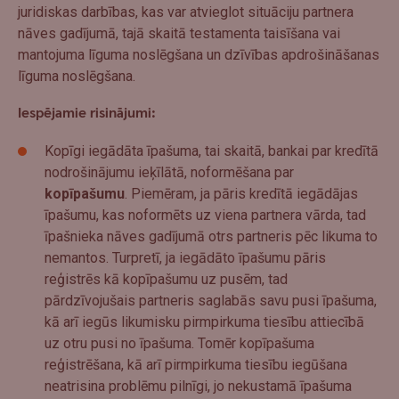
juridiskas darbības, kas var atvieglot situāciju partnera
nāves gadījumā, tajā skaitā testamenta taisīšana vai
mantojuma līguma noslēgšana un dzīvības apdrošināšanas
līguma noslēgšana.
Iespējamie risinājumi:
Kopīgi iegādāta īpašuma, tai skaitā, bankai par kredītā
nodrošinājumu ieķīlātā, noformēšana par
kopīpašumu
. Piemēram, ja pāris kredītā iegādājas
īpašumu, kas noformēts uz viena partnera vārda, tad
īpašnieka nāves gadījumā otrs partneris pēc likuma to
nemantos. Turpretī, ja iegādāto īpašumu pāris
reģistrēs kā kopīpašumu uz pusēm, tad
pārdzīvojušais partneris saglabās savu pusi īpašuma,
kā arī iegūs likumisku pirmpirkuma tiesību attiecībā
uz otru pusi no īpašuma. Tomēr kopīpašuma
reģistrēšana, kā arī pirmpirkuma tiesību iegūšana
neatrisina problēmu pilnīgi, jo nekustamā īpašuma