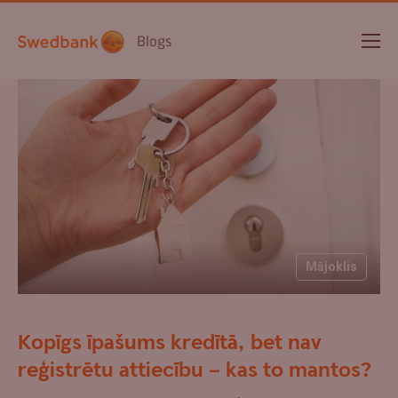
Blogs
Mājoklis
Kopīgs īpašums kredītā, bet nav
reģistrētu attiecību – kas to mantos?