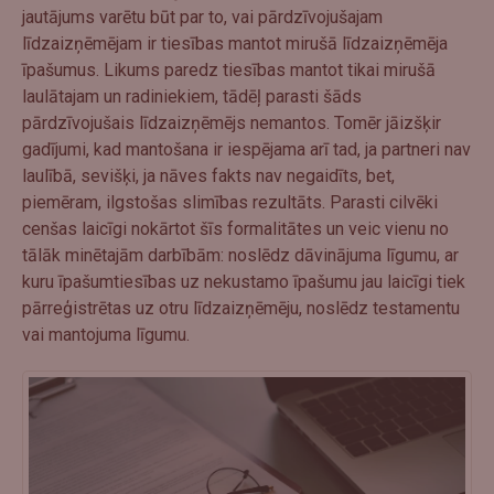
jautājums varētu būt par to, vai pārdzīvojušajam
līdzaizņēmējam ir tiesības mantot mirušā līdzaizņēmēja
īpašumus. Likums paredz tiesības mantot tikai mirušā
laulātajam un radiniekiem, tādēļ parasti šāds
pārdzīvojušais līdzaizņēmējs nemantos. Tomēr jāizšķir
gadījumi, kad mantošana ir iespējama arī tad, ja partneri nav
laulībā, sevišķi, ja nāves fakts nav negaidīts, bet,
piemēram, ilgstošas slimības rezultāts. Parasti cilvēki
cenšas laicīgi nokārtot šīs formalitātes un veic vienu no
tālāk minētajām darbībām: noslēdz dāvinājuma līgumu, ar
kuru īpašumtiesības uz nekustamo īpašumu jau laicīgi tiek
pārreģistrētas uz otru līdzaizņēmēju, noslēdz testamentu
vai mantojuma līgumu.