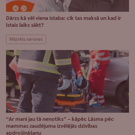
Dārzs kā vēl viena istaba: cik tas maksā un kad ir
īstais laiks sākt?
Mājokļu sarunas
“Ar mani jau tā nenotiks” – kāpēc Lāsma pēc
mammas zaudējuma izvēlējās dzīvības
apdrošināšanu