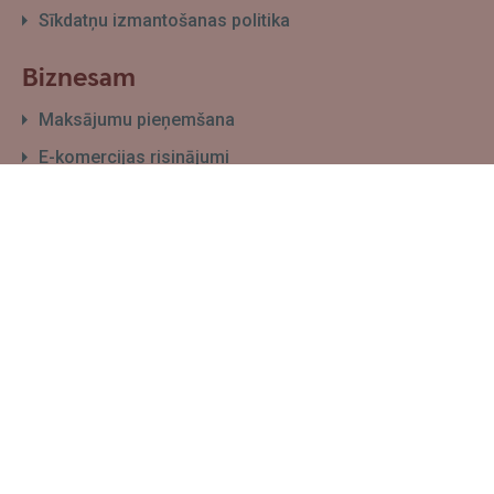
Sīkdatņu izmantošanas politika
Biznesam
Maksājumu pieņemšana
E-komercijas risinājumi
Finansēšanas ceļvedis
E-grāmatvedība
Atvērt uzņēmuma kontu
Seko mums
Facebook
Instagram
Twitter
TikTok