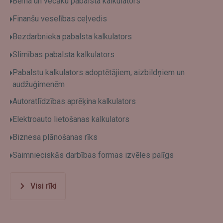
Bērna un vecāku pabalsta kalkulators
Finanšu veselības ceļvedis
Bezdarbnieka pabalsta kalkulators
Slimības pabalsta kalkulators
Pabalstu kalkulators adoptētājiem, aizbildņiem un
audžuģimenēm
Autoratlīdzības aprēķina kalkulators
Elektroauto lietošanas kalkulators
Biznesa plānošanas rīks
Saimnieciskās darbības formas izvēles palīgs
Visi rīki