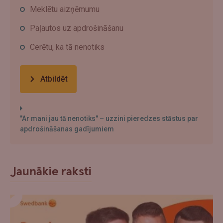
Meklētu aizņēmumu
Paļautos uz apdrošināšanu
Cerētu, ka tā nenotiks
Atbildēt
"Ar mani jau tā nenotiks" – uzzini pieredzes stāstus par
apdrošināšanas gadījumiem
Jaunākie raksti