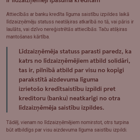
ir līdzaizņēmēji īpašuma kredītam
Attiecībās ar banku kredīta līguma saistību izpildes laikā
līdzaizņēmēju statuss neatšķiras atkarībā no tā, vai pāris ir
laulāts, vai dzīvo nereģistrētās attiecībās. Taču atšķiras
mantošanas kārtība.
Līdzaizņēmēja statuss parasti paredz, ka
katrs no līdzaizņēmējiem atbild solidāri,
tas ir, pilnībā atbild par visu no kopīgi
parakstītā aizdevuma līguma
izrietošo kredītsaistību izpildi pret
kreditoru (banku) neatkarīgi no otra
līdzaizņēmēja saistību izpildes.
Tādēļ, vienam no līdzaizņēmējiem nomirstot, otrs turpina
būt atbildīgs par visu aizdevuma līguma saistību izpildi.