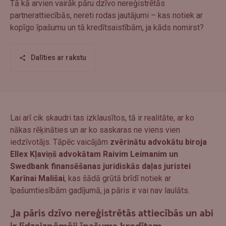
Tā kā arvien vairāk pāru dzīvo nereģistrētās
partnerattiecībās, nereti rodas jautājumi – kas notiek ar
kopīgo īpašumu un tā kredītsaistībām, ja kāds nomirst?
Dalīties ar rakstu
Lai arī cik skaudri tas izklausītos, tā ir realitāte, ar ko
nākas rēķināties un ar ko saskaras ne viens vien
iedzīvotājs. Tāpēc vaicājām
zvērinātu advokātu biroja
Ellex Kļaviņš advokātam Raivim Leimanim un
Swedbank finansēšanas juridiskās daļas juristei
Karīnai Mališai
, kas šādā grūtā brīdī notiek ar
īpašumtiesībām gadījumā, ja pāris ir vai nav laulāts.
Ja pāris dzīvo nereģistrētās attiecībās un abi