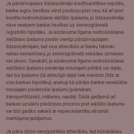
Ja pārdzīvojušais līdzaizņēmējs kredītsaistības nepildīs,
banka iegūs tiesības vērst piedziņu pret viņu, kā arī pret
kredīta nodrošināšanai ieķīlāto īpašumu, jo līdzaizņēmēja
nāve neatņem bankai tiesības uz zemesgrāmatā
reģistrēto hipotēku. Ja aizdevuma līguma nodrošināšanai
ieķīlātais īpašums pieder vienīgi pārdzīvojušajam
līdzaizņēmējam, tad viņa attiecībās ar banku faktiski
nekas nemainīsies, jo zemesgrāmatā nekādas izmaiņas
nav jāveic. Savukārt, ja aizdevuma līguma nodrošināšanai
ieķīlātais īpašums piederēja mirušajam pilnībā vai daļēji,
tad šis īpašums (tā attiecīgā daļa) tiek mantots (līdz ar
visu bankas hipotēku), analogi kā pārējie bankai neieķīlātie
mirušajam piederošie īpašumi (piemēram,
transportlīdzekļi, mēbeles, nauda). Šādā gadījumā arī
bankas uzsākts piedziņas process pret ieķīlāto īpašumu
var būt garāks sakarā ar nepieciešamību atrisināt
mantojuma jautājumus.
Ja pāris dzīvo nereģistrētās attiecībās, tad būtiskākais