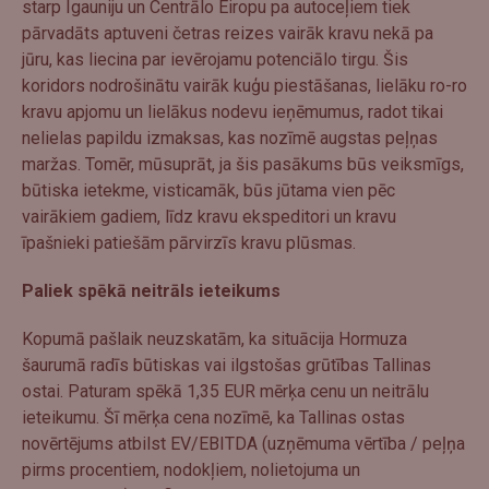
starp Igauniju un Centrālo Eiropu pa autoceļiem tiek
pārvadāts aptuveni četras reizes vairāk kravu nekā pa
jūru, kas liecina par ievērojamu potenciālo tirgu. Šis
koridors nodrošinātu vairāk kuģu piestāšanas, lielāku ro-ro
kravu apjomu un lielākus nodevu ieņēmumus, radot tikai
nelielas papildu izmaksas, kas nozīmē augstas peļņas
maržas. Tomēr, mūsuprāt, ja šis pasākums būs veiksmīgs,
būtiska ietekme, visticamāk, būs jūtama vien pēc
vairākiem gadiem, līdz kravu ekspeditori un kravu
īpašnieki patiešām pārvirzīs kravu plūsmas.
Paliek spēkā neitrāls ieteikums
Kopumā pašlaik neuzskatām, ka situācija Hormuza
šaurumā radīs būtiskas vai ilgstošas grūtības Tallinas
ostai. Paturam spēkā 1,35 EUR mērķa cenu un neitrālu
ieteikumu. Šī mērķa cena nozīmē, ka Tallinas ostas
novērtējums atbilst EV/EBITDA (uzņēmuma vērtība / peļņa
pirms procentiem, nodokļiem, nolietojuma un