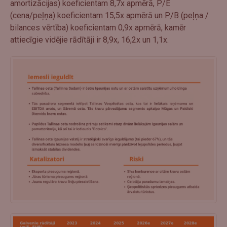
amortizācijas) koeficientam 8,7x apmērā, P/E
(cena/peļņa) koeficientam 15,5x apmērā un P/B (peļņa /
bilances vērtība) koeficientam 0,9x apmērā, kamēr
attiecīgie vidējie rādītāji ir 8,9x, 16,2x un 1,1x.