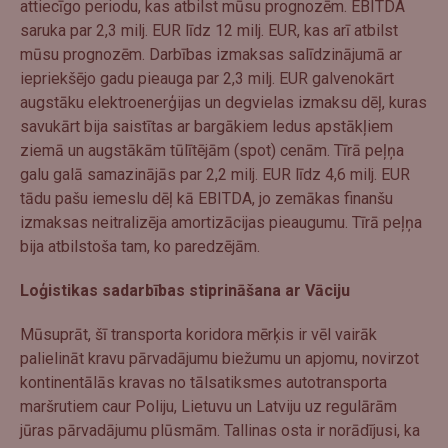
attiecīgo periodu, kas atbilst mūsu prognozēm. EBITDA
saruka par 2,3 milj. EUR līdz 12 milj. EUR, kas arī atbilst
mūsu prognozēm. Darbības izmaksas salīdzinājumā ar
iepriekšējo gadu pieauga par 2,3 milj. EUR galvenokārt
augstāku elektroenerģijas un degvielas izmaksu dēļ, kuras
savukārt bija saistītas ar bargākiem ledus apstākļiem
ziemā un augstākām tūlītējām (spot) cenām. Tīrā peļņa
galu galā samazinājās par 2,2 milj. EUR līdz 4,6 milj. EUR
tādu pašu iemeslu dēļ kā EBITDA, jo zemākas finanšu
izmaksas neitralizēja amortizācijas pieaugumu. Tīrā peļņa
bija atbilstoša tam, ko paredzējām.
Loģistikas sadarbības stiprināšana ar Vāciju
Mūsuprāt, šī transporta koridora mērķis ir vēl vairāk
palielināt kravu pārvadājumu biežumu un apjomu, novirzot
kontinentālās kravas no tālsatiksmes autotransporta
maršrutiem caur Poliju, Lietuvu un Latviju uz regulārām
jūras pārvadājumu plūsmām. Tallinas osta ir norādījusi, ka