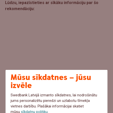
Lūdzu, iepazīstieties ar sīkāku informāciju par šo
rekomendāciju:
Mūsu sīkdatnes – jūsu
izvēle
Swedbank Latvijā izmanto sīkdatnes, lai nodrošinātu
jums personalizētu pieredzi un uzlabotu tīmekļa
vietnes darbību. Plašākai informācijai skatiet
mūsu
sīkdatņu politiku
.