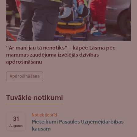
“Ar mani jau tā nenotiks” – kāpēc Lāsma pēc
mammas zaudējuma izvēlējās dzīvības
apdrošināšanu
Apdrošināšana
Tuvākie notikumi
Notiek šobrīd
31
Pieteikumi Pasaules Uzņēmējdarbības
Augusts
kausam