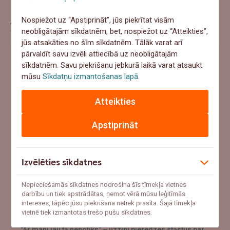
Aptauja
Nospiežot uz “Apstiprināt”, jūs piekrītat visām
neobligātajām sīkdatnēm, bet, nospiežot uz “Atteikties”,
jūs atsakāties no šīm sīkdatnēm. Tālāk varat arī
pārvaldīt savu izvēli attiecībā uz neobligātajām
Ja šovasar notiktu negadījums un pēkšņi
sīkdatnēm. Savu piekrišanu jebkurā laikā varat atsaukt
vajadzētu 1000+ eur, ko tu darītu?
mūsu
Sīkdatņu izmantošanas lapā
.
Ņemtu no uzkrājumiem
Atteikties
Meklētu aizņēmumu
Apstiprināt
Paļautos uz apdrošināšanu
Cerētu, ka tā nenotiks
Izvēlēties sīkdatnes
Nepieciešamās sīkdatnes nodrošina šīs tīmekļa vietnes
Atbildēt
darbību un tiek apstrādātas, ņemot vērā mūsu leģitīmās
intereses, tāpēc jūsu piekrišana netiek prasīta. Šajā tīmekļa
vietnē tiek izmantotas trešo pušu sīkdatnes.
"Ar mani jau tā nenotiks" – uzzini pieredzes stāstus par