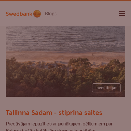
Blogs
Investīcijas
Tallinna Sadam - stiprina saites
Piedāvājam iepazīties ar jaunākajiem pētījumiem par
Baltijas biržās kotētajām akciju sabiedrībām.