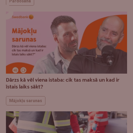
Pārdošana
Dārzs kā vēl viena istaba: cik tas maksā un kad ir
īstais laiks sākt?
Mājokļu sarunas