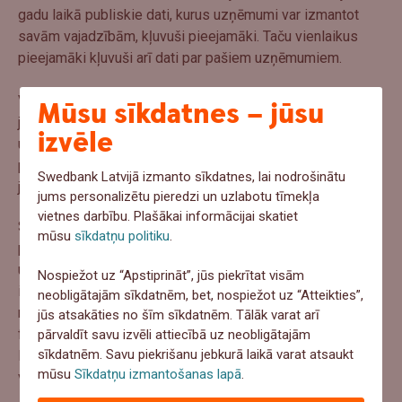
gadu laikā publiskie dati, kurus uzņēmumi var izmantot
savām vajadzībām, kļuvuši pieejamāki. Taču vienlaikus
pieejamāki kļuvuši arī dati par pašiem uzņēmumiem.
Visām Igaunijā, Latvijā un Lietuvā reģistrētajām
Mūsu sīkdatnes – jūsu
juridiskajām personām, tostarp kolektīvo ieguldījumu
izvēle
uzņēmumiem, ir pienākums iegūt, atjaunināt un glabāt
precīzu informāciju par saviem faktiskajiem īpašniekiem
Swedbank Latvijā izmanto sīkdatnes, lai nodrošinātu
jeb patiesajiem labuma guvējiem.
jums personalizētu pieredzi un uzlabotu tīmekļa
vietnes darbību. Plašākai informācijai skatiet
Saistības nodrošināt publisku piekļuvi datiem par
mūsu
sīkdatņu politiku
.
patiesajiem labuma guvējiem jeb Baltijas valstīs reģistrēto
uzņēmumu īpašniekiem bija neatņemama ES Noziedzīgi
Nospiežot uz “Apstiprināt”, jūs piekrītat visām
iegūtu līdzekļu legalizācijas un terorisma finansēšanas
neobligātajām sīkdatnēm, bet, nospiežot uz “Atteikties”,
novēršanas (NILLN) direktīvas sastāvdaļa, lai nepieļautu
jūs atsakāties no šīm sīkdatnēm. Tālāk varat arī
finanšu sistēmas izmantošanu nelikumīgi iegūtu līdzekļu
pārvaldīt savu izvēli attiecībā uz neobligātajām
sīkdatnēm. Savu piekrišanu jebkurā laikā varat atsaukt
legalizēšanai vai teroristu finansēšanai. Tā bija jāiestrādā
mūsu
Sīkdatņu izmantošanas lapā
.
valsts tiesību aktos.