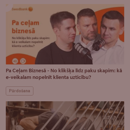
Pa Ceļam Biznesā - No klikšķa līdz paku skapim: kā
e-veikalam nopelnīt klienta uzticību?
Pārdošana