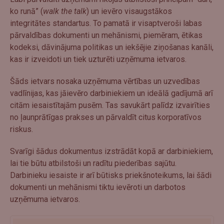
ko runā” (
walk the talk
) un ievēro visaugstākos
integritātes standartus. To pamatā ir visaptveroši labas
pārvaldības dokumenti un mehānismi, piemēram, ētikas
kodeksi, dāvinājuma politikas un iekšējie ziņošanas kanāli,
kas ir izveidoti un tiek uzturēti uzņēmuma ietvaros.
Šāds ietvars nosaka uzņēmuma vērtības un uzvedības
vadlīnijas, kas jāievēro darbiniekiem un ideālā gadījumā arī
citām iesaistītajām pusēm. Tas savukārt palīdz izvairīties
no ļaunprātīgas prakses un pārvaldīt citus korporatīvos
riskus.
Svarīgi šādus dokumentus izstrādāt kopā ar darbiniekiem,
lai tie būtu atbilstoši un radītu piederības sajūtu.
Darbinieku iesaiste ir arī būtisks priekšnoteikums, lai šādi
dokumenti un mehānismi tiktu ievēroti un darbotos
uzņēmuma ietvaros.