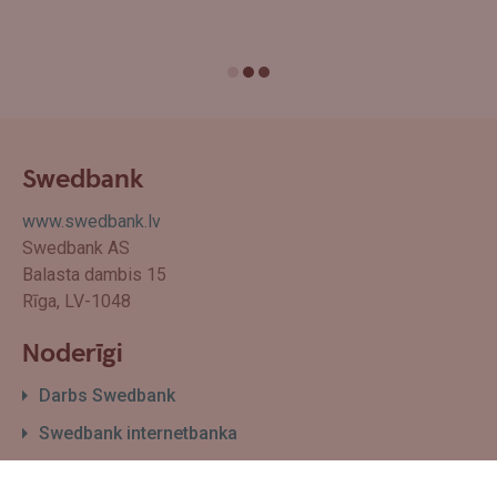
Swedbank
www.swedbank.lv
Swedbank AS
Balasta dambis 15
Rīga, LV-1048
Noderīgi
Darbs Swedbank
Swedbank internetbanka
Filiāļu un bankomātu karte