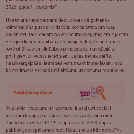
2025. gada 1. septembrī.
Uzņēmumi nepārprotami tiek uztverti kā galvenās
ieinteresētās puses un dažādu konsultatīvo procesu
dalībnieki. Taču sadarbībā ar lēmumu pieņēmējiem ir jāņem
vērā juridiskās prasības attiecīgajā valstī, kā arī būtiski
ievērot ētikas un atklātības principus komunikācijā ar
politiķiem un valsts ierēdņiem. Ja tas netiek darīts,
tiesībsargājošās iestādes var uzsākt izmeklēšanu, kas
kā minimums var nodarīt kaitējumu uzņēmuma reputācijai.
Publiskie izdevumi un iepirkumi ir pakļauti sevišķi
augstam korupcijas riskam, kas Eiropā ik gadu rada
zaudējumus vidēji 10-25 % apmērā no IKP. Korupcija
publiskajos iepirkumos rada tādus riskus kā neefektīvs