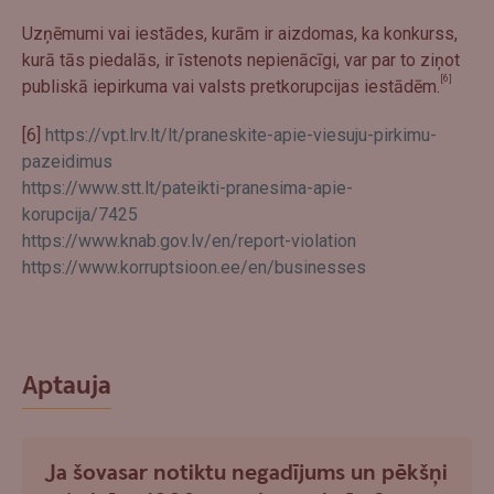
Uzņēmumi vai iestādes, kurām ir aizdomas, ka konkurss,
kurā tās piedalās, ir īstenots nepienācīgi, var par to ziņot
[6]
publiskā iepirkuma vai valsts pretkorupcijas iestādēm.
[6]
https://vpt.lrv.lt/lt/praneskite-apie-viesuju-pirkimu-
pazeidimus
https://www.stt.lt/pateikti-pranesima-apie-
korupcija/7425
https://www.knab.gov.lv/en/report-violation
https://www.korruptsioon.ee/en/businesses
Aptauja
Ja šovasar notiktu negadījums un pēkšņi