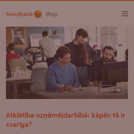
Blogs
ESG skola
Atklātība uzņēmējdarbībā: kāpēc tā ir
svarīga?