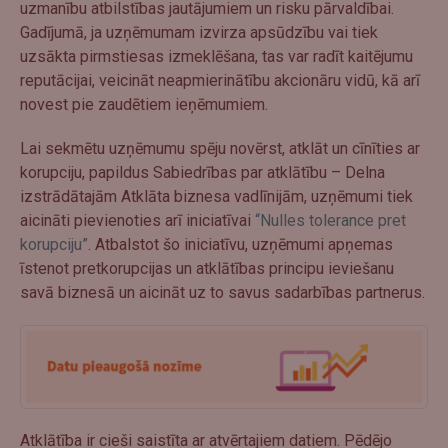
uzmanību atbilstības jautājumiem un risku pārvaldībai.
Gadījumā, ja uzņēmumam izvirza apsūdzību vai tiek
uzsākta pirmstiesas izmeklēšana, tas var radīt kaitējumu
reputācijai, veicināt neapmierinātību akcionāru vidū, kā arī
novest pie zaudētiem ieņēmumiem.
Lai sekmētu uzņēmumu spēju novērst, atklāt un cīnīties ar
korupciju, papildus Sabiedrības par atklātību – Delna
izstrādātajām Atklāta biznesa vadlīnijām, uzņēmumi tiek
aicināti pievienoties arī iniciatīvai
“Nulles tolerance pret
korupciju”
. Atbalstot šo iniciatīvu, uzņēmumi apņemas
īstenot pretkorupcijas un atklātības principu ieviešanu
savā biznesā un aicināt uz to savus sadarbības partnerus.
Atklātība ir cieši saistīta ar atvērtajiem datiem. Pēdējo