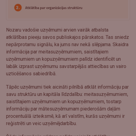
Nozaru vadošie uzņēmumi arvien vairāk atbalsta
atklātības pieeju savos publiskajos pārskatos. Tas sniedz
nepārprotamu signālu, ka jums nav nekā slēpjama. Skaidra
informācija par meitasuzņēmumiem, saistītajiem
uzņēmumiem un kopuzņēmumiem palīdz identificēt un
labāk izprast uzņēmumu savstarpējās attiecības un vairo
uzticēšanos sabiedrībā.
Tāpēc uzņēmumi tiek aicināti pilnībā atklāt informāciju par
savu struktūru un kapitāla līdzdalību: meitasuzņēmumiem,
saistītajiem uzņēmumiem un kopuzņēmumiem, tostarp
informāciju par mātesuzņēmumam piederošām daļām
procentuālā izteiksmē, kā arī valstīm, kurās uzņēmumi ir
reģistrēti un veic uzņēmējdarbību.