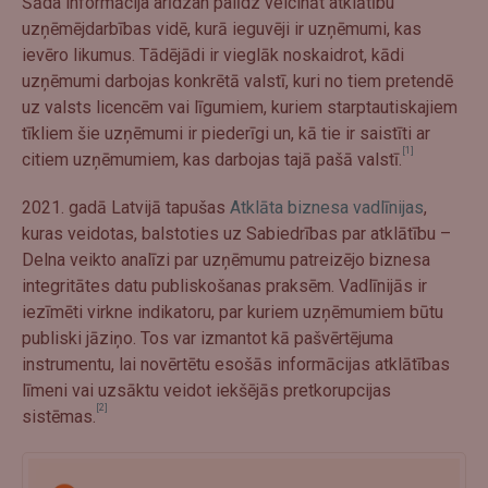
Šāda informācija arīdzan palīdz veicināt atklātību
uzņēmējdarbības vidē, kurā ieguvēji ir uzņēmumi, kas
ievēro likumus. Tādējādi ir vieglāk noskaidrot, kādi
uzņēmumi darbojas konkrētā valstī, kuri no tiem pretendē
uz valsts licencēm vai līgumiem, kuriem starptautiskajiem
tīkliem šie uzņēmumi ir piederīgi un, kā tie ir saistīti ar
[1]
citiem uzņēmumiem, kas darbojas tajā pašā valstī.
2021. gadā Latvijā tapušas
Atklāta biznesa vadlīnijas
,
kuras veidotas, balstoties uz Sabiedrības par atklātību –
Delna veikto analīzi par uzņēmumu patreizējo biznesa
integritātes datu publiskošanas praksēm. Vadlīnijās ir
iezīmēti virkne indikatoru, par kuriem uzņēmumiem būtu
publiski jāziņo. Tos var izmantot kā pašvērtējuma
instrumentu, lai novērtētu esošās informācijas atklātības
līmeni vai uzsāktu veidot iekšējās pretkorupcijas
[2]
sistēmas.