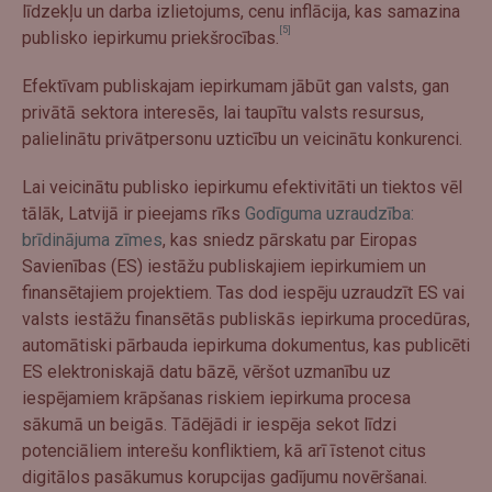
līdzekļu un darba izlietojums, cenu inflācija, kas samazina
[5]
publisko iepirkumu priekšrocības.
Efektīvam publiskajam iepirkumam jābūt gan valsts, gan
privātā sektora interesēs, lai taupītu valsts resursus,
palielinātu privātpersonu uzticību un veicinātu konkurenci.
Lai veicinātu publisko iepirkumu efektivitāti un tiektos vēl
tālāk, Latvijā ir pieejams rīks
Godīguma uzraudzība:
brīdinājuma zīmes
, kas sniedz pārskatu par Eiropas
Savienības (ES) iestāžu publiskajiem iepirkumiem un
finansētajiem projektiem. Tas dod iespēju uzraudzīt ES vai
valsts iestāžu finansētās publiskās iepirkuma procedūras,
automātiski pārbauda iepirkuma dokumentus, kas publicēti
ES elektroniskajā datu bāzē, vēršot uzmanību uz
iespējamiem krāpšanas riskiem iepirkuma procesa
sākumā un beigās. Tādējādi ir iespēja sekot līdzi
potenciāliem interešu konfliktiem, kā arī īstenot citus
digitālos pasākumus korupcijas gadījumu novēršanai.