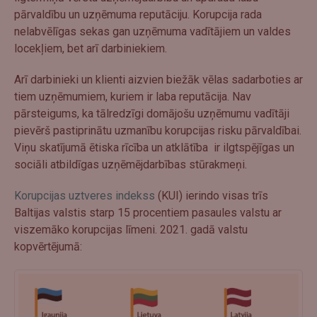
pārvaldību un uzņēmuma reputāciju. Korupcija rada
nelabvēlīgas sekas gan uzņēmuma vadītājiem un valdes
locekļiem, bet arī darbiniekiem.
Arī darbinieki un klienti aizvien biežāk vēlas sadarboties ar
tiem uzņēmumiem, kuriem ir laba reputācija. Nav
pārsteigums, ka tālredzīgi domājošu uzņēmumu vadītāji
pievērš pastiprinātu uzmanību korupcijas risku pārvaldībai.
Viņu skatījumā ētiska rīcība un atklātība ir ilgtspējīgas un
sociāli atbildīgas uzņēmējdarbības stūrakmeņi.
Korupcijas uztveres indekss
(KUI) ierindo visas trīs
Baltijas valstis starp 15 procentiem pasaules valstu ar
viszemāko korupcijas līmeni. 2021. gadā valstu
kopvērtējumā: