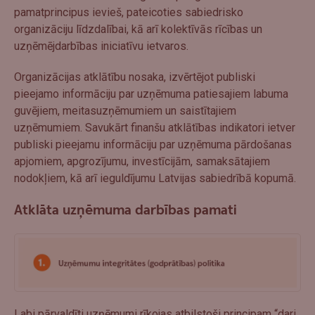
pamatprincipus ievieš, pateicoties sabiedrisko
organizāciju līdzdalībai, kā arī kolektīvās rīcības un
uzņēmējdarbības iniciatīvu ietvaros.
Organizācijas atklātību nosaka, izvērtējot publiski
pieejamo informāciju par uzņēmuma patiesajiem labuma
guvējiem, meitasuzņēmumiem un saistītajiem
uzņēmumiem. Savukārt finanšu atklātības indikatori ietver
publiski pieejamu informāciju par uzņēmuma pārdošanas
apjomiem, apgrozījumu, investīcijām, samaksātajiem
nodokļiem, kā arī ieguldījumu Latvijas sabiedrībā kopumā.
Atklāta uzņēmuma darbības pamati
Labi pārvaldīti uzņēmumi rīkojas atbilstoši principam “dari,