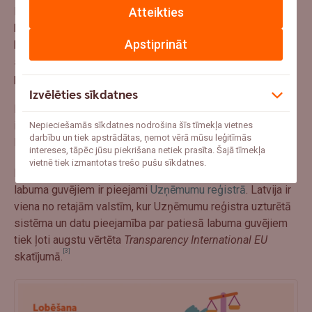
Atteikties
Ir ārkārtīgi svarīgi nodrošināt patiesā labuma guvēja datu
kvalitāti un pieejamību, jo bez tiem ir grūti operatīvi atklāt
Apstiprināt
karteļus vai atmaskot politiķus un viņu radiniekus, kas
slēpjas aiz uzņēmumiem vai dārgiem nekustamā īpašuma
pirkumiem.
Izvēlēties sīkdatnes
Lielāka publisko datu pieejamība uzņēmumiem sniedz arī
iespēju gūt labāku izpratni un pieņemt pamatotākus
Nepieciešamās sīkdatnes nodrošina šīs tīmekļa vietnes
darbību un tiek apstrādātas, ņemot vērā mūsu leģitīmās
lēmumus.
intereses, tāpēc jūsu piekrišana netiek prasīta. Šajā tīmekļa
vietnē tiek izmantotas trešo pušu sīkdatnes.
Latvijā sabiedrībai dati par uzņēmumiem, arī patiesā
labuma guvējiem ir pieejami
Uzņēmumu reģistrā
. Latvija ir
viena no retajām valstīm, kur Uzņēmumu reģistra uzturētā
sistēma un datu pieejamība par patiesā labuma guvējiem
tiek ļoti augstu vērtēta
Transparency International EU
[3]
skatījumā.