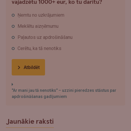
vajadzētu 1000+ eur, ko tu darītu?
Ņemtu no uzkrājumiem
Meklētu aizņēmumu
Paļautos uz apdrošināšanu
Cerētu, ka tā nenotiks
Atbildēt
"Ar mani jau tā nenotiks" – uzzini pieredzes stāstus par
apdrošināšanas gadījumiem
Jaunākie raksti