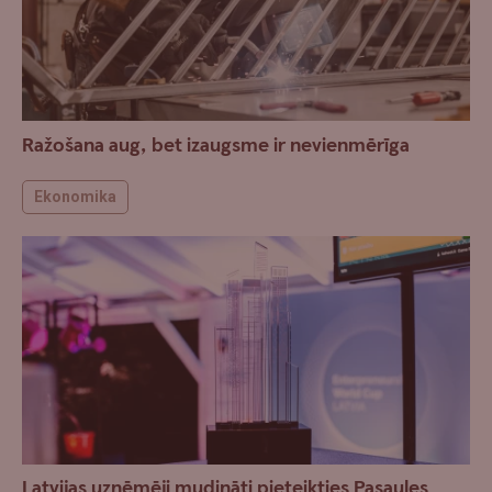
Ražošana aug, bet izaugsme ir nevienmērīga
Ekonomika
Latvijas uzņēmēji mudināti pieteikties Pasaules