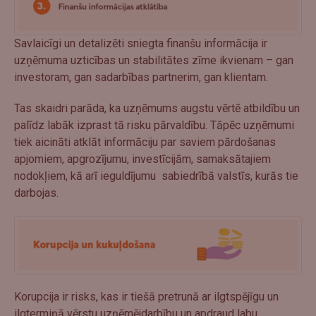
Savlaicīgi un detalizēti sniegta finanšu informācija ir
uzņēmuma uzticības un stabilitātes zīme ikvienam – gan
investoram, gan sadarbības partnerim, gan klientam.
Tas skaidri parāda, ka uzņēmums augstu vērtē atbildību un
palīdz labāk izprast tā risku pārvaldību. Tāpēc uzņēmumi
tiek aicināti atklāt informāciju par saviem pārdošanas
apjomiem, apgrozījumu, investīcijām, samaksātajiem
nodokļiem, kā arī ieguldījumu sabiedrībā valstīs, kurās tie
darbojas.
Korupcija ir risks, kas ir tiešā pretrunā ar ilgtspējīgu un
ilgtermiņā vērstu uzņēmējdarbību un apdraud labu