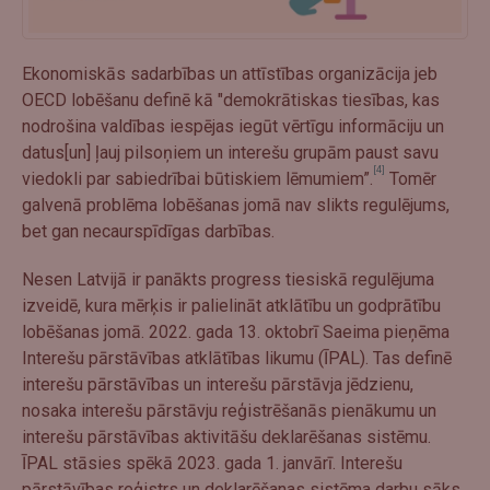
Ekonomiskās sadarbības un attīstības organizācija jeb
OECD lobēšanu definē kā "demokrātiskas tiesības, kas
nodrošina valdības iespējas iegūt vērtīgu informāciju un
datus[un] ļauj pilsoņiem un interešu grupām paust savu
[4]
viedokli par sabiedrībai būtiskiem lēmumiem”.
Tomēr
galvenā problēma lobēšanas jomā nav slikts regulējums,
bet gan necaurspīdīgas darbības.
Nesen Latvijā ir panākts progress tiesiskā regulējuma
izveidē, kura mērķis ir palielināt atklātību un godprātību
lobēšanas jomā. 2022. gada 13. oktobrī Saeima pieņēma
Interešu pārstāvības atklātības likumu (ĪPAL). Tas definē
interešu pārstāvības un interešu pārstāvja jēdzienu,
nosaka interešu pārstāvju reģistrēšanās pienākumu un
interešu pārstāvības aktivitāšu deklarēšanas sistēmu.
ĪPAL stāsies spēkā 2023. gada 1. janvārī. Interešu
pārstāvības reģistrs un deklarēšanas sistēma darbu sāks