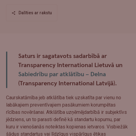
Dalīties ar rakstu
Saturs ir sagatavots sadarbībā ar
Transparency International Lietuvā un
Sabiedrību par atklātību – Delna
(Transparency International Latvijā).
Caurskatāmība jeb atklātība tiek uzskatīta par vienu no
labākajiem preventīvajiem pasākumiem korumpētas
rīcības novēršanai. Atklātība uzņēmējdarbībā ir subjektīvs
jēdziens, un to parasti definē kā standartu kopumu, par
kuru ir vienošanās noteiktas kopienas ietvaros. Visbiežāk
šādus standartus vai līdzīgus vispārīgus ētikas