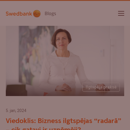
Blogs
Ilgtspēja praksē
5. jan, 2024
Viedoklis: Bizness ilgtspējas “radarā”