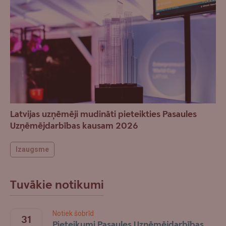
Latvijas uzņēmēji mudināti pieteikties Pasaules
Uzņēmējdarbības kausam 2026
Izaugsme
Tuvākie notikumi
Notiek šobrīd
31
Pieteikumi Pasaules Uzņēmējdarbības