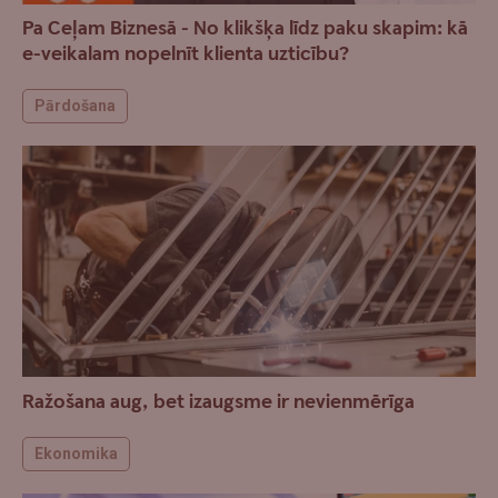
Pa Ceļam Biznesā - No klikšķa līdz paku skapim: kā
e-veikalam nopelnīt klienta uzticību?
Pārdošana
Ražošana aug, bet izaugsme ir nevienmērīga
Ekonomika