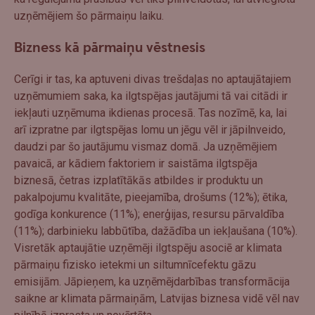
uzņēmējiem šo pārmaiņu laiku.
Bizness kā pārmaiņu vēstnesis
Cerīgi ir tas, ka aptuveni divas trešdaļas no aptaujātajiem
uzņēmumiem saka, ka ilgtspējas jautājumi tā vai citādi ir
iekļauti uzņēmuma ikdienas procesā. Tas nozīmē, ka, lai
arī izpratne par ilgtspējas lomu un jēgu vēl ir jāpilnveido,
daudzi par šo jautājumu vismaz domā. Ja uzņēmējiem
pavaicā, ar kādiem faktoriem ir saistāma ilgtspēja
biznesā, četras izplatītākās atbildes ir produktu un
pakalpojumu kvalitāte, pieejamība, drošums (12%); ētika,
godīga konkurence (11%); enerģijas, resursu pārvaldība
(11%); darbinieku labbūtība, dažādība un iekļaušana (10%).
Visretāk aptaujātie uzņēmēji ilgtspēju asociē ar klimata
pārmaiņu fizisko ietekmi un siltumnīcefektu gāzu
emisijām. Jāpieņem, ka uzņēmējdarbības transformācija
saikne ar klimata pārmaiņām, Latvijas biznesa vidē vēl nav