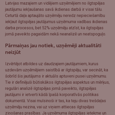
Latvijas mazajiem un vidējiem uzņēmējiem no ilgtspējas
jautājumu iekļaušanas savā ikdienas darbā ir visai tālu.
Ceturtā daļa aptaujāto uzņēmēju neredz nepieciešamību
iekļaut ilgtspējas jautājumus uzņēmuma vadības ikdienas
darba procesos, bet 52% uzņēmēju atzīst, ka ilgtspējas
jomā paveikto pagaidām nekā neanalizē un neatspoguļo.
Pārmaiņas jau notiek, uzņēmēji aktualitāti
neizjūt
Izvērtējot atbildes uz daudzajiem jautājumiem, kurus
uzdevām uzņēmējiem saistībā ar ilgtspēju, var secināt, ka
šobrīd šis jautājums ir aktuāls aptuveni pusei uzņēmumu.
Tie ir definējuši būtiskākos ilgtspējas aspektus un mērķus,
regulāri analizē ilgtspējas jomā paveikto, ilgtspējas
jautājumi ir ietverti kādā īpašā korporatīvās politikas
dokumentā. Visai mulsinoši ir tas, ka teju divas trešdaļas
uzņēmēju nezina, vai uz viņiem attiecas ilgtspējas
ziņošanas prasības. Ja uzņēmuma ilgtspējas ietekme un