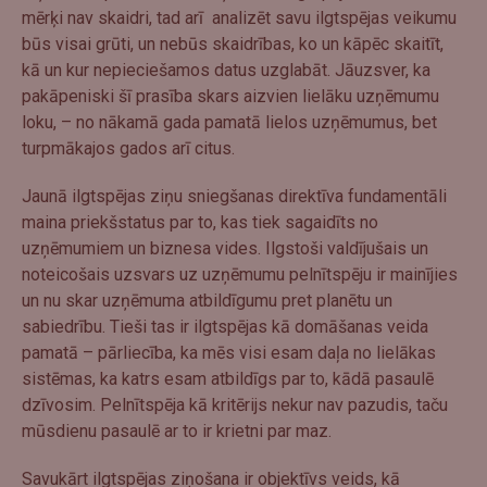
mērķi nav skaidri, tad arī analizēt savu ilgtspējas veikumu
būs visai grūti, un nebūs skaidrības, ko un kāpēc skaitīt,
kā un kur nepieciešamos datus uzglabāt. Jāuzsver, ka
pakāpeniski šī prasība skars aizvien lielāku uzņēmumu
loku, – no nākamā gada pamatā lielos uzņēmumus, bet
turpmākajos gados arī citus.
Jaunā ilgtspējas ziņu sniegšanas direktīva fundamentāli
maina priekšstatus par to, kas tiek sagaidīts no
uzņēmumiem un biznesa vides. Ilgstoši valdījušais un
noteicošais uzsvars uz uzņēmumu pelnītspēju ir mainījies
un nu skar uzņēmuma atbildīgumu pret planētu un
sabiedrību. Tieši tas ir ilgtspējas kā domāšanas veida
pamatā – pārliecība, ka mēs visi esam daļa no lielākas
sistēmas, ka katrs esam atbildīgs par to, kādā pasaulē
dzīvosim. Pelnītspēja kā kritērijs nekur nav pazudis, taču
mūsdienu pasaulē ar to ir krietni par maz.
Savukārt ilgtspējas ziņošana ir objektīvs veids, kā