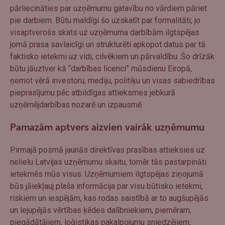
pārliecināties par uzņēmumu gatavību no vārdiem pāriet
pie darbiem. Būtu maldīgi šo uzskatīt par formalitāti, jo
visaptverošs skats uz uzņēmuma darbībām ilgtspējas
jomā prasa savlaicīgi un strukturēti apkopot datus par tā
faktisko ietekmi uz vidi, cilvēkiem un pārvaldību. Šo drīzāk
būtu jāuztver kā “darbības licenci” mūsdienu Eiropā,
ņemot vērā investoru, mediju, politiķu un visas sabiedrības
pieprasījumu pēc atbildīgas attieksmes jebkurā
uzņēmējdarbības nozarē un izpausmē.
Pamazām aptvers aizvien vairāk uzņēmumu
Pirmajā posmā jaunās direktīvas prasības attieksies uz
nelielu Latvijas uzņēmumu skaitu, tomēr tās pastarpināti
ietekmēs mūs visus. Uzņēmumiem ilgtspējas ziņojumā
būs jāiekļauj plaša informācija par visu būtisko ietekmi,
riskiem un iespējām, kas rodas saistībā ar to augšupējās
un lejupējās vērtības ķēdes dalībniekiem, piemēram,
piegādātājiem, loģistikas pakalpojumu sniedzējiem,