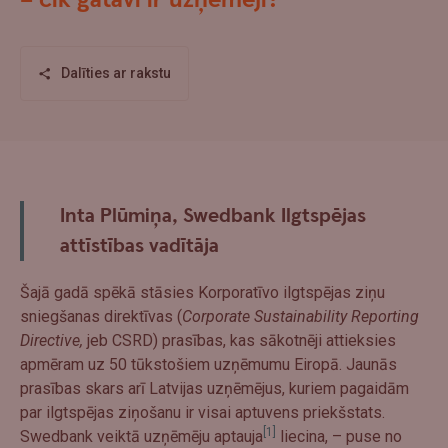
– cik gatavi ir uzņēmēji?
Dalīties ar rakstu
Inta Plūmiņa, Swedbank Ilgtspējas
attīstības vadītāja
Šajā gadā spēkā stāsies Korporatīvo ilgtspējas ziņu
sniegšanas direktīvas (
Corporate Sustainability Reporting
Directive,
jeb CSRD) prasības, kas sākotnēji attieksies
apmēram uz 50 tūkstošiem uzņēmumu Eiropā. Jaunās
prasības skars arī Latvijas uzņēmējus, kuriem pagaidām
par ilgtspējas ziņošanu ir visai aptuvens priekšstats.
[1]
Swedbank veiktā uzņēmēju aptauja
liecina, – puse no