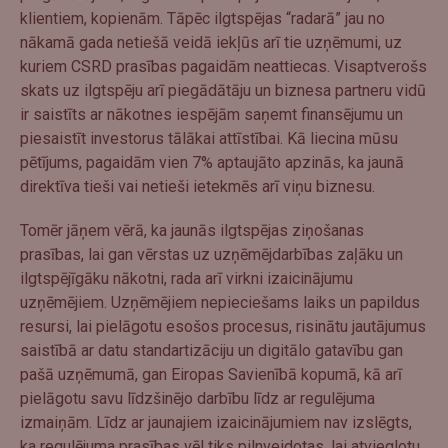
klientiem, kopienām. Tāpēc ilgtspējas “radarā” jau no
nākamā gada netiešā veidā iekļūs arī tie uzņēmumi, uz
kuriem CSRD prasības pagaidām neattiecas. Visaptverošs
skats uz ilgtspēju arī piegādātāju un biznesa partneru vidū
ir saistīts ar nākotnes iespējām saņemt finansējumu un
piesaistīt investorus tālākai attīstībai. Kā liecina mūsu
pētījums, pagaidām vien 7% aptaujāto apzinās, ka jaunā
direktīva tieši vai netieši ietekmēs arī viņu biznesu.
Tomēr jāņem vērā, ka jaunās ilgtspējas ziņošanas
prasības, lai gan vērstas uz uzņēmējdarbības zaļāku un
ilgtspējīgāku nākotni, rada arī virkni izaicinājumu
uzņēmējiem. Uzņēmējiem nepieciešams laiks un papildus
resursi, lai pielāgotu esošos procesus, risinātu jautājumus
saistībā ar datu standartizāciju un digitālo gatavību gan
pašā uzņēmumā, gan Eiropas Savienībā kopumā, kā arī
pielāgotu savu līdzšinējo darbību līdz ar regulējuma
izmaiņām. Līdz ar jaunajiem izaicinājumiem nav izslēgts,
ka regulējuma prasības vēl tiks pilnveidotas, lai atvieglotu