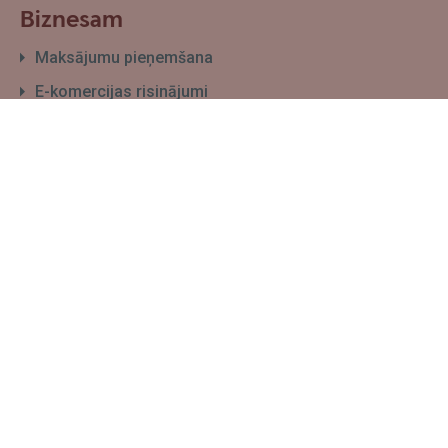
Biznesam
Maksājumu pieņemšana
E-komercijas risinājumi
Finansēšanas ceļvedis
E-grāmatvedība
Atvērt uzņēmuma kontu
Seko mums
Facebook
Instagram
Twitter
TikTok
Youtube