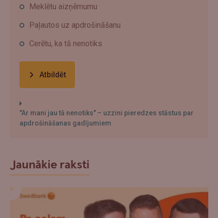
Meklētu aizņēmumu
Paļautos uz apdrošināšanu
Cerētu, ka tā nenotiks
Atbildēt
"Ar mani jau tā nenotiks" – uzzini pieredzes stāstus par
apdrošināšanas gadījumiem
Jaunākie raksti