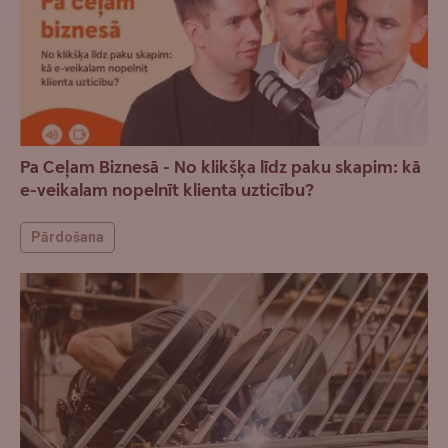
Pa Ceļam Biznesā - No klikšķa līdz paku skapim: kā
e-veikalam nopelnīt klienta uzticību?
Pārdošana