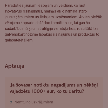
Parādoties jaunām iespējām un veidiem, kā rast
inovatīvus risinājumus, mainās arī dinamika starp
jaunuzņēmumiem un lielajiem uzņēmumiem. Arvien biežāk
vērojama koprade dažādos formātos, un, lai gan šo
sadarbību mērķi un stratēģija var atšķirties, rezultātā tas
galvenokārt nozīmē labākus risinājumus un produktus to
galapatērētājiem.
Aptauja
Ja šovasar notiktu negadījums un pēkšņi
vajadzētu 1000+ eur, ko tu darītu?
Ņemtu no uzkrājumiem