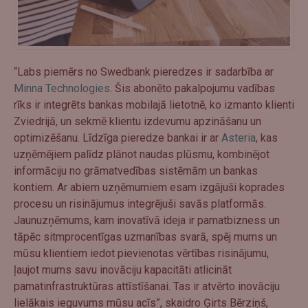
“Labs piemērs no Swedbank pieredzes ir sadarbība ar
Minna Technologies
. Šis abonēto pakalpojumu vadības
rīks ir integrēts bankas mobilajā lietotnē, ko izmanto klienti
Zviedrijā, un sekmē klientu izdevumu apzināšanu un
optimizēšanu. Līdzīga pieredze bankai ir ar
Asteria
, kas
uzņēmējiem palīdz plānot naudas plūsmu, kombinējot
informāciju no grāmatvedības sistēmām un bankas
kontiem. Ar abiem uzņēmumiem esam izgājuši koprades
procesu un risinājumus integrējuši savās platformās.
Jaunuzņēmums, kam inovatīvā ideja ir pamatbizness un
tāpēc sitmprocentīgas uzmanības svarā, spēj mums un
mūsu klientiem iedot pievienotas vērtības risinājumu,
ļaujot mums savu inovāciju kapacitāti atlicināt
pamatinfrastruktūras attīstīšanai. Tas ir atvērto inovāciju
lielākais ieguvums mūsu acīs”, skaidro Ģirts Bērziņš,