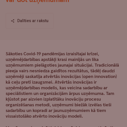
var dot uzņēmumam
Dalīties ar rakstu
Sākoties Covid-19 pandēmijas izraisītajai krīzei,
uzņēmējdarbības apstākļi krasi mainījās un lika
uzņēmumiem pielāgoties jaunajai situācijai. Tradicionālā
pieeja vairs nesniedza gaidītos rezultātus, tādēļ daudzi
uzņēmēji saskatīja atvērtās inovācijas (open innovation)
kā ceļu pretī izaugsmei. Atvērtās inovācijas ir
uzņēmējdarbības modelis, kas veicina sadarbību ar
speciālistiem un organizācijām ārpus uzņēmuma. Tam
kļūstot par aizvien izplatītāku inovāciju procesu
organizēšanas metodi, uzņēmumi biežāk izvēlas tieši
sadarbību un kopradi ar jaunuzņēmumiem kā tiem
vissaistošāko atvērto inovāciju modeli.