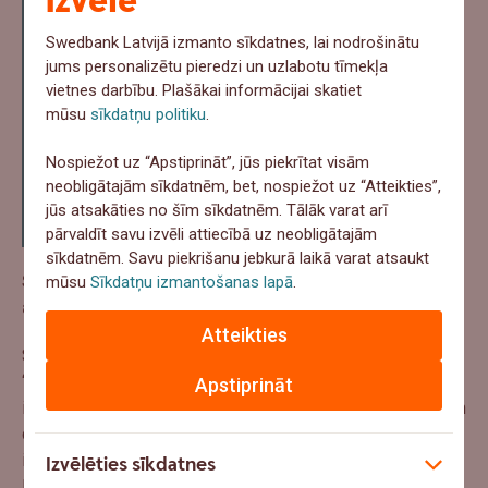
izvēle
akseleratoriem un darbojas kā
atspēriena punkts koprades uzsākšanai.
Swedbank Latvijā izmanto sīkdatnes, lai nodrošinātu
Šo programmu pamatmērķis ir rast
jums personalizētu pieredzi un uzlabotu tīmekļa
sinerģiju starp jaunuzņēmumiem un
vietnes darbību. Plašākai informācijai skatiet
mūsu
sīkdatņu politiku
.
lielajiem uzņēmumiem, kā arī nodrošināt
piekļuvi tirgum,” informē Marija
Nospiežot uz “Apstiprināt”, jūs piekrītat visām
Ručevska, inovāciju stratēģijas
neobligātajām sīkdatnēm, bet, nospiežot uz “Atteikties”,
uzņēmuma “Helve” līdzdibinātāja un
jūs atsakāties no šīm sīkdatnēm. Tālāk varat arī
“TechChill” valdes priekšsēdētāja.
pārvaldīt savu izvēli attiecībā uz neobligātajām
sīkdatnēm. Savu piekrišanu jebkurā laikā varat atsaukt
Sadarbības iespējas Baltijas reģionā – Swedbank
mūsu
Sīkdatņu izmantošanas lapā
.
akselerators “Future Hub”
Atteikties
Swedbank Latvija kopā ar inovāciju stratēģijas uzņēmumu
“Helve” radījusi līdzīgu programmu arī Latvijā. Izveidots
Apstiprināt
ilgtspējas akselerators
“
Future Hub
”, kas jaunuzņēmumiem
dos iespēju strādāt pie šobrīd aktuālajiem ilgtspējas
izaicinājumiem kopā ar tirgus vadošajiem uzņēmumiem.
Izvēlēties sīkdatnes
Koprades akselerators līdz 16. februārim aicināja