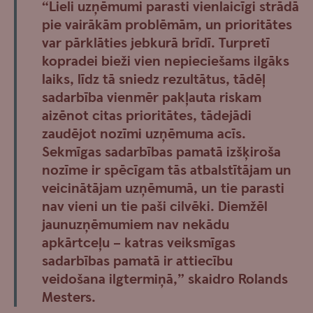
“Lieli uzņēmumi parasti vienlaicīgi strādā
pie vairākām problēmām, un prioritātes
var pārklāties jebkurā brīdī. Turpretī
kopradei bieži vien nepieciešams ilgāks
laiks, līdz tā sniedz rezultātus, tādēļ
sadarbība vienmēr pakļauta riskam
aizēnot citas prioritātes, tādejādi
zaudējot nozīmi uzņēmuma acīs.
Sekmīgas sadarbības pamatā izšķiroša
nozīme ir spēcīgam tās atbalstītājam un
veicinātājam uzņēmumā, un tie parasti
nav vieni un tie paši cilvēki. Diemžēl
jaunuzņēmumiem nav nekādu
apkārtceļu – katras veiksmīgas
sadarbības pamatā ir attiecību
veidošana ilgtermiņā,” skaidro Rolands
Mesters.