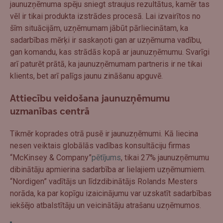
jaunuzņēmuma spēju sniegt straujus rezultātus, kamēr tas
vēl ir tikai produkta izstrādes procesā. Lai izvairītos no
šīm situācijām, uzņēmumam jābūt pārliecinātam, ka
sadarbības mērķi ir saskaņoti gan ar uzņēmuma vadību,
gan komandu, kas strādās kopā ar jaunuzņēmumu. Svarīgi
arī paturēt prātā, ka jaunuzņēmumam partneris ir ne tikai
klients, bet arī palīgs jaunu zināšanu apguvē.
Attiecību veidošana jaunuzņēmumu
uzmanības centrā
Tikmēr koprades otrā pusē ir jaunuzņēmumi. Kā liecina
nesen veiktais globālās vadības konsultāciju firmas
“McKinsey & Company”
pētījums
, tikai 27% jaunuzņēmumu
dibinātāju apmierina sadarbība ar lielajiem uzņēmumiem.
“Nordigen” vadītājs un līdzdibinātājs Rolands Mesters
norāda, ka par kopīgu izaicinājumu var uzskatīt sadarbības
iekšējo atbalstītāju un veicinātāju atrašanu uzņēmumos.