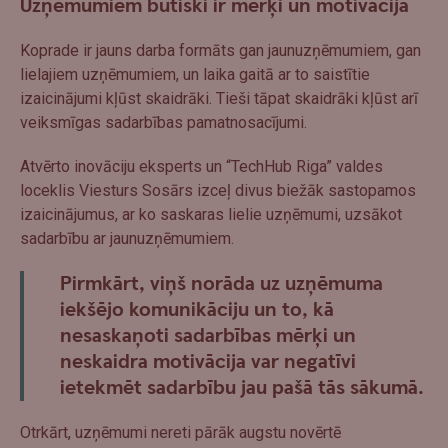
Uzņēmumiem būtiski ir mērķi un motivācija
Koprade ir jauns darba formāts gan jaunuzņēmumiem, gan
lielajiem uzņēmumiem, un laika gaitā ar to saistītie
izaicinājumi kļūst skaidrāki. Tieši tāpat skaidrāki kļūst arī
veiksmīgas sadarbības pamatnosacījumi.
Atvērto inovāciju eksperts un “TechHub Riga” valdes
loceklis Viesturs Sosārs izceļ divus biežāk sastopamos
izaicinājumus, ar ko saskaras lielie uzņēmumi, uzsākot
sadarbību ar jaunuzņēmumiem.
Pirmkārt, viņš norāda uz uzņēmuma
iekšējo komunikāciju un to, kā
nesaskaņoti sadarbības mērķi un
neskaidra motivācija var negatīvi
ietekmēt sadarbību jau pašā tās sākumā.
Otrkārt, uzņēmumi nereti pārāk augstu novērtē