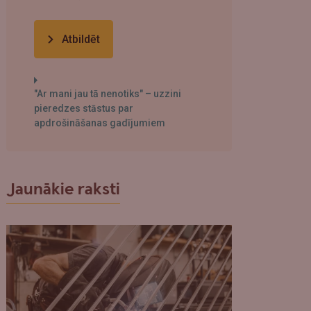
Atbildēt
"Ar mani jau tā nenotiks" – uzzini
pieredzes stāstus par
apdrošināšanas gadījumiem
Jaunākie raksti