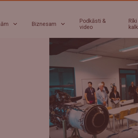
Podkāsti &
Rīki
onām
Biznesam
video
kalk