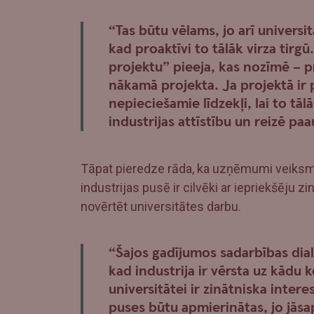
“Tas būtu vēlams, jo arī universi
kad proaktīvi to tālāk virza tirgū
projektu” pieeja, kas nozīmē – p
nākamā projekta. Ja projektā ir p
nepieciešamie līdzekļi, lai to tālā
industrijas attīstību un reizē pa
Tāpat pieredze rāda, ka uzņēmumi veiksmī
industrijas pusē ir cilvēki ar iepriekšēju zi
novērtēt universitātes darbu.
“Šajos gadījumos sadarbības dial
kad industrija ir vērsta uz kādu
universitātei ir zinātniska interes
puses būtu apmierinātas, jo jāsa