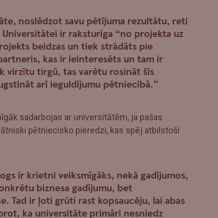
tāte, noslēdzot savu pētījuma rezultātu, reti
. Universitātei ir raksturīga “no projekta uz
rojekts beidzas un tiek strādāts pie
artneris, kas ir ieinteresēts un tam ir
k virzītu tirgū, tas varētu rosināt šīs
augstināt arī ieguldījumu pētniecībā.”
gāk sadarbojas ar universitātēm, ja pašas
nātniski pētniecisko pieredzi, kas spēj atbilstoši
ogs ir krietni veiksmīgāks, nekā gadījumos,
 konkrētu biznesa gadījumu, bet
e. Tad ir ļoti grūti rast kopsaucēju, lai abas
prot, ka universitāte primāri nesniedz