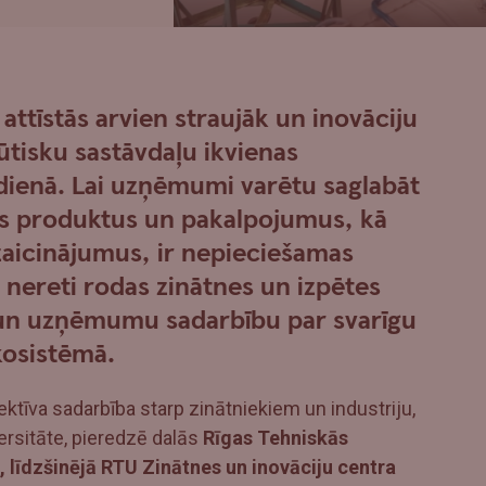
ttīstās arvien straujāk un inovāciju
ūtisku sastāvdaļu ikvienas
kdienā. Lai uzņēmumi varētu saglabāt
us produktus un pakalpojumus, kā
 izaicinājumus, ir nepieciešamas
s nereti rodas zinātnes un izpētes
 un uzņēmumu sadarbību par svarīgu
kosistēmā.
efektīva sadarbība starp zinātniekiem un industriju,
versitāte, pieredzē dalās
Rīgas Tehniskās
, līdzšinējā RTU Zinātnes un inovāciju centra