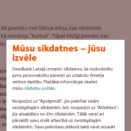
kā piemēru min Silīcija ieleju, kas vēsturiski
kā inovāciju “burbuli”. Tāpat līdzīgi piemēri, kas
umu zinātnes attīstībā valsts un pasaules mērogā,
Mūsu sīkdatnes – jūsu
izvēle
Swedbank Latvijā izmanto sīkdatnes, lai nodrošinātu
novācijām, tad universitāte, manuprāt,
jums personalizētu pieredzi un uzlabotu tīmekļa
mu inovāciju attīstībā. Ļoti svarīga ir gan
vietnes darbību. Plašākai informācijai skatiet
as aktivitāte. Protams, būtiska ir arī valsts
mūsu
sīkdatņu politiku
.
nozares attīstības mērķi, kas nodrošina
instrumentus šīs sadarbības veicināšanā.
Nospiežot uz “Apstiprināt”, jūs piekrītat visām
neobligātajām sīkdatnēm, bet, nospiežot uz “Atteikties”,
 modelis (
Felix modelis
) – visi sadarbojas un
jūs atsakāties no šīm sīkdatnēm. Tālāk varat arī
adījums nav nekas atšķirīgs,” par vietējo
pārvaldīt savu izvēli attiecībā uz neobligātajām
 veiksmīgu potenciālo sadarbību spriež L.
sīkdatnēm. Savu piekrišanu jebkurā laikā varat atsaukt