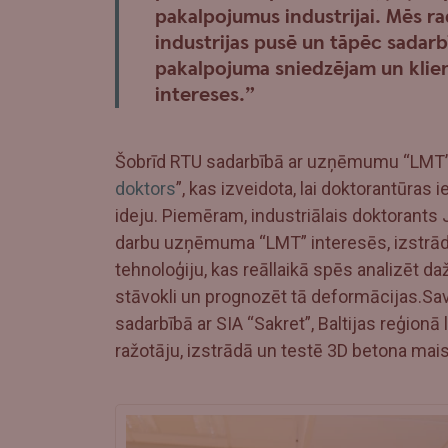
pakalpojumus industrijai. Mēs r
industrijas pusē un tāpēc sadarb
pakalpojuma sniedzējam un klien
intereses.”
Šobrīd RTU sadarbībā ar uzņēmumu “LMT”
doktors
”, kas izveidota, lai doktorantūra
ideju. Piemēram, industriālais doktorants
darbu uzņēmuma “LMT” interesēs, izstrād
tehnoloģiju, kas reāllaikā spēs analizēt 
stāvokli un prognozēt tā deformācijas.Savu
sadarbībā ar SIA “Sakret”, Baltijas reģion
ražotāju, izstrādā un testē 3D betona maisī