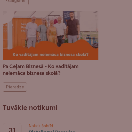
Izaugsme
Pa Ceļam Biznesā - Ko vadītājam
neiemāca biznesa skolā?
Pieredze
Tuvākie notikumi
Notiek šobrīd
31