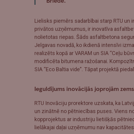
Briede.
Lielisks piemērs sadarbībai starp RTU un i
privātos uzņēmumus, ir inovatīva asfaltbe
nolietotas riepas. Šāds asfaltbetona seg
Jelgavas novadā, ko ikdienā intensīvi izm
realizēts kopā ar VARAM un SIA “Ceļu būvni
modificēta bitumena ražošanai. Kompozītm
SIA “Eco Baltia vide”. Tāpat projektā piedalī
Ieguldījums inovācijās joprojām zems
RTU Inovāciju prorektore uzskata, ka Latvij
un zinātnē no pētniecības puses. Viens no v
kopprojektus ar industriju lietišķās pētnie
lielākajai daļai uzņēmumu nav kapacitāte