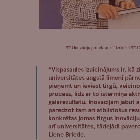
RTU Inovāciju prorektore, līdzšinējā RTU 
“Vispasaules izaicinājums ir, kā 
universitātes augstā līmenī pārnes
pieņemt un ieviest tirgū, veicino
process, līdz ar to īstermiņa akt
galarezultātu. Inovācijām jābūt
paredzot tam arī atbilstošus res
konkrētas jomas tirgus inovāciju
arī universitātes, tādejādi paver
Liene Briede.