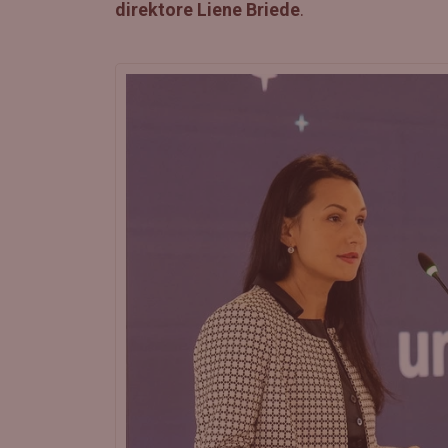
direktore Liene Briede
.