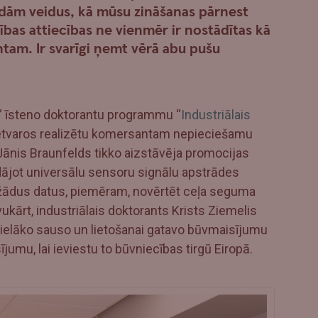
adām veidus, kā mūsu zināšanas pārnest
ības attiecības ne vienmēr ir nostādītas kā
tam. Ir svarīgi ņemt vērā abu pušu
 īsteno doktorantu programmu “
Industriālais
s ietvaros realizētu komersantam nepieciešamu
 Jānis Braunfelds tikko aizstāvēja promocijas
ājot universālu sensoru signālu apstrādes
dažādus datus, piemēram, novērtēt ceļa seguma
kārt, industriālais doktorants Krists Ziemelis
ā lielāko sauso un lietošanai gatavo būvmaisījumu
jumu, lai ieviestu to būvniecības tirgū Eiropā.