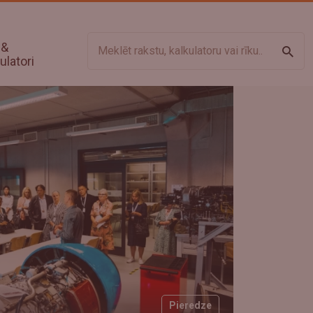
 &
Meklē
ulatori
Pieredze