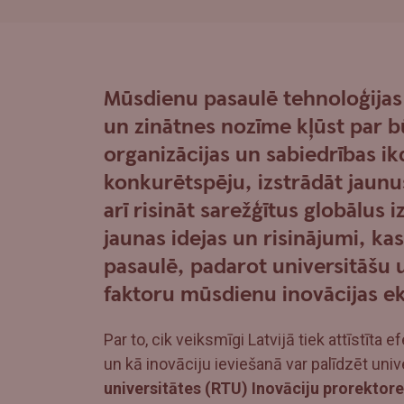
Mūsdienu pasaulē tehnoloģijas a
un zinātnes nozīme kļūst par b
organizācijas un sabiedrības i
konkurētspēju, izstrādāt jaun
arī risināt sarežģītus globālus
jaunas idejas un risinājumi, ka
pasaulē, padarot universitāšu
faktoru mūsdienu inovācijas e
Par to, cik veiksmīgi Latvijā tiek attīstīta 
un kā inovāciju ieviešanā var palīdzēt uni
universitātes (RTU) Inovāciju prorektore