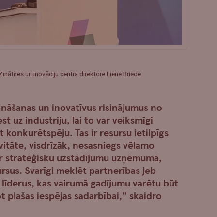
Zinātnes un inovāciju centra direktore Liene Briede
zināšanas un inovatīvus risinājumus no
t uz industriju, lai to var veiksmīgi
t konkurētspēju. Tas ir resursu ietilpīgs
ivitāte, visdrīzāk, nesasniegs vēlamo
 ar stratēģisku uzstādījumu uzņēmumā,
ursus. Svarīgi meklēt partnerības jeb
 līderus, kas vairumā gadījumu varētu būt
ot plašas iespējas sadarbībai,” skaidro