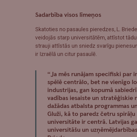
Sadarbība visos līmeņos
Skatoties no pasaules pieredzes, L. Briede 
veidojās starp universitātēm, attīstot tādu 
strauji attīstās un sniedz svarīgu pienes
ir Izraēlā un citur pasaulē.
“Ja mēs runājam specifiski par i
spēlē centrālo, bet ne vienīgo lo
industrijas, gan kopumā sabiedrīb
vadības iesaiste un stratēģiskie 
dažādas atbalsta programmas un 
Gluži, kā to paredz četru spirāļu
universitāte ir centrā. Latvijas g
universitāšu un uzņēmējdarbības